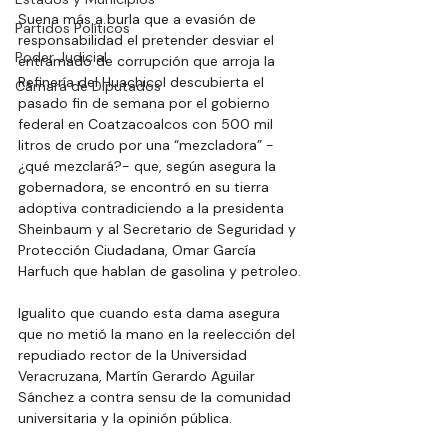
Suena más a burla que a evasión de 
Partidos Políticos
responsabilidad el pretender desviar el 
Poder Judicial
entramado de corrupción que arroja la 
Refinería del Huachicol descubierta el 
Cámara de Diputados
pasado fin de semana por el gobierno 
federal en Coatzacoalcos con 500 mil 
litros de crudo por una “mezcladora” -
¿qué mezclará?- que, según asegura la 
gobernadora, se encontró en su tierra 
adoptiva contradiciendo a la presidenta 
Sheinbaum y al Secretario de Seguridad y 
Protección Ciudadana, Omar García 
Harfuch que hablan de gasolina y petroleo.
Igualito que cuando esta dama asegura 
que no metió la mano en la reelección del 
repudiado rector de la Universidad 
Veracruzana, Martín Gerardo Aguilar 
Sánchez a contra sensu de la comunidad 
universitaria y la opinión pública.