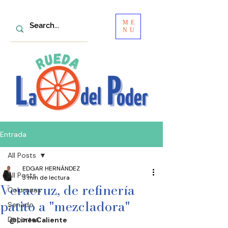
ME
NU
Entrada
All Posts
EDGAR HERNÁNDEZ
All Posts
3 min de lectura
Veracruz, de refinería
Columnas
patito a "mezcladora"
Senado
Deportes
@LineaCaliente