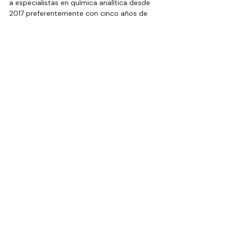
a especialistas en química analítica desde 
2017 preferentemente con cinco años de 
experiencia, manejo en cromatografía de 
gases y estar dispuesto a radicar en 
Villahermosa, Tabasco”.
Ante tal evidencia obligado preguntar a la 
gobernadora -que presume de ingeniera- 
si tal infraestructura y el manejo de 
especialistas en “química analítica y 
cromatografía de gases eran solo para la 
producción de “aceites”.
¡La duda mata!
Tiempo al tiempo.
*Premio Nacional de Periodismo
Columnas