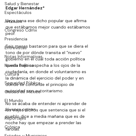
Salud y Bienestar
Edgar Hernández*
Espectáculos
Vaya pena ese dicho popular que afirma 
Artículos
que estábamos mejor cuando estábamos 
Congreso Cdmx
peor.
Presidencia
Seis meses bastaron para que se diera el 
Entrevistas
tono de por dónde transita el “nuevo” 
Notas Informativas
gobierno en el cual toda acción política 
Novela Política
queda bajo sospecha a los ojos de la 
ciudadanía, en donde el voluntarismo es 
Cultura
la dinámica del ejercicio del poder y en 
Seguridad Pública
donde se confunde el principio de 
autoridad con autoritarismo.
Ciudad de México
El Mundo
No
 se acaba de entender ni aprender de 
Jóvenes opinan
los viejos dichos que sentencia que si el 
pueblo dice a media mañana que es de 
Reportajes
noche hay que empezar a prender las 
Crónica
farolas.
Estados y Municipios