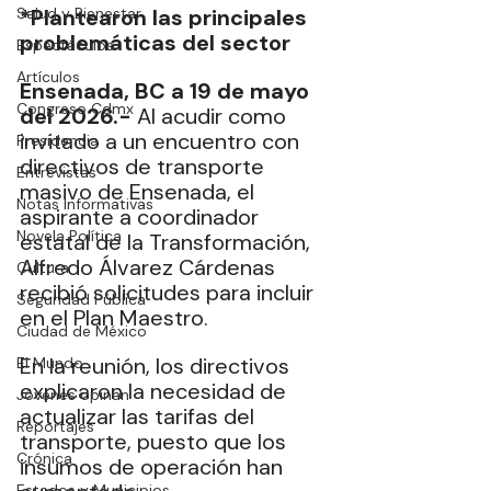
Salud y Bienestar
*Plantearon las principales 
problemáticas del sector
Espectáculos
Artículos
Ensenada, BC a 19 de mayo 
Congreso Cdmx
del 2026.- 
Al acudir como 
invitado a un encuentro con 
Presidencia
directivos de transporte 
Entrevistas
masivo de Ensenada, el 
Notas Informativas
aspirante a coordinador 
Novela Política
estatal de la Transformación, 
Alfredo Álvarez Cárdenas 
Cultura
recibió solicitudes para incluir 
Seguridad Pública
en el Plan Maestro.
Ciudad de México
En la reunión, los directivos 
El Mundo
explicaron la necesidad de 
Jóvenes opinan
actualizar las tarifas del 
Reportajes
transporte, puesto que los 
Crónica
insumos de operación han 
Estados y Municipios