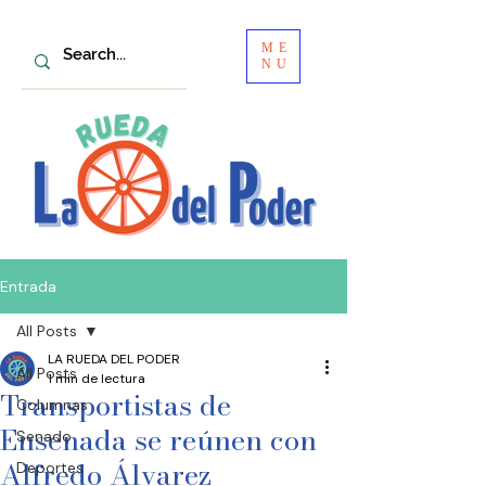
ME
NU
Entrada
All Posts
LA RUEDA DEL PODER
All Posts
1 min de lectura
Transportistas de
Columnas
Ensenada se reúnen con
Senado
Alfredo Álvarez
Deportes