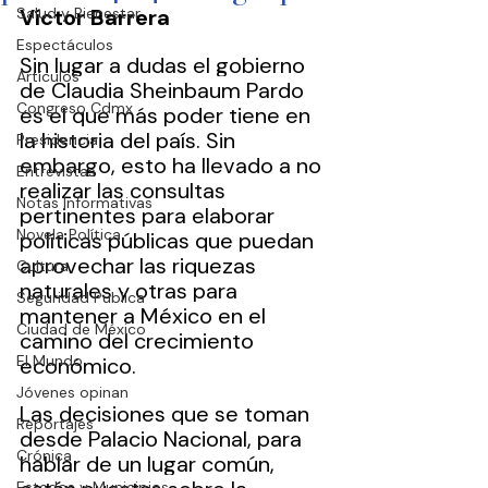
Salud y Bienestar
Víctor Barrera
Espectáculos
Sin lugar a dudas el gobierno 
Artículos
de Claudia Sheinbaum Pardo 
Congreso Cdmx
es el que más poder tiene en 
la historia del país. Sin 
Presidencia
embargo, esto ha llevado a no 
Entrevistas
realizar las consultas 
Notas Informativas
pertinentes para elaborar 
Novela Política
políticas públicas que puedan 
aprovechar las riquezas 
Cultura
naturales y otras para 
Seguridad Pública
mantener a México en el 
Ciudad de México
camino del crecimiento 
El Mundo
económico.
Jóvenes opinan
Las decisiones que se toman 
Reportajes
desde Palacio Nacional, para 
Crónica
hablar de un lugar común, 
Estados y Municipios