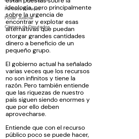
están puestas sobre la 
ideología, pero principalmente 
Partidos Políticos
sobre la urgencia de 
Poder Judicial
encontrar y explotar esas 
Cámara de Diputados
alternativas que puedan 
otorgar grandes cantidades 
dinero a beneficio de un 
pequeño grupo.
El gobierno actual ha señalado 
varias veces que los recursos 
no son infinitos y tiene la 
razón. Pero también entiende 
que las riquezas de nuestro 
país siguen siendo enormes y 
que por ello deben 
aprovecharse.
Entiende que con el recurso 
público poco se puede hacer, 