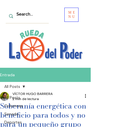
ME
NU
Entrada
All Posts
VÍCTOR HUGO BARRERA
All Posts
2 min de lectura
Soberanía energética con
Columnas
beneficio para todos y no
Senado
para un pequeño grupo
Deportes