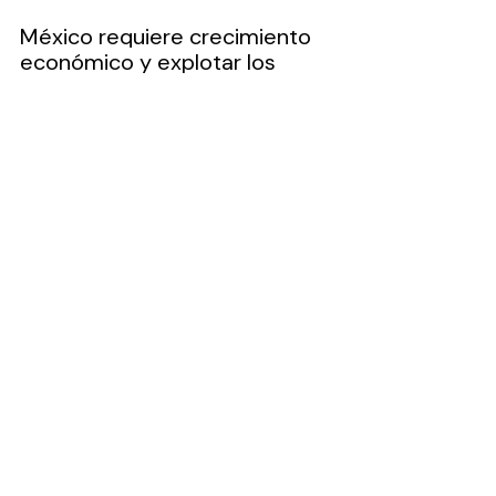
México requiere crecimiento 
económico y explotar los 
recursos naturales para el 
beneficio y bienestar de 
todos. Pero también debe 
permitir que estos recursos 
se sigan produciendo. 
Esperemos que sea esa la 
idea de Sheinbaum Pardo y no 
otros fines.
...
Artículos
Entradas recientes
Ver todo