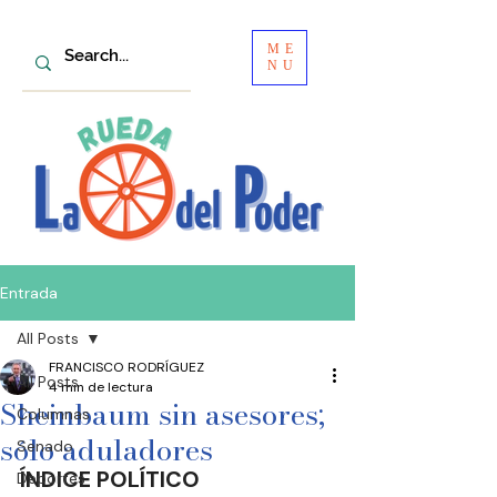
ME
NU
Entrada
All Posts
FRANCISCO RODRÍGUEZ
All Posts
4 min de lectura
Sheinbaum sin asesores;
Columnas
sólo aduladores
Senado
ÍNDICE POLÍTICO
Deportes