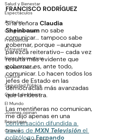
Salud y Bienestar
FRANCISCO RODRÍGUEZ
Espectáculos
Artículos
Si la señora 
Claudia 
Sheinbaum
 no sabe 
Congreso Cdmx
comunicar… tampoco sabe 
Presidencia
gobernar, porque –aunque 
Entrevistas
parezca reiterativo– cada vez 
resulta más evidente que 
Notas Informativas
gobernar es, ante todo, 
Novela Política
comunicar. Lo hacen todos los 
Cultura
jefes de Estado en las 
Seguridad Pública
democracias más avanzadas 
que la nuestra.
Ciudad de México
El Mundo
Las mentiñeras no comunican, 
Jóvenes opinan
me dijo apenas en una 
Reportajes
conversación difundida a 
través de 
MXN Televisión
 el 
Crónica
politólogo 
Fernando 
Estados y Municipios