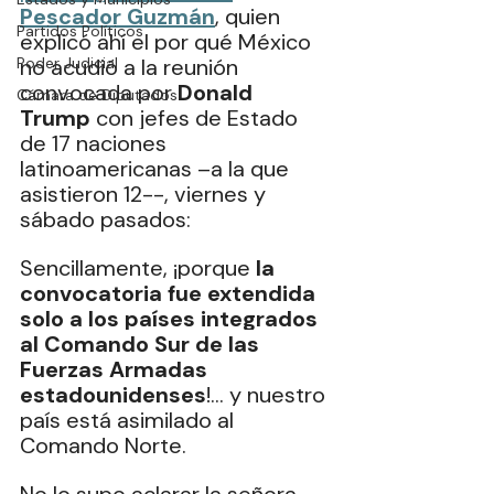
Pescador Guzmán
, quien 
Partidos Políticos
explicó ahí el por qué México 
Poder Judicial
no acudió a la reunión 
convocada por 
Donald 
Cámara de Diputados
Trump
 con jefes de Estado 
de 17 naciones 
latinoamericanas –a la que 
asistieron 12--, viernes y 
sábado pasados:
Sencillamente, ¡porque 
la 
convocatoria fue extendida 
solo a los países integrados 
al Comando Sur de las 
Fuerzas Armadas 
estadounidenses
!... y nuestro 
país está asimilado al 
Comando Norte.