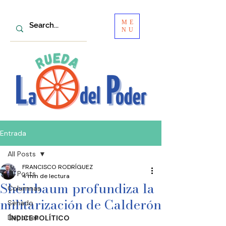
ME
NU
Entrada
All Posts
FRANCISCO RODRÍGUEZ
All Posts
4 min de lectura
Sheinbaum profundiza la
Columnas
militarización de Calderón
Senado
Deportes
ÍNDICE POLÍTICO