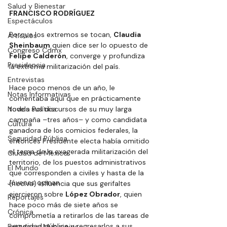
Salud y Bienestar
FRANCISCO RODRÍGUEZ
Espectáculos
Porque los extremos se tocan, 
Claudia 
Artículos
Sheinbaum
 quien dice ser lo opuesto de 
Congreso Cdmx
Felipe Calderón
, converge y profundiza 
Presidencia
la extrema militarización del país.
Entrevistas
Hace poco menos de un año, le 
Notas Informativas
comentaba aquí que en prácticamente 
Novela Política
todos sus discursos de su muy larga 
campaña –tres años– y como candidata 
Cultura
ganadora de los comicios federales, la 
Seguridad Pública
entonces Presidente electa había omitido 
el tema de la exagerada militarización del 
Ciudad de México
territorio, de los puestos administrativos 
El Mundo
que corresponden a civiles y hasta de la 
Jóvenes opinan
(nociva) influencia que sus gerifaltes 
ejercieron sobre 
López Obrador
, quien 
Reportajes
hace poco más de siete años se 
Crónica
comprometía a retirarlos de las tareas de 
seguridad pública y regresarlos a sus 
Estados y Municipios