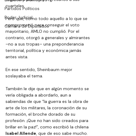
cuarteles.
Partidos Políticos
Poder Judicial
Pero que, como todo aquello a lo que se 
comprometió para conseguir el voto 
Cámara de Diputados
mayoritario, AMLO no cumplió. Por el 
contrario, otorgó a generales y almirantes 
–no a sus tropas– una preponderancia 
territorial, política y económica jamás 
antes vista.
En ese sentido, Sheinbaum mejor 
soslayaba el tema.
También le dije que en algún momento se 
vería obligada a abordarlo, aun a 
sabiendas de que “la guerra es la obra de 
arte de los militares, la coronación de su 
formación, el broche dorado de su 
profesión. ¡Que no han sido creados para 
brillar en la paz!”, como escribió la chilena 
Isabel Allende
, que de eso sabe mucho.