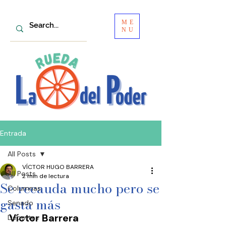
ME
NU
Entrada
All Posts
VÍCTOR HUGO BARRERA
All Posts
2 min de lectura
Se recauda mucho pero se
Columnas
gasta más
Senado
Víctor Barrera
Deportes