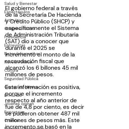
Salud y Bienestar
El gobierno federal a través 
Espectáculos
de la Secretaría De Hacienda 
Artículos
y Crédito Público (SHCP) y 
específicamente el Sistema 
Congreso Cdmx
de Administración Tributaria 
Presidencia
(SAT) dio a conocer que 
Entrevistas
durante el 2025 se 
incrementó el monto de la 
Notas Informativas
recaudación fiscal que 
Novela Política
alcanzó los 6 billones 45 mil 
Cultura
millones de pesos.
Seguridad Pública
Esta información es positiva, 
Ciudad de México
porque el incremento 
El Mundo
respecto al año anterior de 
Jóvenes opinan
fue de 4,8 por ciento, es decir 
Reportajes
se pudieron obtener 487 mil 
millones de pesos más. Este 
Crónica
incremento se basó en la 
Estados y Municipios