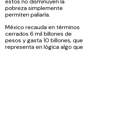
estos no disminuyen la 
pobreza simplemente 
permiten paliarla.
México recauda en términos 
cerrados 6 mil billones de 
pesos y gasta 10 billones, que 
representa en lógica algo que 
no debe ser.
Es bueno que el SAT cumpla 
con su trabajo, pero es 
necesario que este trabajo se 
cumpla con la ampliación de 
contribuyentes y no 
solamente cargar el peso a la 
formalidad, sin tocar la 
informalidad.
...
Artículos