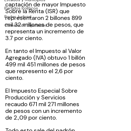
captación de mayor Impuesto 
Partidos Políticos
Sobre la Renta (ISR) que 
Poder Judicial
representaron 2 billones 899 
mil 32 millones de pesos, que 
Cámara de Diputados
representa un incremento de 
3.7 por ciento. 
En tanto el Impuesto al Valor 
Agregado (IVA) obtuvo 1 billón 
499 mil 451 millones de pesos 
que represento el 2,6 por 
ciento.
El Impuesto Especial Sobre 
Producción y Servicios 
recaudo 671 mil 271 millones 
de pesos con un incremento 
de 2.,09 por ciento.
Todo esto sale del padrón 