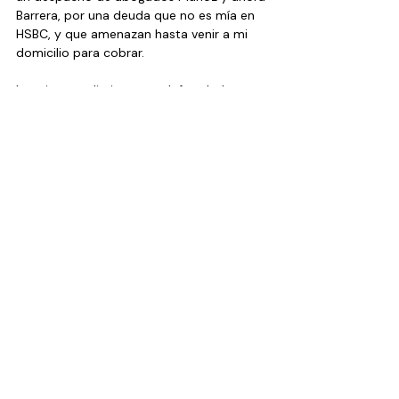
Barrera, por una deuda que no es mía en 
HSBC, y que amenazan hasta venir a mi 
domicilio para cobrar.
Lo mismo a diario, otros defraudadores y 
delincuentes, buscan más víctimas, por 
no atender esas denuncias ni detener a 
nadie.
Así el caso de la abuelita Carlota y 
muchos otros, que son de alerta, 
porque la omisión de justicia es diaria, es 
cotidiana y a muchos desalienta.
La víctima no quiere ser como doña 
Carlota o la “Abuelita de Chalco”.
Por eso, en la Fiscalía de la Ciudad de 
México, deberían poner sus barbas a 
remojar, porque no es diferente a la 
entidad mexiquense.