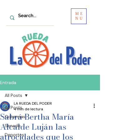
ME
NU
Entrada
All Posts
LA RUEDA DEL PODER
All Posts
4 min de lectura
Sabrá Bertha María
Columnas
Alcalde Luján las
Senado
atrocidades que los
Deportes