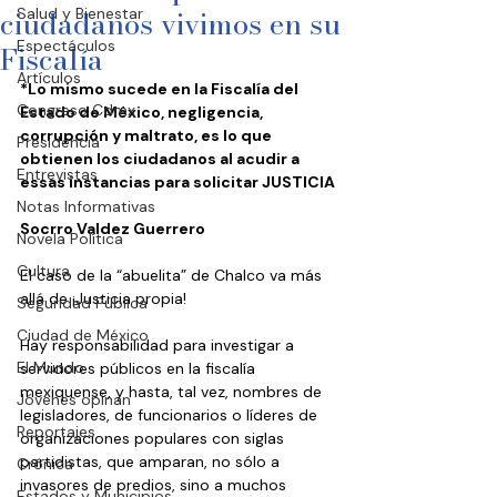
ciudadanos vivimos en su
Salud y Bienestar
Espectáculos
Fiscalía
Artículos
*Lo mismo sucede en la Fiscalía del 
Congreso Cdmx
Estado de México, negligencia, 
corrupción y maltrato, es lo que 
Presidencia
obtienen los ciudadanos al acudir a 
Entrevistas
essas instancias para solicitar JUSTICIA
Notas Informativas
Socrro Valdez Guerrero
Novela Política
Cultura
El caso de la “abuelita” de Chalco va más 
allá de ¡Justicia propia! 
Seguridad Pública
Ciudad de México
Hay responsabilidad para investigar a 
El Mundo
servidores públicos en la fiscalía 
mexiquense, y hasta, tal vez, nombres de 
Jóvenes opinan
legisladores, de funcionarios o líderes de 
Reportajes
organizaciones populares con siglas 
partidistas, que amparan, no sólo a 
Crónica
invasores de predios, sino a muchos 
Estados y Municipios