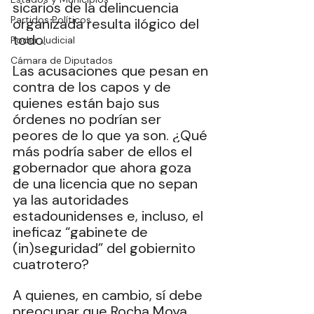
sicarios de la delincuencia 
Partidos Políticos
organizada resulta ilógico del 
todo.
Poder Judicial
Cámara de Diputados
Las acusaciones que pesan en 
contra de los capos y de 
quienes están bajo sus 
órdenes no podrían ser 
peores de lo que ya son. ¿Qué 
más podría saber de ellos el 
gobernador que ahora goza 
de una licencia que no sepan 
ya las autoridades 
estadounidenses e, incluso, el 
ineficaz “gabinete de 
(in)seguridad” del gobiernito 
cuatrotero?
A quienes, en cambio, sí debe 
preocupar que Rocha Moya 