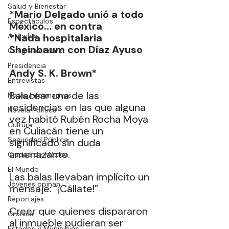
Salud y Bienestar
*Mario Delgado unió a todo 
Espectáculos
México… en contra 
Artículos
*Nada hospitalaria 
Sheinbaum con Díaz Ayuso
Congreso Cdmx
Presidencia
Andy S. K. Brown* 
Entrevistas
Balacear una de las 
Notas Informativas
residencias en las que alguna 
Novela Política
vez habitó Rubén Rocha Moya 
Cultura
en Culiacán tiene un 
Seguridad Pública
significado sin duda 
amenazante.
Ciudad de México
El Mundo
Las balas llevaban implícito un 
Jóvenes opinan
mensaje: “¡Cállate!”
Reportajes
Creer que quienes dispararon 
Crónica
al inmueble pudieran ser 
Estados y Municipios