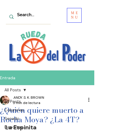
ME
NU
Entrada
All Posts
.ANDY. S. K. BROWN
All Posts
3 min de lectura
¿Quién quiere muerto a
Columnas
Rocha Moya? ¿La 4T?
Senado
La Espinita
Deportes