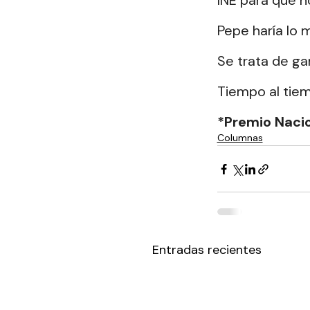
INE para que no
Pepe haría lo 
Se
 trata de ga
Tiempo al tie
*Premio Naci
Columnas
Entradas recientes