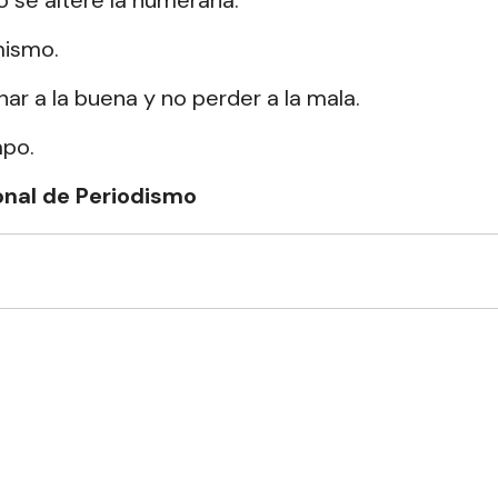
 se altere la numeraria.
mismo.
nar a la buena y no perder a la mala.
mpo.
onal de Periodismo