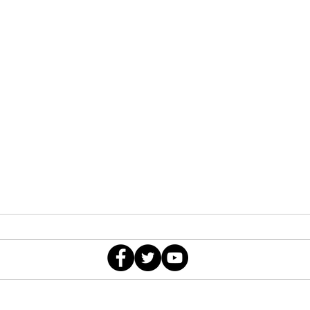
la.rueda.del.podermx@gmail.com
¿HASTA AHORITA?
o
©2024 por laruedadelpodermx