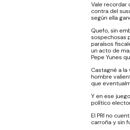
Vale recordar 
contra del suso
según ella gan
Quefo, sin emb
sospechosas pr
paraísos fiscal
un acto de mag
Pepe Yunes qui
Castagné a la 
hombre valient
que eventualm
Y en ese juego
político electo
El PRI no cuent
carroña y sin f