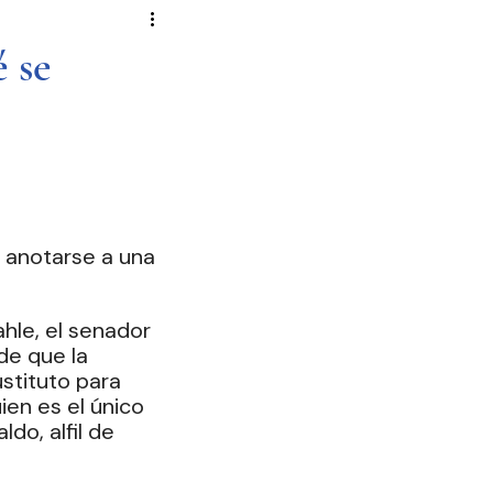
Novela Política
Cultura
 se
Reportajes
Crónica
de Diputados
 anotarse a una 
hle, el senador 
de que la 
tituto para 
en es el único 
do, alfil de 