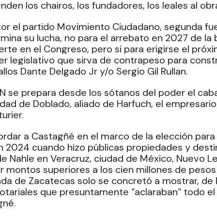
enden los chairos, los fundadores, los leales al ob
tor el partido Movimiento Ciudadano, segunda fuer
amina su lucha, no para el arrebato en 2027 de la
rte en el Congreso, pero si para erigirse el próxi
er legislativo que sirva de contrapeso para constr
llos Dante Delgado Jr y/o Sergio Gil Rullan.
AN se prepara desde los sótanos del poder el caba
dad de Doblado, aliado de Harfuch, el empresario
urier.
rdar a Castagñé en el marco de la elección para 
n 2024 cuando hizo públicas propiedades y desti
de Nahle en Veracruz, ciudad de México, Nuevo L
r montos superiores a los cien millones de pesos
nda de Zacatecas solo se concretó a mostrar, de l
tariales que presuntamente “aclaraban” todo e
gné.