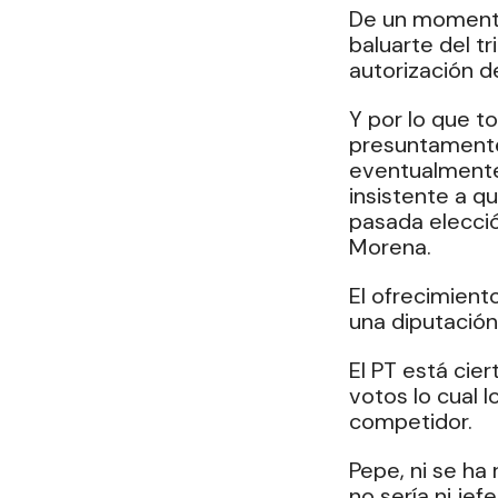
De
 un momento
baluarte del t
autorización d
Y por lo que to
presuntamente
eventualmente 
insistente a qu
pasada elecció
Morena.
El ofrecimiento
una diputación
El PT está cier
votos lo cual 
competidor.
Pepe, ni se ha
no sería ni je