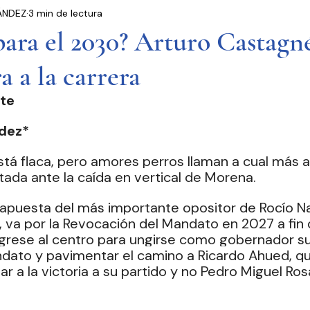
ÁNDEZ
3 min de lectura
residencia
Entrevistas
Notas Informativas
ara el 2030? Arturo Castagné
a a la carrera
Ciudad de México
El Mundo
Jóvenes opinan
te
Partidos Políticos
Poder Judicial
Cámara 
dez*
stá flaca, pero amores perros llaman a cual más a
tada ante la caída en vertical de Morena.
 apuesta del más importante opositor de Rocío Na
 va por la Revocación del Mandato en 2027 a fin 
rese al centro para ungirse como gobernador sus
ndato y pavimentar el camino a Ricardo Ahued, qui
r a la victoria a su partido y no Pedro Miguel Rosal