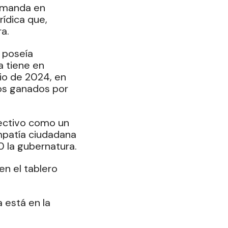
demanda en 
ídica que, 
a.
 poseía 
 tiene en 
nio de 2024, en 
os ganados por 
lectivo como un 
mpatía ciudadana 
 la gubernatura.
n el tablero 
 está en la 