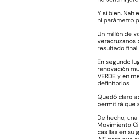
Y si bien, Nahl
ni parámetro p
Un millón de vo
veracruzanos d
resultado final.
En segundo lug
renovación mun
VERDE y en men
definitorios.
Quedó claro ad
permitirá que 
De
 hecho, una 
Movimiento Ciu
casillas en su