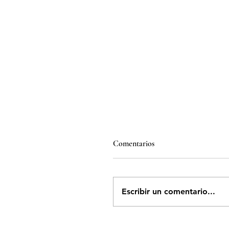
Comentarios
Escribir un comentario...
Morena, el cáncer de Méxic