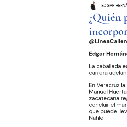
EDGAR HERN
Congreso Cdmx
P
¿Quién p
incorpor
Seguridad Pública
@LíneaCalien
Estados y Municipios
Edgar Hernán
La caballada e
carrera adelan
En Veracruz la
Manuel Huerta,
zacatecana reg
concluir el ma
que puede lleva
Nahle.