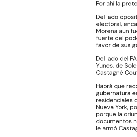
Por ahí la pret
Del lado oposi
electoral, enc
Morena aun fue
fuerte del pod
favor de sus ga
Del lado del P
Yunes, de Sole
Castagné Cout
Habrá que reco
gubernatura e
residenciales 
Nueva York, po
porque la oriu
documentos no
le armó Casta