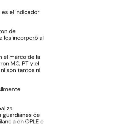
 es el indicador 
ron de 
 los incorporó al 
 el marco de la 
ron MC, PT y el 
i son tantos ni 
cilmente 
aliza 
s guardianes de 
ilancia en OPLE e 