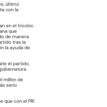
s, último 
ta con la 
 en el tricolor, 
ana que 
ado de manera 
tido tras la 
in la ayuda de 
le el partido, 
 gubernatura.
l millón de 
ás serio 
e que con el PRI 