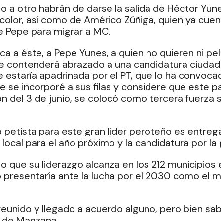
 a otro habrán de darse la salida de Héctor Yune
ricolor, así como de Américo Zúñiga, quien ya cuen
e Pepe para migrar a MC.
ca a éste, a Pepe Yunes, a quien no quieren ni pelan
 contenderá abrazado a una candidatura ciudad
estaría apadrinada por el PT, que lo ha convoc
e se incorporé a sus filas y considere que este par
n del 3 de junio, se colocó como tercera fuerza s
 petista para este gran líder peroteño es entregar
 local para el año próximo y la candidatura por la
to que su liderazgo alcanza en los 212 municipios e
lo presentaría ante la lucha por el 2030 como el m
 reunido y llegado a acuerdo alguno, pero bien sab
fe de Manzana.