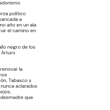
radorismo.
za político 
 bancada a 
mo año en un ala 
uir el camino en 
llo negro de los 
 Arturo 
renovar la 
nos 
eón, Tabasco y 
 nunca aclarados 
ejos, 
l desmadre que 