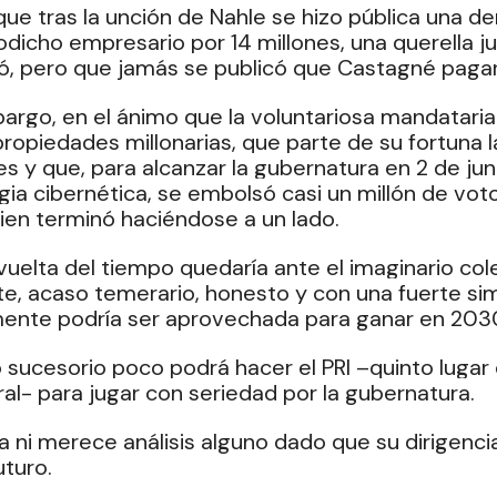
que tras la unción de Nahle se hizo pública una 
dicho empresario por 14 millones, una querella jur
ó, pero que jamás se publicó que Castagné pagar
argo, en el ánimo que la voluntariosa mandataria
opiedades millonarias, que parte de su fortuna la
es y que, para alcanzar la gubernatura en 2 de ju
ia cibernética, se embolsó casi un millón de vot
en terminó haciéndose a un lado.
vuelta del tiempo quedaría ante el imaginario co
e, acaso temerario, honesto y con una fuerte si
ente podría ser aprovechada para ganar en 2030
 sucesorio poco podrá hacer el PRI –quinto lugar e
ral- para jugar con seriedad por la gubernatura.
a ni merece análisis alguno dado que su dirigencia
uturo.