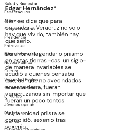
Salud y Bienestar
Edgar Hernández*
Espectáculos
Bien se dice que para 
Artículos
entender a Veracruz no solo 
Congreso Cdmx
hay que vivirlo, también hay 
Presidencia
que serlo.
Entrevistas
Durante el legendario priismo 
Notas Informativas
en estas tierras -casi un siglo- 
Novela Política
de manera invariables se 
Cultura
acudió a quienes pensaba 
Seguridad Pública
que, aunque no avecindados 
en esta tierra, fueran 
Ciudad de México
veracruzanos sin importar que 
El Mundo
fueran un poco tontos.
Jóvenes opinan
Así, la unidad priista se 
Reportajes
consolidó, sexenio tras 
Crónica
sexenio.
Estados y Municipios