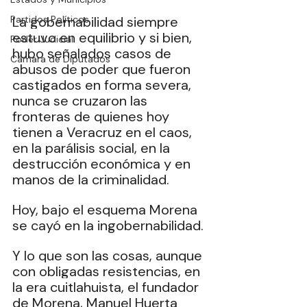
Partidos Políticos
La
 gobernabilidad siempre 
estuvo en equilibrio y si bien, 
Poder Judicial
hubo señalados casos de 
Cámara de Diputados
abusos de poder que fueron 
castigados en forma severa, 
nunca se cruzaron las 
fronteras de quienes hoy 
tienen a Veracruz en el caos, 
en la parálisis social, en la 
destrucción económica y en 
manos de la criminalidad.
Hoy, bajo el esquema Morena 
se cayó en la ingobernabilidad.
Y lo que son las cosas, aunque 
con obligadas resistencias, en 
la era cuitlahuista, el fundador 
de Morena, Manuel Huerta 