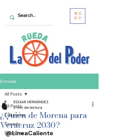
ME
NU
Entrada
All Posts
EDGAR HERNÁNDEZ
All Posts
3 min de lectura
¿Quién de Morena para
Columnas
Veracruz 2030?
Senado
@LíneaCaliente
Deportes