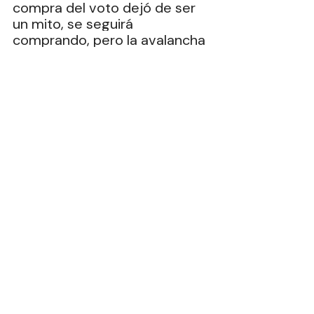
compra del voto dejó de ser 
un mito, se seguirá 
comprando, pero la avalancha 
ciudadana será mayor.
Y así como los morenos de 
Nahle velan armas con sus 
“Servidores de la Nación” que 
no son más que porros que 
tocan tu puerta advirtiendo lo 
que pasará si no votas por 
Morena, ejércitos de jóvenes 
ciudadanos ya están 
gestando un movimiento para 
recorrer los 212 municipios en 
favor de la defensa del 
sufragio.
Será una lucha cuerpo a 
cuerpo.