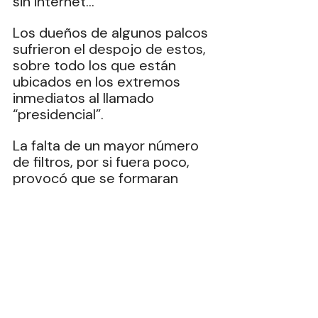
sin internet…
Los dueños de algunos palcos 
sufrieron el despojo de estos, 
sobre todo los que están 
ubicados en los extremos 
inmediatos al llamado 
“presidencial”.
La falta de un mayor número 
de filtros, por si fuera poco, 
provocó que se formaran 
enormes filas que avanzaron 
con lentitud, por lo que una 
gran cantidad de aficionados 
pudieron ingresar al estadio 
cuando el partido ya casi 
estaba en el medio tiempo.
El ensayo de la transportación 