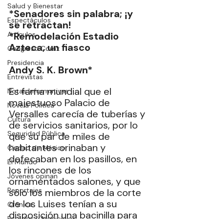
Salud y Bienestar
*Senadores sin palabra; ¡y 
Espectáculos
se retractan! 
Artículos
*Remodelación Estadio 
Azteca, un fiasco
Congreso Cdmx
Presidencia
Andy S. K. Brown* 
Entrevistas
Es fama mundial que el 
Notas Informativas
majestuoso Palacio de 
Novela Política
Versalles carecía de tuberías y 
Cultura
de servicios sanitarios, por lo 
Seguridad Pública
que su par de miles de 
habitantes orinaban y 
Ciudad de México
defecaban en los pasillos, en 
El Mundo
los rincones de los 
Jóvenes opinan
ornamentados salones, y que 
Reportajes
sólo los miembros de la corte 
de los Luises tenían a su 
Crónica
disposición una bacinilla para 
Estados y Municipios