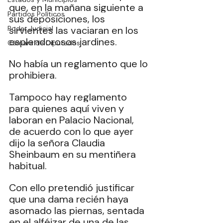
que, en la mañana siguiente a 
Partidos Políticos
sus deposiciones, los 
Poder Judicial
sirvientes las vaciaran en los 
esplendorosos jardines.
Cámara de Diputados
No había un reglamento que lo 
prohibiera.
Tampoco hay reglamento 
para quienes aquí viven y 
laboran en Palacio Nacional, 
de acuerdo con lo que ayer 
dijo la señora Claudia 
Sheinbaum en su mentiñera 
habitual.
Con ello pretendió justificar 
que una dama recién haya 
asomado las piernas, sentada 
en el alféizar de una de las 