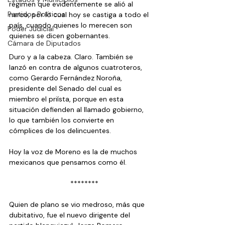
régimen que evidentemente se alió al 
Partidos Políticos
narco, por lo cual hoy se castiga a todo el 
país, cuando quienes lo merecen son 
Poder Judicial
quienes se dicen gobernantes.
Cámara de Diputados
Duro y a la cabeza. Claro. También se 
lanzó en contra de algunos cuatroteros, 
como Gerardo Fernández Noroña, 
presidente del Senado del cual es 
miembro el priísta, porque en esta 
situación defienden al llamado gobierno, 
lo que también los convierte en 
cómplices de los delincuentes.
Hoy la voz de Moreno es la de muchos 
mexicanos que pensamos como él.
  ********
Quien de plano se vio medroso, más que 
dubitativo, fue el nuevo dirigente del 