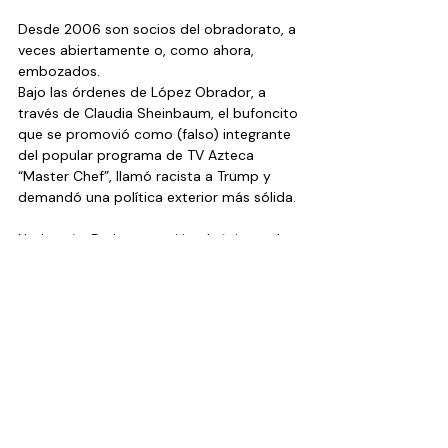
Desde 2006 son socios del obradorato, a 
veces abiertamente o, como ahora, 
embozados.
Bajo las órdenes de López Obrador, a 
través de Claudia Sheinbaum, el bufoncito 
que se promovió como (falso) integrante 
del popular programa de TV Azteca 
“Master Chef”, llamó racista a Trump y 
demandó una política exterior más sólida.
Nada más. De la acusación al régimen de 
estar aliado con el narco, ¡ni pío!
@AndySKBrown1
Columnas