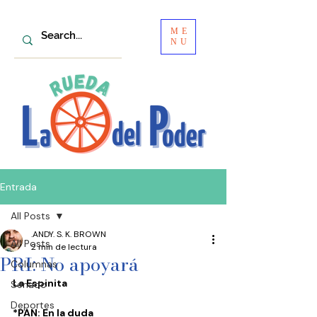
ME
NU
Entrada
All Posts
.ANDY. S. K. BROWN
All Posts
2 min de lectura
PRI: No apoyará
Columnas
La Espinita
Senado
Deportes
*PAN: En la duda 