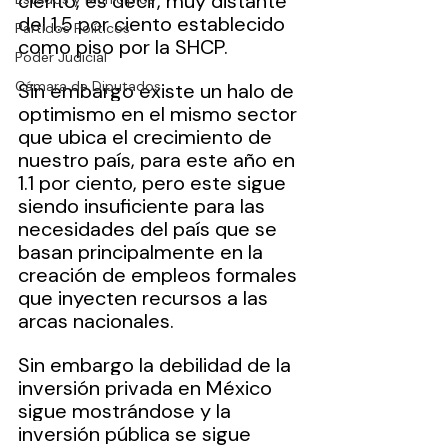
ciento, es decir, muy distante 
del 1.5 por ciento establecido 
Partidos Políticos
como piso por la SHCP. 
Poder Judicial
Cámara de Diputados
Sin embargo existe un halo de 
optimismo en el mismo sector 
que ubica el crecimiento de 
nuestro país, para este año en 
1.1 por ciento, pero este sigue 
siendo insuficiente para las 
necesidades del país que se 
basan principalmente en la 
creación de empleos formales 
que inyecten recursos a las 
arcas nacionales.
Sin embargo la debilidad de la 
inversión privada en México 
sigue mostrándose y la 
inversión pública se sigue 