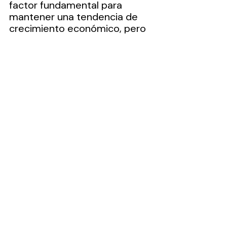
factor fundamental para 
mantener una tendencia de 
crecimiento económico, pero 
al verse este debilitado, el 
resultado es un nivel bajo de 
crecimiento económico y por 
ello es que la expectativas del 
sector privado para México se 
ubican en este momento 
entre 0.5 por ciento y 1.1 por 
ciento para este 2026.
...
Artículos
Entradas recientes
Ver todo