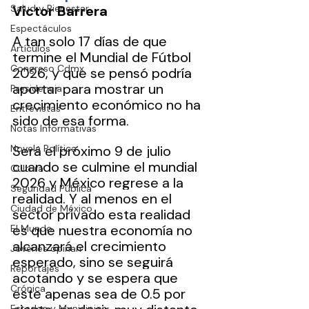
Salud y Bienestar
Víctor Barrera
Espectáculos
A tan solo 17 días de que 
Artículos
termine el Mundial de Fútbol 
Congreso Cdmx
2026, y que se pensó podría 
aportar para mostrar un 
Presidencia
crecimiento económico no ha 
Entrevistas
sido de esa forma.
Notas Informativas
Novela Política
Será el próximo 9 de julio 
cuando se culmine el mundial 
Cultura
2026 y México regrese a la 
Seguridad Pública
realidad. Y al menos en el 
Ciudad de México
sector privado esta realidad 
es que nuestra economía no 
El Mundo
alcanzará el crecimiento 
Jóvenes opinan
esperado, sino se seguirá 
Reportajes
acotando y se espera que 
Crónica
este apenas sea de 0.5 por 
Estados y Municipios