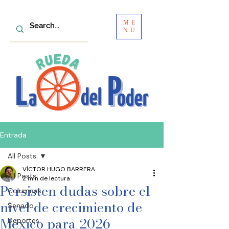
ME
NU
Entrada
All Posts
VÍCTOR HUGO BARRERA
All Posts
2 min de lectura
Persisten dudas sobre el
Columnas
nivel de crecimiento de
Senado
México para 2026
Deportes