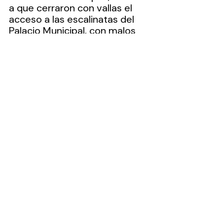
a que cerraron con vallas el 
acceso a las escalinatas del 
Palacio Municipal, con malos 
modos y faltándole el respeto 
a las personas, el columnista 
fue uno de ellos, quien un 
intento de gorila, (porque los 
gorilas si piensan), le faltó al 
respeto con gritos y 
manotazos al aire a varias 
personas, que deseaban 
tomar un video desde la 
escalinata y otros a los que 
les fue negado el acceso a los 
sanitarios.
Por supuesto, que no es de 
extrañarnos la prepotencia y 
soberbia con la que actúan 