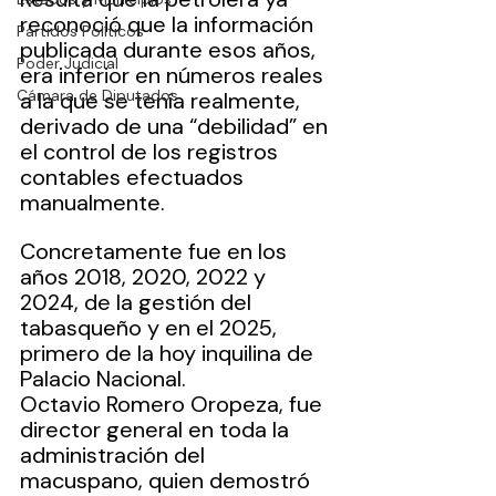
reconoció que la información 
Partidos Políticos
publicada durante esos años, 
Poder Judicial
era inferior en números reales 
Cámara de Diputados
a la que se tenía realmente, 
derivado de una “debilidad” en 
el control de los registros 
contables efectuados 
manualmente.
Concretamente fue en los 
años 2018, 2020, 2022 y 
2024, de la gestión del 
tabasqueño y en el 2025, 
primero de la hoy inquilina de 
Palacio Nacional. 
Octavio Romero Oropeza, fue 
director general en toda la 
administración del 
macuspano, quien demostró 