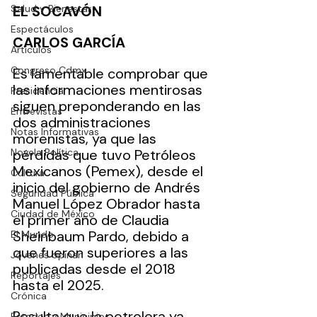
Salud y Bienestar
EL SOCAVÓN
Espectáculos
CARLOS GARCÍA
Artículos
Congreso Cdmx
Es lamentable comprobar que 
las informaciones mentirosas 
Presidencia
siguen preponderando en las 
Entrevistas
dos administraciones 
Notas Informativas
morenistas, ya que las 
Novela Política
pérdidas que tuvo Petróleos 
Mexicanos (Pemex), desde el 
Cultura
inicio del gobierno de Andrés 
Seguridad Pública
Manuel López Obrador hasta 
Ciudad de México
el primer año de Claudia 
Sheinbaum Pardo, debido a 
El Mundo
que fueron superiores a las 
Jóvenes opinan
publicadas desde el 2018 
Reportajes
hasta el 2025.
Crónica
Resulta que la petrolera ya 
Estados y Municipios