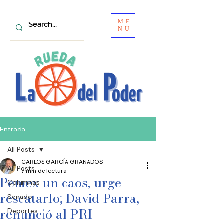
ME
NU
Entrada
All Posts
CARLOS GARCÍA GRANADOS
All Posts
7 min de lectura
Pemex un caos, urge
Columnas
rescatarlo; David Parra,
Senado
renunció al PRI
Deportes