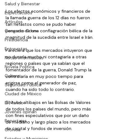
Salud y Bienestar
Los efectos económicos y financieros de 
Espectáculos
la llamada guerra de los 12 días no fueron 
Artículos
tan nefastos como se pudo haber 
Congreso Cdmx
pensado de una conflagración bélica de la 
magnitud de la sucedida entre Israel e Irán.
Presidencia
Entrevistas
Pareciera que los mercados intuyeron que 
no duraría mucho ni contagiaría a otras 
Notas Informativas
regiones o países que ya sabían que el 
Novela Política
fomentador de la guerra, Donald Trump la 
Cultura
controlaría en muy poco tiempo para 
erigirse como el generador de paz, 
Seguridad Pública
cuando ha sido todo lo contrario.
Ciudad de México
Sí, hubo altibajos en las Bolsas de Valores 
El Mundo
de todos los países del mundo, pero más 
Jóvenes opinan
con fines especulativos que por un daño 
Reportajes
de mediano y largo plazo a los mercados 
de capital y fondos de inversión.
Crónica
Estados y Municipios