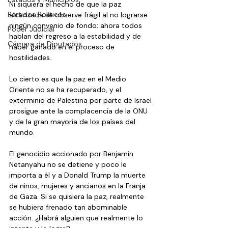
Ni siquiera el hecho de que la paz 
Partidos Políticos
alcanzada se observe frágil al no lograrse 
ningún convenio de fondo; ahora todos 
Poder Judicial
hablan del regreso a la estabilidad y de 
Cámara de Diputados
haber ganado en el proceso de 
hostilidades.
Lo cierto es que la paz en el Medio 
Oriente no se ha recuperado, y el 
exterminio de Palestina por parte de Israel 
prosigue ante la complacencia de la ONU 
y de la gran mayoría de los países del 
mundo.
El genocidio accionado por Benjamin 
Netanyahu no se detiene y poco le 
importa a él y a Donald Trump la muerte 
de niños, mujeres y ancianos en la Franja 
de Gaza. Si se quisiera la paz, realmente 
se hubiera frenado tan abominable 
acción. ¿Habrá alguien que realmente lo 