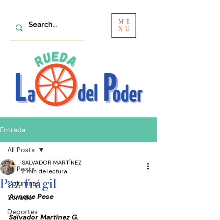
ME
NU
Entrada
All Posts
SALVADOR MARTÍNEZ
All Posts
2 min de lectura
Paz frágil
Columnas
Aunque Pese
Senado
Deportes
Salvador Martínez G.