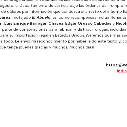
 agosto, el Departamento de Justicia bajo las órdenes de Trump of
 de dólares por información que conduzca al arresto del máximo líd
lvarez
, motejado 
El Abuelo
, así como recompensas multimillonarias
n, Luis Enrique Barragán Chávez, Edgar Orozco Cabadas
 y 
Nicol
parte de conspiraciones para fabricar y distribuir drogas, incluida
 para su importación ilegal en Estados Unidos. ¡Veremos que más su
es todo. Le envío mi reconocimiento por haber leído este texto y, c
ue tenga ¡buenas gracias y muchos, muchos días!
https://w
indi