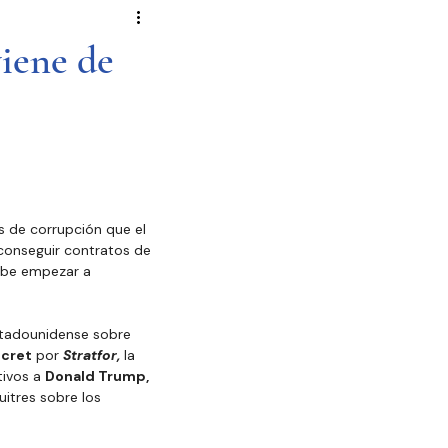
Novela Política
Cultura
viene de
Reportajes
Crónica
de Diputados
 de corrupción que el 
conseguir contratos de 
debe empezar a 
estadounidense sobre 
cret
 por 
Stratfor,
 la 
ivos a 
Donald Trump, 
itres sobre los 