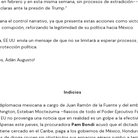
s en febrero y en esta misma semana, sin procesos de extradición-- 
laras ante la presión de Trump.”
gana el control narrativo, ya que presenta estas acciones como victo
a corrupción, reforzando la legitimidad de su política hacia México.
, EE.UU. envía un mensaje de que no se limitará a esperar procesos j
rotección política.
gos, Adán Augusto!
Indicios
a diplomacia mexicana a cargo de Juan Ramón de la Fuente y del emb
ngton, Esteban Moctezuma –fiascos de todo el Poder Ejecutivo Fe
 EU no provenga una noticia que en realidad es un golpe a la efectiv
Apenas este jueves, la procuradora 
Pam Bondi
 acusó que el dictado
 tiene cercado en el Caribe, paga a los gobiernos de México, Hondu
 de droga crucen sin obstáculos sus espacios aéreos rumbo a terr