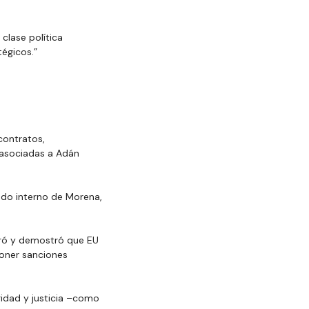
clase política 
égicos.”
contratos, 
 asociadas a Adán 
odo interno de Morena, 
ró y demostró que EU 
oner sanciones 
dad y justicia –como 