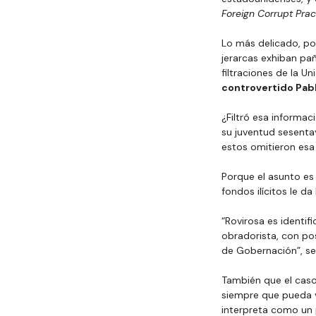
Foreign Corrupt Prac
Lo más delicado, por
jerarcas exhiban pañ
filtraciones de la U
controvertido Pab
¿Filtró esa informa
su juventud sesentay
estos omitieron esa
Porque el asunto es 
fondos ilícitos le da
“Rovirosa es identif
obradorista, con po
de Gobernación”, se 
También que el caso
siempre que pueda vi
interpreta como un 