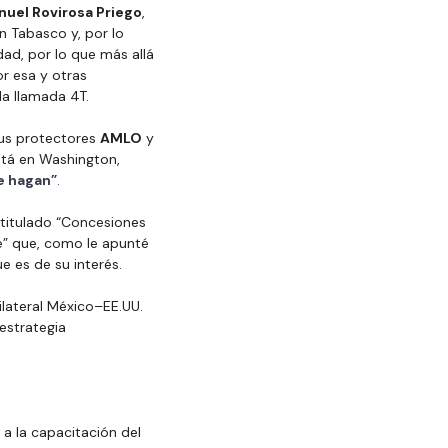
nuel Rovirosa Priego
, 
n Tabasco y, por lo 
ad, por lo que más allá 
or esa y otras 
la llamada 4T.
us protectores 
AMLO
 y 
stá en Washington, 
e hagan”
.
titulado “Concesiones 
se” que, como le apunté 
e es de su interés.
ilateral México–EE.UU. 
estrategia 
a la capacitación del 