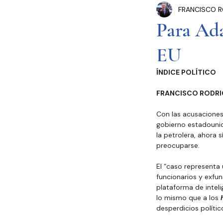
FRANCISCO R
Congreso Cdmx
P
Para Adá
EU
Seguridad Pública
ÍNDICE POLÍTICO
Estados y Municipios
FRANCISCO RODRI
Con las acusaciones
gobierno estadounid
la petrolera, ahora 
preocuparse.
El “caso representa 
funcionarios y exfun
plataforma de inteli
lo mismo que a los 
desperdicios polític