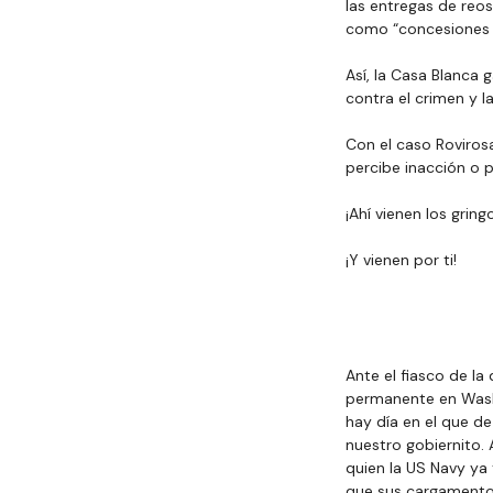
las entregas de reo
como “concesiones c
Así, la Casa Blanca 
contra el crimen y l
Con el caso Rovirosa
percibe inacción o p
¡Ahí vienen los grin
¡Y vienen por ti!
Ante el fiasco de l
permanente en Washi
hay día en el que de
nuestro gobiernito. 
quien la US Navy ya
que sus cargamentos