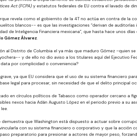
tices Act (FCPA)
 y estatutos federales de EU contra el lavado de din
que revela como el gobiernito de la 4T no actúa en contra de la co
uelitos blancos-- es que las investigaciones “derivan de auditorías
nidad de Inteligencia Financiera mexicana”, que hasta hace unos días
lo Gómez Álvarez
.
ción al Distrito de Columbia el ya más que maduro Gómez –quien s
ochera-- y de ello no dio aviso a los titulares aquí del Ejecutivo Fe
 data por complicidad o conveniencia?
grave, ya que EU considera que el uso de su sistema financiero par
 base legal para procesar, sin necesidad de que el delito principal ocu
icado en círculos políticos de Tabasco como operador cercano a figu
sibles nexos hacia Adán Augusto López en el periodo previo a su a
lee.
 demuestra que Washington está dispuesto a actuar sobre corrupció
ncularla con su sistema financiero o corporativo y que la acción co
paso preparatorio para presionar a actores de mayor peso, forzando