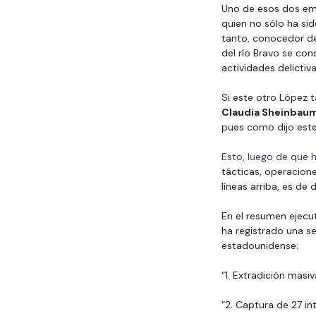
Uno de esos dos emp
quien no sólo ha sid
tanto, conocedor de 
del río Bravo se con
actividades delictiv
Si este otro López 
Claudia Sheinbau
pues como dijo este
Esto, luego de que 
tácticas, operacione
líneas arriba, es de
En el resumen ejecut
ha registrado una s
estadounidense:
“1. Extradición mas
“2. Captura de 27 in