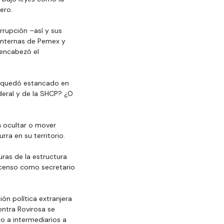
ero.
rrupción –así y sus 
 internas de Pemex y 
 encabezó el 
e quedó estancado en 
deral y de la SHCP? ¿O 
a ocultar o mover 
rra en su territorio.
ras de la estructura 
scenso como secretario 
n política extranjera 
ntra Rovirosa se 
 a intermediarios a 