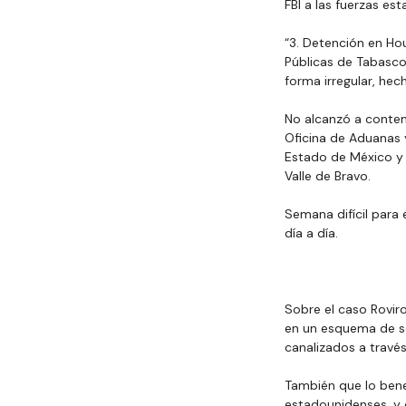
FBI a las fuerzas est
“3. Detención en Ho
Públicas de Tabasco
forma irregular, hec
No alcanzó a contem
Oficina de Aduanas y
Estado de México y s
Valle de Bravo.
Semana difícil para 
día a día.
Sobre el caso Rovir
en un esquema de s
canalizados a travé
También que lo bene
estadounidenses, y q