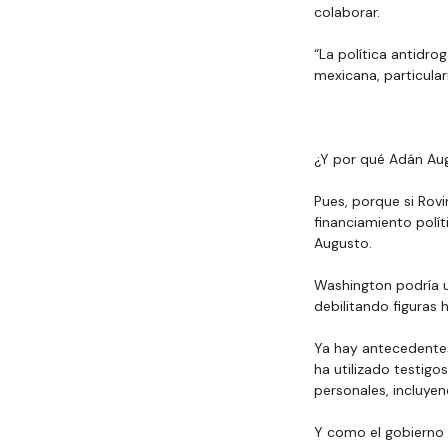
colaborar.
“La política antidro
mexicana, particula
¿Y por qué Adán Au
Pues, porque si Rovi
financiamiento polí
Augusto.
Washington podría us
debilitando figuras h
Ya hay antecedentes
ha utilizado testig
personales, incluyen
Y como el gobierno