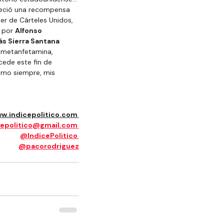
reció una recompensa 
er de Cárteles Unidos, 
 por 
Alfonso 
ás Sierra Santana
s metanfetamina, 
cede este fin de 
omo siempre, mis 
ww.indicepolitico.com
cepolitico@gmail.com
@IndicePolitico 
@pacorodriguez