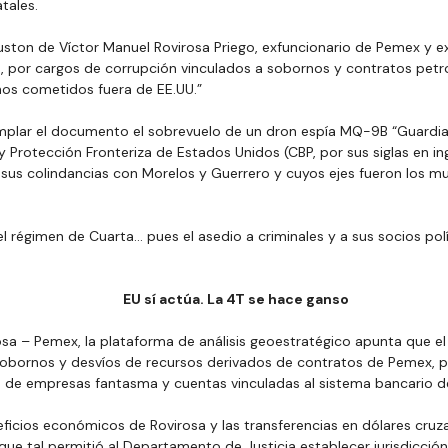
atales.
uston de Víctor Manuel Rovirosa Priego, exfuncionario de Pemex y e
, por cargos de corrupción vinculados a sobornos y contratos petr
hos cometidos fuera de EE.UU.”
plar el documento el sobrevuelo de un dron espía MQ-9B “Guardian”
 Protección Fronteriza de Estados Unidos (CBP, por sus siglas en ingl
us colindancias con Morelos y Guerrero y cuyos ejes fueron los mun
el régimen de Cuarta… pues el asedio a criminales y a sus socios pol
EU sí actúa. La 4T se hace ganso
osa – Pemex, la plataforma de análisis geoestratégico apunta que e
obornos y desvíos de recursos derivados de contratos de Pemex, 
s de empresas fantasma y cuentas vinculadas al sistema bancario d
ficios económicos de Rovirosa y las transferencias en dólares cruz
ue tal permitió al Departamento de Justicia establecer jurisdicción