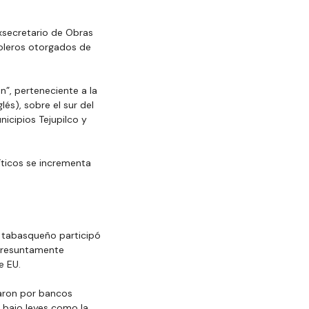
xsecretario de Obras 
oleros otorgados de 
, perteneciente a la 
és), sobre el sur del 
icipios Tejupilco y 
íticos se incrementa 
l tabasqueño participó 
presuntamente 
e EU.
aron por bancos 
 bajo leyes como la 