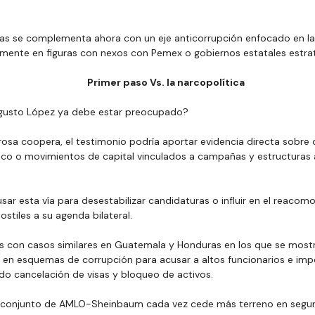
gas se complementa ahora con un eje anticorrupción enfocado en la 
rmente en figuras con nexos con Pemex o gobiernos estatales estrat
Primer paso Vs. la narcopolítica
gusto López ya debe estar preocupado?
rosa coopera, el testimonio podría aportar evidencia directa sobre 
tico o movimientos de capital vinculados a campañas y estructuras
ar esta vía para desestabilizar candidaturas o influir en el reacom
ostiles a su agenda bilateral.
 con casos similares en Guatemala y Honduras en los que se most
os en esquemas de corrupción para acusar a altos funcionarios e imp
do cancelación de visas y bloqueo de activos.
 conjunto de AMLO-Sheinbaum cada vez cede más terreno en seguri