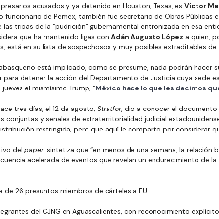
resarios acusados y ya detenido en Houston, Texas, es 
Víctor Ma
o funcionario de Pemex, también fue secretario de Obras Públicas e
las tripas de la “pudrición” gubernamental entronizada en esa entid
sidera que ha mantenido ligas con 
Adán Augusto López
 a quien, p
as, está en su lista de sospechosos y muy posibles extraditables de 
tabasqueño está implicado, como se presume, nada podrán hacer s
m
 para detener la acción del Departamento de Justicia cuya sede e
 jueves el mismísimo Trump, “
México hace lo que les decimos qu
h
ace tres días, el 12 de agosto, 
Stratfor
, dio a conocer el documento 
s conjuntas y señales de extraterritorialidad judicial estadouniden
 distribución restringida, pero que aquí le comparto por considerar qu
ivo del 
paper
, sintetiza que “en menos de una semana, la relación b
ecuencia acelerada de eventos que revelan un endurecimiento de la 
iva de 26 presuntos miembros de cárteles a EU.
tegrantes del CJNG en Aguascalientes, con reconocimiento explícito 