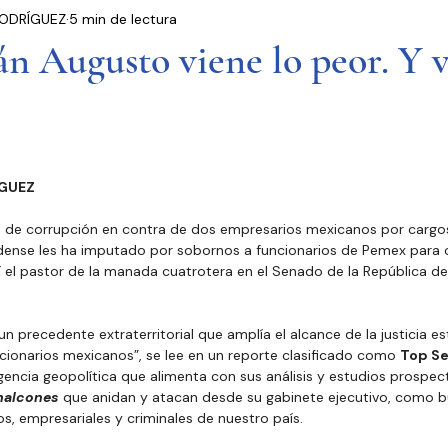
ODRÍGUEZ
5 min de lectura
residencia
Entrevistas
Notas Informativas
n Augusto viene lo peor. Y 
Ciudad de México
El Mundo
Jóvenes opinan
Partidos Políticos
Poder Judicial
Cámara 
GUEZ
 de corrupción en contra de dos empresarios mexicanos por cargos
ense les ha imputado por sobornos a funcionarios de Pemex para 
sí el pastor de la manada cuatrotera en el Senado de la República 
un precedente extraterritorial que amplía el alcance de la justicia 
cionarios mexicanos”, se lee en un reporte clasificado como 
Top Se
gencia geopolítica que alimenta con sus análisis y estudios prospect
halcones
 que anidan y atacan desde su gabinete ejecutivo, como bu
os, empresariales y criminales de nuestro país.