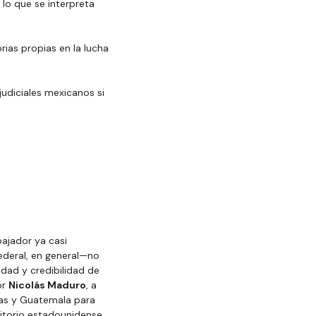
lo que se interpreta 
rias propias en la lucha 
udiciales mexicanos si 
ajador ya casi 
deral, en general—no 
idad y credibilidad de 
r 
Nicolás Maduro
, a 
ras y Guatemala para 
itorio estadounidense… 