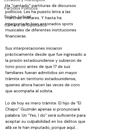
Ha “cantado” partituras de discursos 
Partidos Políticos
políticos. Les ha puesto letra a las 
Poder Judicial
marchas militares. Y hasta ha 
interpretado bien entonados spots 
Cámara de Diputados
musicales de diferentes instituciones 
financieras.
Sus interpretaciones iniciaron 
prácticamente desde que fue ingresado a 
la prisión estadounidense y subieron de 
tono poco antes de que 17 de sus 
familiares fueran admitidos sin mayor 
trámite en territorio estadounidense, 
quienes ahora hacen las veces de coro 
que acompaña al solista.
Lo de hoy es mero trámite. El hijo de “El 
Chapo” Guzmán apenas si pronunciará 
palabra. Un “Yes, I do” será suficiente para 
aceptar su culpabilidad en los delitos que 
allá se le han imputado, porque aquí…