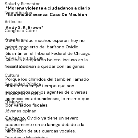
Salud y Bienestar
*Morena violenta a ciudadanos a diario 
Espectáculos
*La censura avanza. Caso De Mauléon 
Artículos
Andy S. K. Brown*
Congreso Cdmx
Presidencia
Contra lo que muchos esperan, hoy no 
habrá concierto del barítono Ovidio 
Entrevistas
Guzmán en el Tribunal Federal de Chicago. 
Notas Informativas
Quienes compraron boleto, incluso en la 
Novela Política
reventa, se van a quedar con las ganas.
Cultura
Porque los chirridos del también llamado 
Seguridad Pública
“Ratón” tienen ya tiempo que son 
escuchados por los agentes de diversas 
Ciudad de México
agencias estadounidenses, lo mismo que 
El Mundo
por variados fiscales.
Jóvenes opinan
De hecho, Ovidio ya tiene un severo 
Reportajes
padecimiento en su laringe debido a la 
Crónica
hinchazón de sus cuerdas vocales.
Estados y Municipios