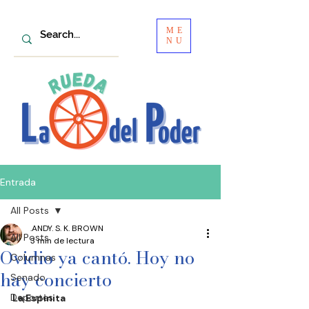
ME
NU
Entrada
All Posts
.ANDY. S. K. BROWN
All Posts
3 min de lectura
Ovidio ya cantó. Hoy no
Columnas
hay concierto
Senado
Deportes
La Espinita 