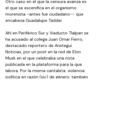
Otro caso en el que la censura avanza es 
el que se escenifica en el organismo 
morenista –antes fue ciudadano-- que 
encabeza Guadalupe Taddei.
Ahí en Periférico Sur y Viaducto Tlalpan se 
ha acusado al colega Juan Omar Fierro, 
destacado reportero de Aristegui 
Noticias, por un post en la red de Elon 
Musk en el que celebraba una nota 
publicada en la plataforma para la que 
labora. Por la misma cantaleta: violencia 
política en razón (sic) de género, también 
están denunciados a Carmen Aristegui y 
el blowistler Germán García.
Estas mujeres denunciantes se 
comportan igual que aquel que anunciaba 
con falsedad que llegaba el lobo, el lobo.
Cuando de verdad llegue la feroz bestia, 
ya nadie va a creer a las mujeres.