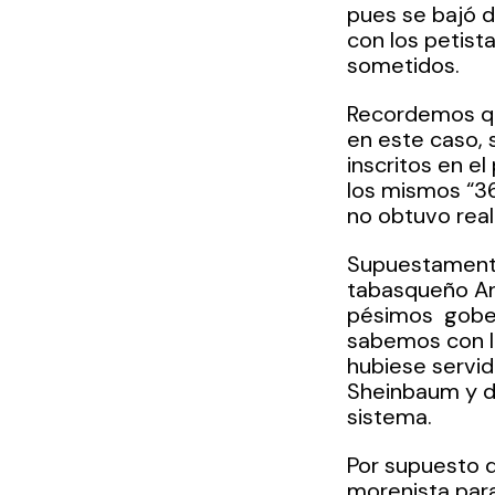
pues se bajó de
con los petista
sometidos. 
Recordemos que
en este caso, 
inscritos en e
los mismos “36
no obtuvo real 
Supuestamente,
tabasqueño An
pésimos  gober
sabemos con la
hubiese servid
Sheinbaum y de
sistema.
Por supuesto q
morenista para