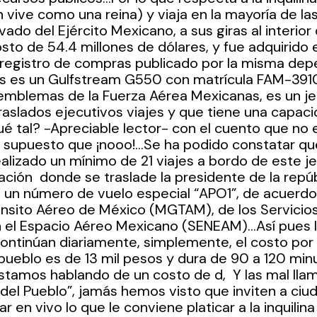
 vive como una reina) y viaja en la mayoría de las
vado del Ejército Mexicano, a sus giras al interior 
sto de 54.4 millones de dólares, y fue adquirido 
registro de compras publicado por la misma depe
s es un Gulfstream G550 con matrícula FAM-3910
 emblemas de la Fuerza Aérea Mexicanas, es un jet
raslados ejecutivos viajes y que tiene una capac
 tal? -Apreciable lector- con el cuento que no er
r supuesto que ¡nooo!…Se ha podido constatar que 
ealizado un mínimo de 21 viajes a bordo de este je
ación  donde se traslade la presidente de la repú
 un número de vuelo especial “APO1”, de acuerdo
nsito Aéreo de México (MGTAM), de los Servicios 
 el Espacio Aéreo Mexicano (SENEAM)…Así pues l
continúan diariamente, simplemente, el costo por 
ueblo es de 13 mil pesos y dura de 90 a 120 min
stamos hablando de un costo de d,  Y las mal lla
del Pueblo”, jamás hemos visto que inviten a ciu
r en vivo lo que le conviene platicar a la inquilina