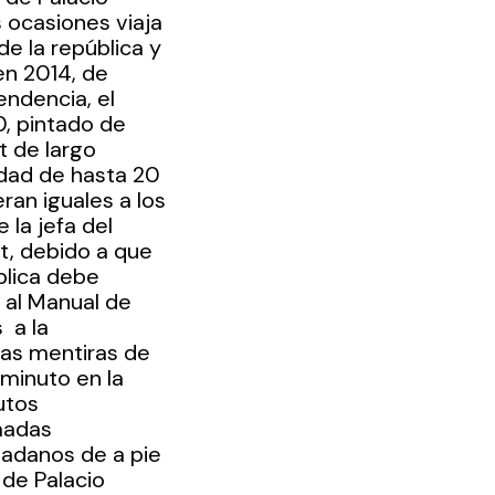
 ocasiones viaja 
de la república y 
en 2014, de 
ndencia, el 
, pintado de 
 de largo 
idad de hasta 20 
an iguales a los 
la jefa del 
t, debido a que 
blica debe 
 al Manual de 
 a la 
as mentiras de 
minuto en la 
utos 
madas 
dadanos de a pie 
 de Palacio 