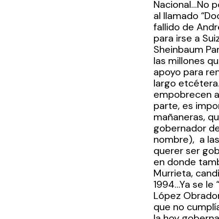
Nacional…No po
al llamado “Do
fallido de And
para irse a Sui
Sheinbaum Pard
las millones q
apoyo para ren
largo etcétera
empobrecen a n
parte, es imp
mañaneras, que
gobernador de 
nombre),  a las
querer ser gob
en donde tambi
Murrieta, cand
1994…Ya se le 
López Obrador,
que no cumplía
la hoy goberna