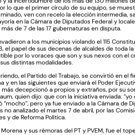
 y la incertidumbre de los más de 130 millones 
por lo que el primer círculo de su equipo, se mues
minado, ven con recelo la elección intermedia, s
yoría en la Cámara de Diputados Federal y locales,
más de 7 de las 17 gubernaturas en disputa. 
vadieron a los municipios violando el 115 Constitu
B, el papel de sus decenas de alcaldes de toda la 
tible por lo voraces que son y sus nexos con el c
sus distintas modalidades.
riendo, el Partido del Trabajo, se convirtió en el fi
 y en las siguientes que enviará el Poder Ejecutivo
 más decepcionó a propios y extraños, por su s
um, quien dijo: que con la iniciativa enviada: “yo 
dó “mocho”, pero ya fue enviado a la Cámara de D
 no analizado el martes 7 de abril, por las Comis
es y de Reforma Política.
ó Morena y sus rémoras del PT y PVEM, fue el top