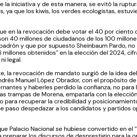
 la iniciativa y de esta manera, se evitó la ruptura
s, ya que los kiwis, los verdes ecologistas, estuv
 en la revocación debe votar el 40 por ciento d
son 40 millones de ciudadanos de los 100 millone
l padrón y que por supuesto Sheinbaum Pardo, no i
 millones obtenidos” en la elección del 2024, ci
ni legal.
 la revocación de mandato surgió de la idea del
drés Manuel López Obrador, con el propósito de
nantes y haberles perdido la confianza, no para l
s trampas de Morena, empatarla con la elección 
o para recuperar la credibilidad y posicionamient
 paso despedazar a los candidatos y partidos op
ue Palacio Nacional se hubiese convertido en el “
 preparar los discursos de desprestigio para la op