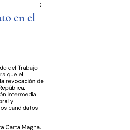
Novela Política
Cultura
to en el
Reportajes
Crónica
de Diputados
ido del Trabajo 
ra que el 
 la revocación de 
epública, 
ón intermedia 
ral y 
los candidatos 
ra Carta Magna, 