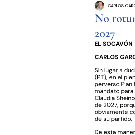
CARLOS GAR
Congreso Cdmx
P
No rotun
2027
Seguridad Pública
EL SOCAVÓN
Estados y Municipios
CARLOS GAR
Sin lugar a dud
(PT), en el pl
perverso Plan 
mandato para q
Claudia Shein
de 2027, porqu
obviamente con
de su partido.
De esta manera