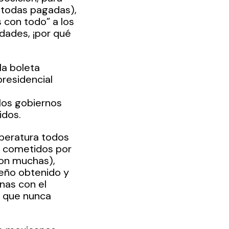
(todas pagadas), 
 con todo” a los 
dades, ¡por qué 
la boleta 
residencial 
 
los gobiernos 
idos.
peratura todos 
s cometidos por 
son muchas), 
eño obtenido y 
nas con el 
 que nunca 