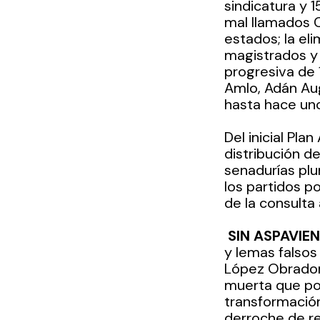
sindicatura y 1
mal llamados C
estados; la eli
magistrados y 
progresiva de 
Amlo, Adán Aug
hasta hace uno
Del inicial Pla
distribución d
senadurías plu
los partidos pol
de la consulta
SIN ASPAVIE
y lemas falsos
López Obrador,
muerta que por
transformación
derroche de re