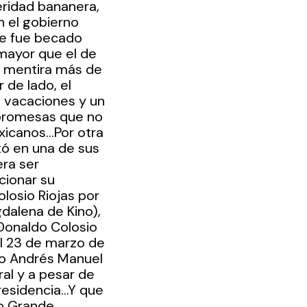
ridad bananera, 
 el gobierno 
ue fue becado 
 mayor que el de 
a mentira más de 
 de lado, el 
, vacaciones y un 
 promesas que no 
xicanos…Por otra 
ó en una de sus 
ra ser 
ionar su 
losio Riojas por 
dalena de Kino), 
 Donaldo Colosio 
el 23 de marzo de 
ño Andrés Manuel 
al y a pesar de 
residencia…Y que 
o Grande, 