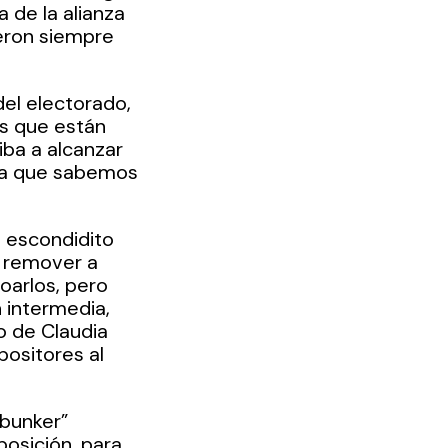
 de la alianza 
ieron siempre 
el electorado, 
s que están 
ba a alcanzar 
fra que sabemos 
 escondidito 
 remover a 
oarlos, pero 
intermedia, 
o de Claudia 
ositores al 
bunker” 
osición, para 