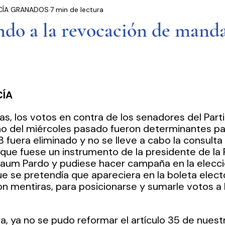
CÍA GRANADOS
7 min de lectura
residencia
Entrevistas
Notas Informativas
do a la revocación de manda
Ciudad de México
El Mundo
Jóvenes opinan
Partidos Políticos
Poder Judicial
Cámara 
CÍA
as, los votos en contra de los senadores del Part
eno del miércoles pasado fueron determinantes pa
B fuera eliminado y no se lleve a cabo la consulta
ue fuese un instrumento de la presidente de la R
baum Pardo y pudiese hacer campaña en la elecci
e se pretendía que apareciera en la boleta electo
 mentiras, para posicionarse y sumarle votos a 
, ya no se pudo reformar el artículo 35 de nuest