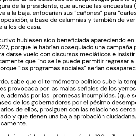
figura de la presidente, que aunque las encuestas 
 a la baja, enfocarían sus “cañones” para “darles
oposición, a base de calumnias y también de ver
e a los de casa.
ecutivo hubiesen sido beneficiada apareciendo en 
027, porque le habrían obsequiado una campaña p
ra darse vuelo con discursos mediáticos e insistir
amente que “no se le puede permitir regresar a 
porque “los programas sociales” serían desaparec
do, sabe que el termómetro político sube la tem
e es provocada por las malas señales de los yerro
ete, además por las  promesas incumplidas, (que 
aseo de los gobernadores por el pésimo desemp
arios de ellos, prosiguen con las relaciones cerca
ado y que tienen una baja aprobación ciudadana,
icamente.