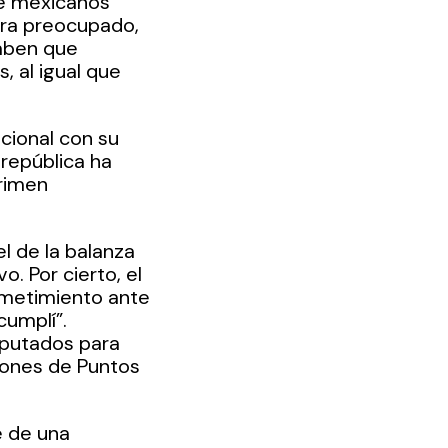
de mexicanos 
tra preocupado, 
aben que 
 al igual que 
cional con su 
república ha 
rimen 
el de la balanza 
. Por cierto, el 
ometimiento ante 
cumplí”.
iputados para 
iones de Puntos 
e de una 