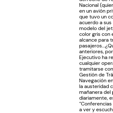
Nacional (quien
en un avión pri
que tuvo un co
acuerdo a sus 
modelo del jet
color gris con
alcance para t
pasajeros…¿Qué
anteriores, po
Ejecutivo ha r
cualquier oper
tramitarse con
Gestión de Trá
Navegación en
la austeridad 
mañanera del p
diariamente, e
“Conferencias 
a ver y escucha