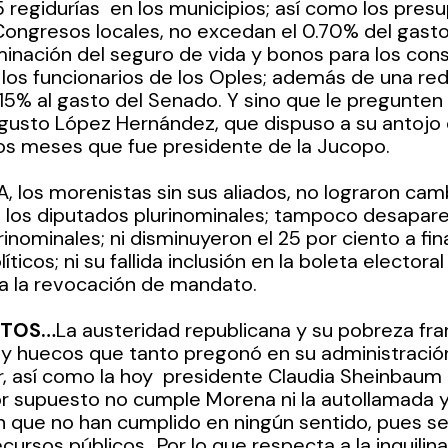
5 regidurías  en los municipios; así como los pres
ongresos locales, no excedan el 0.70% del gasto 
minación del seguro de vida y bonos para los cons
los funcionarios de los Oples; además de una red
15% al gasto del Senado. Y sino que le pregunten
usto López Hernández, que dispuso a su antojo 
s meses que fue presidente de la Jucopo.  
n A, los morenistas sin sus aliados, no lograron camb
e los diputados plurinominales; tampoco desapare
rinominales; ni disminuyeron el 25 por ciento a fi
íticos; ni su fallida inclusión en la boleta electora
 a la revocación de mandato.
NTOS…
La austeridad republicana y su pobreza fra
 y huecos que tanto pregonó en su administració
 así como la hoy  presidente Claudia Sheinbaum P
 supuesto no cumple Morena ni la autollamada y
 que no han cumplido en ningún sentido, pues se 
cursos públicos…Por lo que respecta a la inquilina