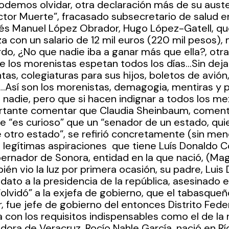
demos olvidar, otra declaración más de su auste
ctor Muerte”, fracasado subsecretario de salud en
rés Manuel López Obrador, Hugo López-Gatell, q
za con un salario de 12 mil euros (220 mil pesos),
o, ¿No que nadie iba a ganar más que ella?, otr
ue los morenistas espetan todos los días…Sin dejar
tas, colegiaturas para sus hijos, boletos de avión
…Así son los morenistas, demagogia, mentiras y
adie, pero que si hacen indignar a todos los me
ortante comentar que Claudia Sheinbaum, coment
 “es curioso” que un “senador de un estado, quie
otro estado”, se refirió concretamente (sin menc
 legítimas aspiraciones  que tiene Luís Donaldo Co
ernador de Sonora, entidad en la que nació, (Mag
én vio la luz por primera ocasión, su padre, Luis
idato a la presidencia de la república, asesinado 
“olvidó” a la exjefa de gobierno, que el tabasque
 fue jefe de gobierno del entonces Distrito Feder
 con los requisitos indispensables como el de la 
dora de Veracruz, Rocío Nahle García, nació en Rí