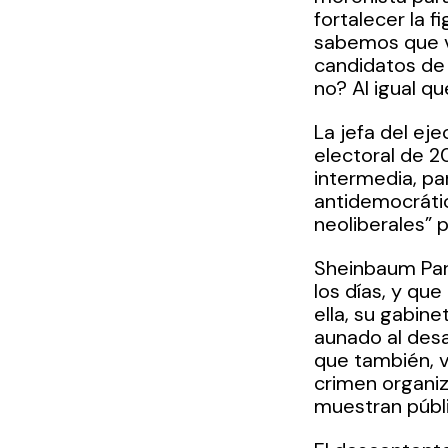
fortalecer la 
sabemos que va
candidatos de 
no? Al igual qu
La jefa del ej
electoral de 2
intermedia, pa
antidemocrátic
neoliberales” 
Sheinbaum Par
los días, y qu
ella, su gabin
aunado al des
que también, v
crimen organiz
muestran públ