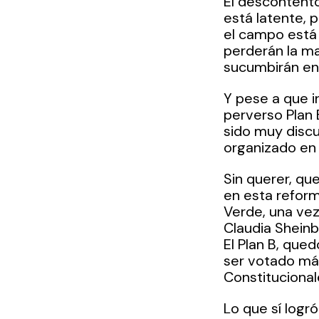
El descontento
está latente, 
el campo está 
perderán la ma
sucumbirán en 
Y pese a que in
perverso Plan 
sido muy discu
organizado en 
Sin querer, que
en esta reforma
Verde, una vez
Claudia Sheinba
El Plan B, que
ser votado más
Constitucional
Lo que sí logr