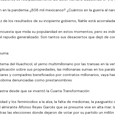
 en la pandemia ¿808 mil mexicanos? ¿Cuántos en la guerra al narc
luz de los resultados de su incipiente gobierno, Nahle está acorralada
encuesta que mida su popularidad en estos momentos, pero es indis
l repudio generalizado. Son tantos sus desaciertos que dejó de con
suma.
tema del Huachicol, el yerno multimillonario por las transas en la 
explicación sobre sus propiedades, las millonarias sumas en los paraís
miliares y compadres beneficiados por contratos millonarios, vaya h
 y sobrina denunciadas como prestanombres.
astra desde que se inventó la Cuarta Transformación.
lidad y los feminicidios a la alza, la falta de medicinas, la pazguatéz
l almirante Alfonso Reyes Garcés que se presume vive en alta mar; l
 tras las elecciones donde dejaron de votar por su partido un millón