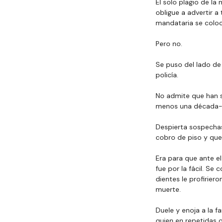
El solo plagio de la
obligue a advertir a
mandataria se coloca
Pero no.
Se
 puso del lado de 
policía.
No
 admite que han si
menos una década- h
Despierta sospechas 
cobro de piso y que 
Era para que ante e
fue por la fácil. Se
dientes le profirier
muerte.
Duele y enoja a la f
quien en repetidas 