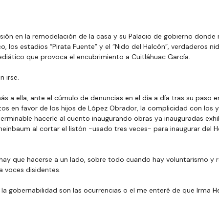
sión en la remodelación de la casa y su Palacio de gobierno donde 
co, los estadios “Pirata Fuente” y el “Nido del Halcón”, verdaderos ni
ediático que provoca el encubrimiento a Cuitláhuac García.
 irse.
s a ella, ante el cúmulo de denuncias en el día a día tras su paso en
tos en favor de los hijos de López Obrador, la complicidad con los y l
terminable hacerle al cuento inaugurando obras ya inauguradas exhib
einbaum al cortar el listón -usado tres veces- para inaugurar del Ho
ay que hacerse a un lado, sobre todo cuando hay voluntarismo y r
a voces disidentes.
 la gobernabilidad son las ocurrencias o el me enteré de que Irma H