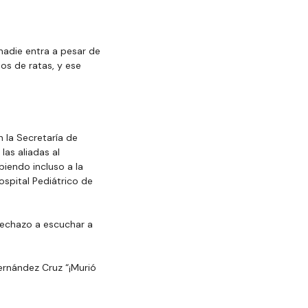
nadie entra a pesar de 
dos de ratas, y ese 
 la Secretaría de 
as aliadas al 
iendo incluso a la 
spital Pediátrico de 
echazo a escuchar a 
ernández Cruz “¡Murió 