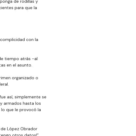
ponga de rodillas y 
ientes para que la 
 complicidad con la 
de tiempo atrás -al 
as en el asunto.
crimen organizado o 
eral.
fue así, simplemente se 
 y armados hasta los 
 lo que le provocó la 
la de López Obrador 
tengo otros datos!”.