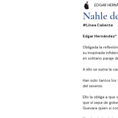
EDGAR HERN
Congreso Cdmx
P
Nahle de
#Línea
 Caliente
Seguridad Pública
Edgar Hernández*
Obligada la reflexió
Estados y Municipios
su inopinada infiden
en solitario paraje 
A ello se suma la c
Han sido tantos los
del sexenio.
Ello la obliga a que
que sí sepa de gober
Guevara quien si co