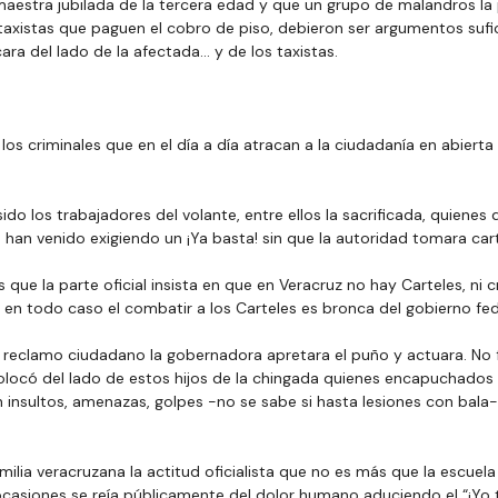
 maestra jubilada de la tercera edad y que un grupo de malandros la 
 taxistas que paguen el cobro de piso, debieron ser argumentos sufic
ra del lado de la afectada... y de los taxistas.
los criminales que en el día a día atracan a la ciudadanía en abierta
do los trabajadores del volante, entre ellos la sacrificada, quienes 
an venido exigiendo un ¡Ya basta! sin que la autoridad tomara cart
que la parte oficial insista en que en Veracruz no hay Carteles, ni 
en todo caso el combatir a los Carteles es bronca del gobierno fed
l reclamo ciudadano la gobernadora apretara el puño y actuara. No 
 colocó del lado de estos hijos de la chingada quienes encapuchados
on insultos, amenazas, golpes -no se sabe si hasta lesiones con bala-
amilia veracruzana la actitud oficialista que no es más que la escue
ocasiones se reía públicamente del dolor humano aduciendo el “¡Yo 