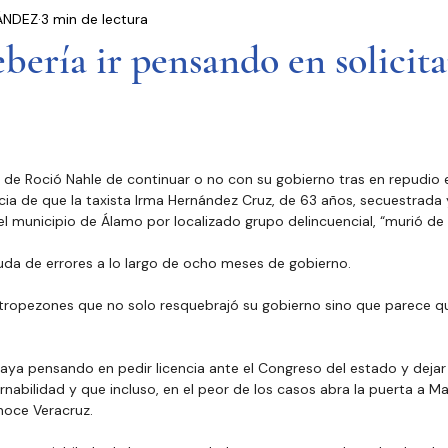
ÁNDEZ
3 min de lectura
residencia
Entrevistas
Notas Informativas
bería ir pensando en solicita
Ciudad de México
El Mundo
Jóvenes opinan
n de Roció Nahle de continuar o no con su gobierno tras en repudio e
Partidos Políticos
Poder Judicial
Cámara 
cia de que la taxista Irma Hernández Cruz, de 63 años, secuestrada
del municipio de Álamo por localizado grupo delincuencial, “murió de 
auda de errores a lo largo de ocho meses de gobierno.
 tropezones que no solo resquebrajó su gobierno sino que parece qu
 vaya pensando en pedir licencia ante el Congreso del estado y dejar 
nabilidad y que incluso, en el peor de los casos abra la puerta a M
noce Veracruz.