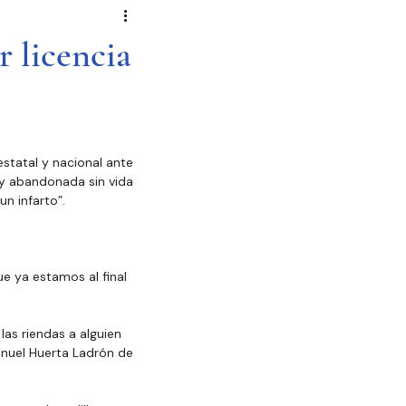
Novela Política
Cultura
r licencia
Reportajes
Crónica
statal y nacional ante 
de Diputados
 y abandonada sin vida 
un infarto”.
e ya estamos al final 
las riendas a alguien 
anuel Huerta Ladrón de 