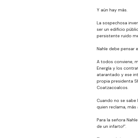
Y aún hay más.
La
 sospechosa inver
ser un edificio públi
persistente ruido m
Nahle debe pensar en
A todos conviene, má
Energía y los contra
atarantado y ese in
propia presidenta Sh
Coatzacoalcos.
Cuando no se sabe h
quien reclama, más 
Para la señora Nahle
de un infarto!”.