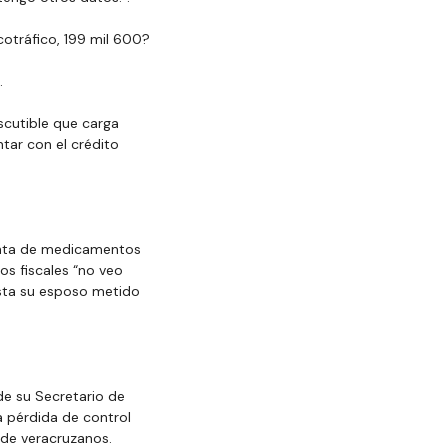
otráfico, 199 mil 600?
.
cutible que carga 
tar con el crédito 
venta de medicamentos 
os fiscales “no veo 
asta su esposo metido 
 de su Secretario de 
a pérdida de control 
 de veracruzanos.