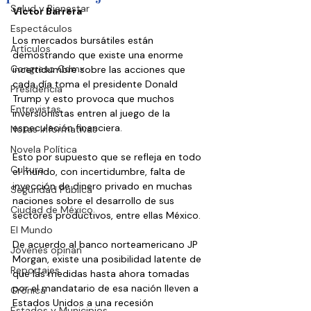
Salud y Bienestar
Víctor Barrera
Espectáculos
Los mercados bursátiles están 
Artículos
demostrando que existe una enorme 
Congreso Cdmx
incertidumbre sobre las acciones que 
cada día toma el presidente Donald 
Presidencia
Trump y esto provoca que muchos 
Entrevistas
inversionistas entren al juego de la 
especulación financiera.
Notas Informativas
Novela Política
Esto por supuesto que se refleja en todo 
Cultura
el mundo, con incertidumbre, falta de 
inyección de dinero privado en muchas 
Seguridad Pública
naciones sobre el desarrollo de sus 
Ciudad de México
sectores productivos, entre ellas México.
El Mundo
De acuerdo al banco norteamericano JP 
Jóvenes opinan
Morgan, existe una posibilidad latente de 
Reportajes
que las medidas hasta ahora tomadas 
por el mandatario de esa nación lleven a 
Crónica
Estados Unidos a una recesión 
Estados y Municipios