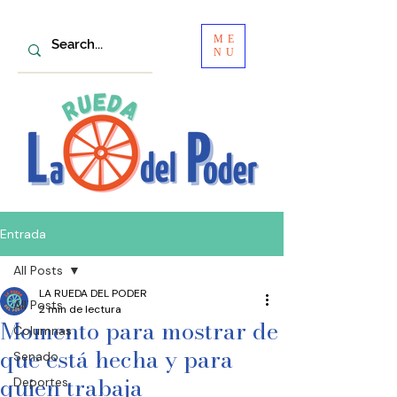
ME
NU
Entrada
All Posts
LA RUEDA DEL PODER
All Posts
2 min de lectura
Momento para mostrar de
Columnas
que está hecha y para
Senado
quien trabaja
Deportes