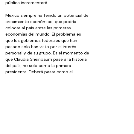
pública incrementará.
México siempre ha tenido un potencial de 
crecimiento económico, que podría 
colocar al país entre las primeras 
economías del mundo. El problema es 
que los gobiernos federales que han 
pasado solo han visto por el interés 
personal y de su grupo. Es el momento de 
que Claudia Sheinbaum pase a la historia 
del país, no solo como la primera 
presidenta. Deberá pasar como el 
gobierno que llevó a México a un puerto 
seguro en una época donde la marea 
comercial pondrá en el naufragio a varias 
naciones.
...
Artículos