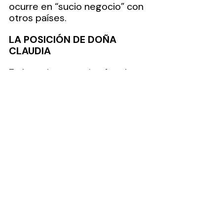
ocurre en “sucio negocio” con 
otros países.
LA POSICIÓN DE DOÑA 
CLAUDIA
En los primeros párrafos de 
este comentario periodístico, 
quedó precisado que la 
doctora Claudia Sheinbaum 
Pardo recibió un gobierno con 
agenda para cumplir. Lo hace 
al pie de la letra.
México le sigue enviando 
petróleo a Cuba. Este es otro 
tema de comentario 
posterior. Hasta ahora se sabe 
que Cuba recibió miles de 
barriles de petróleo crudo que 