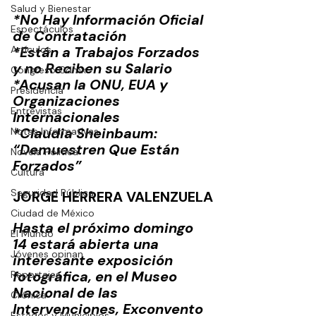
Salud y Bienestar
*No Hay Información Oficial 
Espectáculos
de Contratación 
Artículos
*Están a Trabajos Forzados 
y no Reciben su Salario 
Congreso Cdmx
*Acusan la ONU, EUA y 
Presidencia
Organizaciones 
Entrevistas
Internacionales 
*Claudia Sheinbaum: 
Notas Informativas
“Demuestren Que Están 
Novela Política
Forzados” 
Cultura
Seguridad Pública
JORGE HERRERA VALENZUELA
Ciudad de México
Hasta el próximo domingo 
El Mundo
14 estará abierta una 
Jóvenes opinan
interesante exposición 
fotográfica, en el Museo 
Reportajes
Nacional de las 
Crónica
Intervenciones, Exconvento 
Estados y Municipios