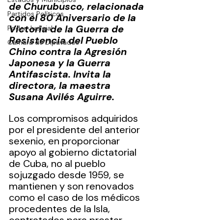
de Churubusco, relacionada 
Partidos Políticos
con el 80 Aniversario de la 
Victoria de la Guerra de 
Poder Judicial
Resistencia del Pueblo 
Cámara de Diputados
Chino contra la Agresión 
Japonesa y la Guerra 
Antifascista. Invita la 
directora, la maestra 
Susana Avilés Aguirre.  
Los compromisos adquiridos 
por el presidente del anterior 
sexenio, en proporcionar 
apoyo al gobierno dictatorial 
de Cuba, no al pueblo 
sojuzgado desde 1959, se 
mantienen y son renovados 
como el caso de los médicos 
procedentes de la Isla, 