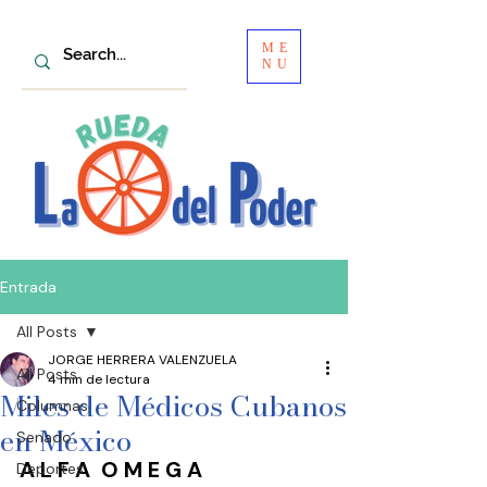
ME
NU
Entrada
All Posts
JORGE HERRERA VALENZUELA
All Posts
4 min de lectura
Miles de Médicos Cubanos
Columnas
en México
Senado
A L F A  O M E G A 
Deportes