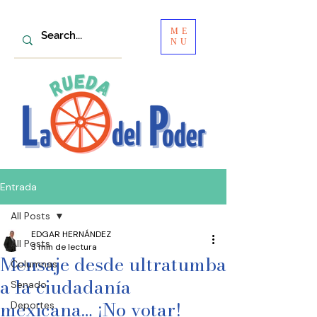
ME
NU
Entrada
All Posts
EDGAR HERNÁNDEZ
All Posts
3 min de lectura
Mensaje desde ultratumba
Columnas
a la ciudadanía
Senado
mexicana… ¡No votar!
Deportes