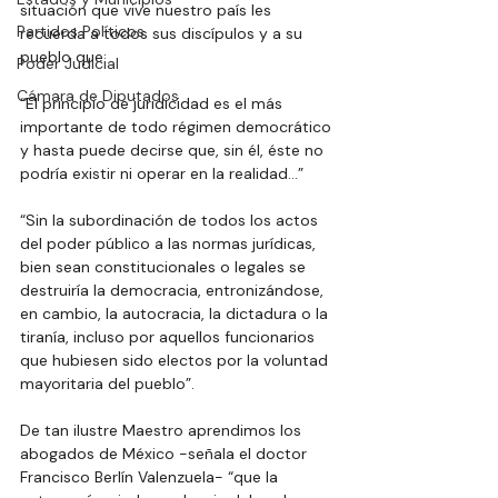
situación que vive nuestro país les 
Partidos Políticos
recuerda a todos sus discípulos y a su 
pueblo que:
Poder Judicial
Cámara de Diputados
“El principio de juridicidad es el más 
importante de todo régimen democrático 
y hasta puede decirse que, sin él, éste no 
podría existir ni operar en la realidad…”
“Sin la subordinación de todos los actos 
del poder público a las normas jurídicas, 
bien sean constitucionales o legales se 
destruiría la democracia, entronizándose, 
en cambio, la autocracia, la dictadura o la 
tiranía, incluso por aquellos funcionarios 
que hubiesen sido electos por la voluntad 
mayoritaria del pueblo”.
De tan ilustre Maestro aprendimos los 
abogados de México -señala el doctor 
Francisco Berlín Valenzuela- “que la 