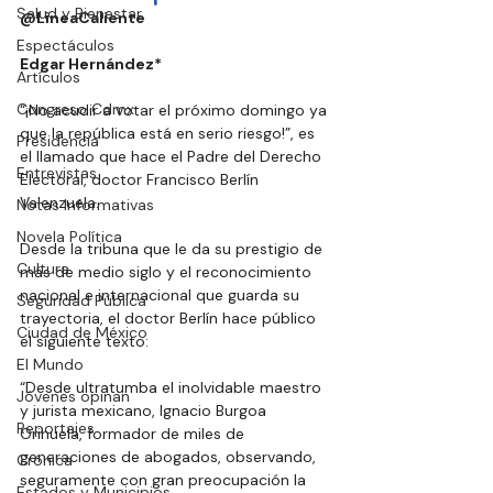
Salud y Bienestar
@LineaCaliente
Espectáculos
Edgar Hernández*
Artículos
Congreso Cdmx
“¡No acudir a votar el próximo domingo ya 
que la república está en serio riesgo!”, es 
Presidencia
el llamado que hace el Padre del Derecho 
Entrevistas
Electoral, doctor Francisco Berlín 
Valenzuela.
Notas Informativas
Novela Política
Desde la tribuna que le da su prestigio de 
Cultura
más de medio siglo y el reconocimiento 
nacional e internacional que guarda su 
Seguridad Pública
trayectoria, el doctor Berlín hace público 
Ciudad de México
el siguiente texto:
El Mundo
“Desde ultratumba el inolvidable maestro 
Jóvenes opinan
y jurista mexicano, Ignacio Burgoa 
Reportajes
Orihuela, formador de miles de 
generaciones de abogados, observando, 
Crónica
seguramente con gran preocupación la 
Estados y Municipios