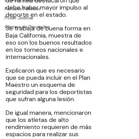
de familia destacaron que 
debe haber mayor impulso al 
Partidos Políticos
deporte en el estado.
Poder Judicial
Cámara de Diputados
Se
 trabaja de buena forma en 
Baja California, muestra de 
eso son los buenos resultados 
en los torneos nacionales e 
internacionales.
Explicaron que es necesario 
que se pueda incluir en el Plan 
Maestro un esquema de 
seguridad para los deportistas 
que sufran alguna lesión.
De
 igual manera, mencionaron 
que los atletas de alto 
rendimiento requieren de más 
espacios para realizar sus 