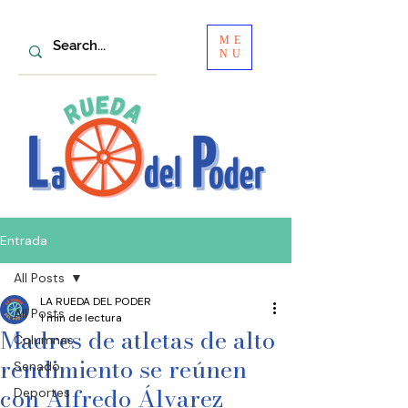
ME
NU
Entrada
All Posts
LA RUEDA DEL PODER
All Posts
1 min de lectura
Madres de atletas de alto
Columnas
rendimiento se reúnen
Senado
con Alfredo Álvarez
Deportes