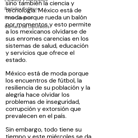
sino también la ciencia y 
Partidos Políticos
tecnología. México está de 
moda porque rueda un balón 
Poder Judicial
por momentos y esto permite 
Cámara de Diputados
a los mexicanos olvidarse de 
sus enromes carencias en los 
sistemas de salud, educación 
y servicios que ofrece el 
estado.
México está de moda porque 
los encuentros de fútbol, la 
resiliencia de su población y la 
alegría hace olvidar los 
problemas de inseguridad, 
corrupción y extorsión que 
prevalecen en el país.
Sin embargo, todo tiene su 
tiempo y este miércoles se da 