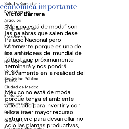
económica importante
Salud y Bienestar
Espectáculos
Víctor Barrera
Artículos
,
“México está de moda” son 
Congreso Cdmx
las palabras que salen dese 
Presidencia
Palacio Nacional pero 
Entrevistas
solamente porque es uno de 
los anfitriones del mundial de 
Notas Informativas
fútbol, que próximamente 
Novela Política
terminará y nos pondrá 
Cultura
nuevamente en la realidad del 
país.
Seguridad Pública
Ciudad de México
México no está de moda 
El Mundo
porque tenga el ambiente 
Jóvenes opinan
adecuado para invertir y con 
ello a traer mayor recurso 
Reportajes
extranjero para desarrollar no 
Crónica
solo las plantas productivas, 
Estados y Municipios