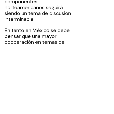
componentes 
norteamericanos seguirá 
siendo un tema de discusión 
interminable.
En tanto en México se debe 
pensar que una mayor 
cooperación en temas de 
seguridad permitirá erradicar 
algunos otros problemas. Que 
México realice 
investigaciones profundas a 
funcionarios públicos para 
evitar que exista complicidad 
con los grupos criminales no 
debe ser un factor de 
molestia, sino una obligación 
para el bienestar interno del 
país.