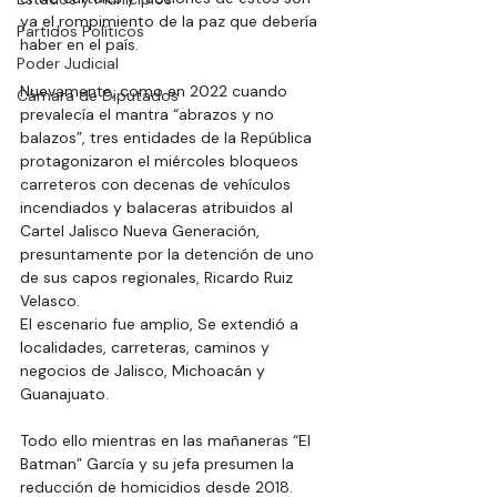
ya el rompimiento de la paz que debería 
Partidos Políticos
haber en el país.
Poder Judicial
Nuevamente, como en 2022 cuando 
Cámara de Diputados
prevalecía el mantra “abrazos y no 
balazos”, tres entidades de la República 
protagonizaron el miércoles bloqueos 
carreteros con decenas de vehículos 
incendiados y balaceras atribuidos al 
Cartel Jalisco Nueva Generación, 
presuntamente por la detención de uno 
de sus capos regionales, Ricardo Ruiz 
Velasco.
El escenario fue amplio, Se extendió a 
localidades, carreteras, caminos y 
negocios de Jalisco, Michoacán y 
Guanajuato.
Todo ello mientras en las mañaneras “El 
Batman” García y su jefa presumen la 
reducción de homicidios desde 2018. 