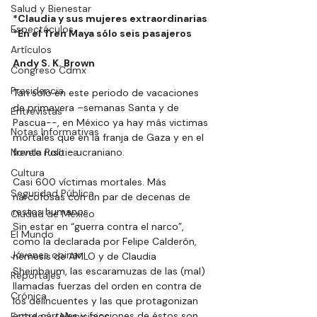
Salud y Bienestar
*Claudia y sus mujeres extraordinarias 
Espectáculos
*En el Tren Maya sólo seis pasajeros 
Artículos
Andy S. K. Brown
Congreso Cdmx
Presidencia
Tan solo en este periodo de vacaciones 
de primavera –semanas Santa y de 
Entrevistas
Pascua--, en México ya hay más victimas 
Notas Informativas
mortales que en la franja de Gaza y en el 
Novela Política
frente ruso – ucraniano.
Cultura
Casi 600 víctimas mortales. Más 
Seguridad Pública
narcofosas con un par de decenas de 
restos humanos.
Ciudad de México
Sin estar en “guerra contra el narco”, 
El Mundo
como la declarada por Felipe Calderón, 
Jóvenes opinan
némesis de AMLO y de Claudia 
Sheinbaum, las escaramuzas de las (mal) 
Reportajes
llamadas fuerzas del orden en contra de 
Crónica
los delincuentes y las que protagonizan 
entre cárteles y facciones de éstos son 
Estados y Municipios