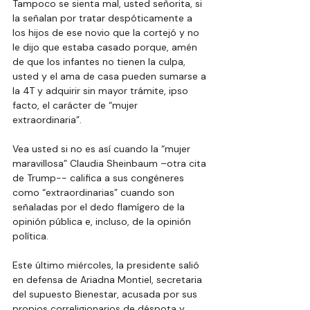
Tampoco se sienta mal, usted señorita, si 
la señalan por tratar despóticamente a 
los hijos de ese novio que la cortejó y no 
le dijo que estaba casado porque, amén 
de que los infantes no tienen la culpa, 
usted y el ama de casa pueden sumarse a 
la 4T y adquirir sin mayor trámite, ipso 
facto, el carácter de “mujer 
extraordinaria”.
Vea usted si no es así cuando la “mujer 
maravillosa” Claudia Sheinbaum –otra cita 
de Trump-- califica a sus congéneres 
como “extraordinarias” cuando son 
señaladas por el dedo flamígero de la 
opinión pública e, incluso, de la opinión 
política.
Este último miércoles, la presidente salió 
en defensa de Ariadna Montiel, secretaria 
del supuesto Bienestar, acusada por sus 
propios correligionarios de déspota y 