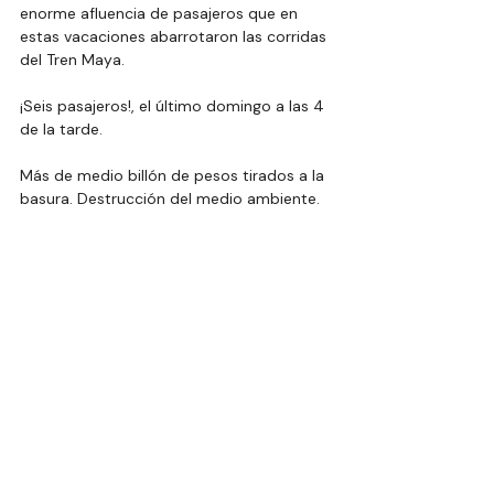
enorme afluencia de pasajeros que en 
estas vacaciones abarrotaron las corridas 
del Tren Maya.
¡Seis pasajeros!, el último domingo a las 4 
de la tarde.
Más de medio billón de pesos tirados a la 
basura. Destrucción del medio ambiente. 
¡Y todo para nada!
Sólo sirvió, dice un experto en seguridad, 
“para enriquecer a los militares y a los 
hijos de López Obrador”.
El Tren mentado es el espejo en el que se 
mira la 4T: destrucción, ineficiencia y 
corrupción.
@AndySKBrown1