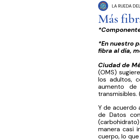
LA RUEDA DE
Congreso Cdmx
P
Más fibr
*Componente 
Seguridad Pública
*En nuestro p
fibra al día,
Estados y Municipios
Ciudad de Mé
(OMS) sugiere
los adultos, 
aumento de 
transmisibles. 
Y de acuerdo a
de Datos cont
(carbohidrato
manera casi in
cuerpo, lo que