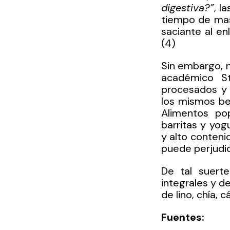
digestiva?”
, l
tiempo de mast
saciante al en
(4)
Sin embargo, n
académico St
procesados y 
los mismos ben
Alimentos pop
barritas y yog
y alto conteni
puede perjudica
De tal suerte
integrales y d
de lino, chía,
Fuentes: