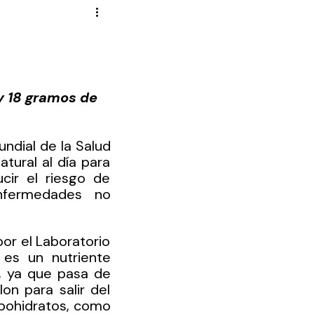
Novela Política
Cultura
Reportajes
Crónica
y 18 gramos de 
de Diputados
ndial de la Salud 
ural al día para 
ir el riesgo de 
fermedades no 
or el Laboratorio 
es un nutriente 
, ya que pasa de 
n para salir del 
rbohidratos, como 