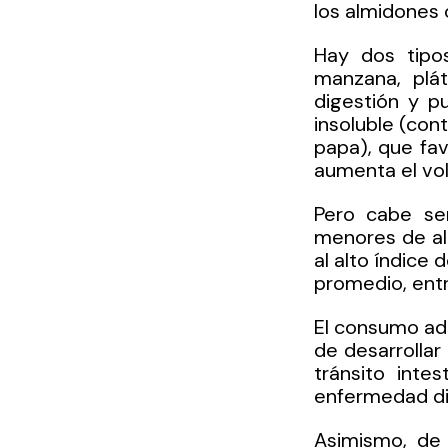
los almidones
Hay dos tipos
manzana, plát
digestión y pu
insoluble (cont
papa), que fav
aumenta el vol
Pero cabe se
menores de ali
al alto índice 
promedio, entre
El consumo ade
de desarrollar
tránsito intes
enfermedad dive
Asimismo, de 