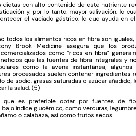
as dietas con alto contenido de este nutriente r
icación y, por lo tanto, mayor salivación, lo cua
lentecer el vaciado gástrico, lo que ayuda en el
o todos los alimentos ricos en fibra son iguales,
ony Brook Medicine asegura que los produ
comercializados como “ricos en fibra” generalm
eficios que las fuentes de fibra integrales y ric
ulares como la avena instantánea, algunos c
ures procesados suelen contener ingredientes ref
do de sodio, grasas saturadas o azúcar añadido, l
r la salud. (5)
 que es preferible optar por fuentes de fib
e bajo índice glucémico, como verduras, legumbres,
 cáñamo o calabaza, así como frutos secos. 