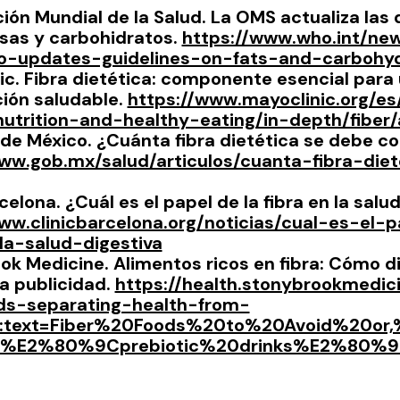
ión Mundial de la Salud. La OMS actualiza las d
sas y carbohidratos. 
https://www.who.int/ne
-updates-guidelines-on-fats-and-carbohy
ic. Fibra dietética: componente esencial para 
ión saludable. 
https://www.mayoclinic.org/es
/nutrition-and-healthy-eating/in-depth/fibe
de México. ¿Cuánta fibra dietética se debe c
www.gob.mx/salud/articulos/cuanta-fibra-die
celona. ¿Cuál es el papel de la fibra en la salu
ww.clinicbarcelona.org/noticias/cual-es-el-
la-salud-digestiva
ok Medicine. Alimentos ricos en fibra: Cómo dif
a publicidad. 
https://health.stonybrookmedic
ods-separating-health-from-
~:text=Fiber%20Foods%20to%20Avoid%20o
%E2%80%9Cprebiotic%20drinks%E2%80%9