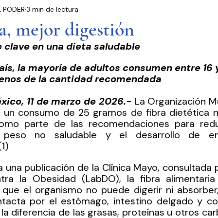
L PODER
3 min de lectura
residencia
Entrevistas
Notas Informativas
a, mejor digestión
clave en una dieta saludable
Ciudad de México
El Mundo
Jóvenes opinan
aís, la mayoría de adultos consumen entre 16 
 menos de la cantidad recomendada
Partidos Políticos
Poder Judicial
Cámara 
xico, 11 de marzo de 2026.
-
 La Organización Mu
 un consumo de 25 gramos de fibra dietética nat
como parte de las recomendaciones para reduc
peso no saludable y el desarrollo de en
(1)
 una publicación de la Clínica Mayo, consultada p
ra la Obesidad (LabDO), la fibra alimentaria 
) que el organismo no puede digerir ni absorber
tacta por el estómago, intestino delgado y colo
 la diferencia de las grasas, proteínas u otros ca