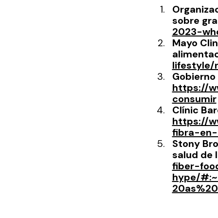
Organizac
sobre gra
2023-who
Mayo Clin
alimentac
lifestyle
Gobierno 
https://
consumir
Clínic Bar
https://w
fibra-en-
Stony Bro
salud de l
fiber-fo
hype/#:
20as%20