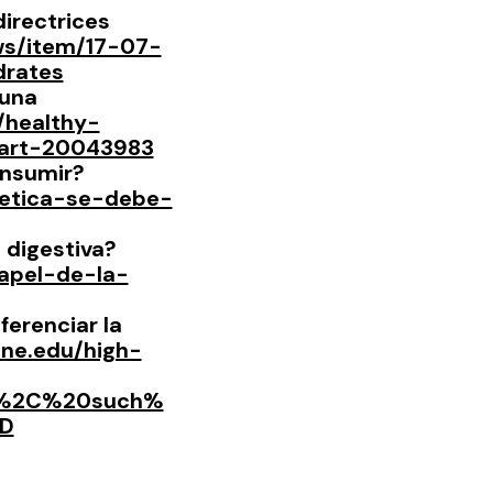
irectrices 
ws/item/17-07-
drates
una 
/healthy-
r/art-20043983
onsumir? 
tetica-se-debe-
d digestiva? 
papel-de-la-
erenciar la 
ine.edu/high-
r,%2C%20such%
D