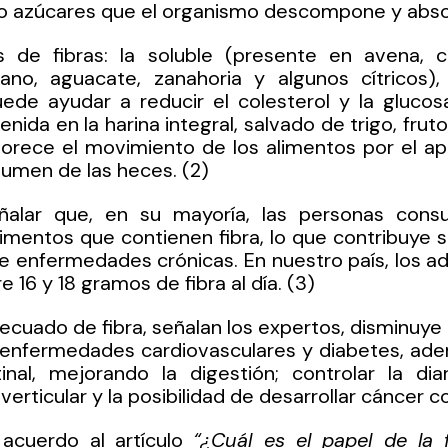
 o azúcares que el organismo descompone y abso
 de fibras: la soluble (presente en avena, chíc
ano, aguacate, zanahoria y algunos cítricos), 
ede ayudar a reducir el colesterol y la glucosa
enida en la harina integral, salvado de trigo, frutos
orece el movimiento de los alimentos por el apa
umen de las heces. (2)
ñalar que, en su mayoría, las personas cons
mentos que contienen fibra, lo que contribuye si
de enfermedades crónicas. En nuestro país, los adu
 16 y 18 gramos de fibra al día. (3)
cuado de fibra, señalan los expertos, disminuye 
 enfermedades cardiovasculares y diabetes, adem
tinal, mejorando la digestión; controlar la diar
rticular y la posibilidad de desarrollar cáncer co
acuerdo al artículo 
“¿Cuál es el papel de la f