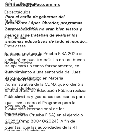
Salud y Bienestar
mitirasso@yahoo.com.mx
Espectáculos
Para el estilo de gobernar del 
Artículos
presidente López Obrador, programas 
Congreso Cdmx
como el de PISA no eran bien vistos y 
menos si se trataban de evaluar los 
Presidencia
sistemas educativos de todo el mundo…
Entrevistas
La buena noticia, la Prueba PISA 2025 se 
Notas Informativas
aplicará en nuestro país. La no tan buena, 
Novela Política
se aplicará un tanto forzadamente, en 
Cultura
cumplimiento a una sentencia del Juez 
Tercero de Distrito en Materia 
Seguridad Pública
Administrativa de la CDMX que ordenó a 
Ciudad de México
la Secretaría de Educación Pública realizar 
“los trámites y gestiones necesarias para 
El Mundo
que lleve a cabo el Programa para la 
Jóvenes opinan
Evaluación Internacional de los 
Reportajes
Estudiantes (Prueba PISA) en el ejercicio 
2025.” (Amp 80040/2024). A fin de 
Crónica
cuentas, que las autoridades de la 4T 
Estados y Municipios