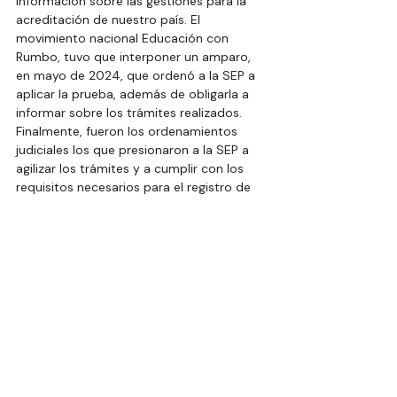
información sobre las gestiones para la 
acreditación de nuestro país. El 
movimiento nacional Educación con 
Rumbo, tuvo que interponer un amparo, 
en mayo de 2024, que ordenó a la SEP a 
aplicar la prueba, además de obligarla a 
informar sobre los trámites realizados. 
Finalmente, fueron los ordenamientos 
judiciales los que presionaron a la SEP a 
agilizar los trámites y a cumplir con los 
requisitos necesarios para el registro de 
nuestro país.
El secretario de la SEP, Mario Delgado, 
niega que la aplicación de la Prueba PISA 
sea por una orden judicial. Que son falsas 
esas versiones. Pero habría que ver, qué 
hubiera sucedido sin el amparo que 
obligó a los funcionarios de la SEP a 
abandonar su tortuguismo y a realizar los 
trámites requeridos en los plazos 
establecidos.