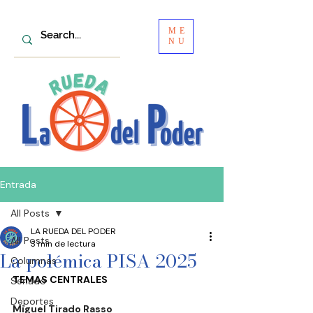
ME
NU
Entrada
All Posts
LA RUEDA DEL PODER
All Posts
3 min de lectura
La polémica PISA 2025
Columnas
TEMAS CENTRALES
Senado
Deportes
Miguel Tirado Rasso 