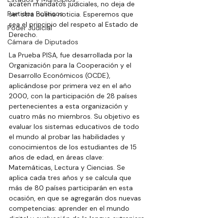
acaten mandatos judiciales, no deja de 
Partidos Políticos
ser otra buena noticia. Esperemos que 
sea el principio del respeto al Estado de 
Poder Judicial
Derecho.
Cámara de Diputados
La Prueba PISA, fue desarrollada por la 
Organización para la Cooperación y el 
Desarrollo Económicos (OCDE), 
aplicándose por primera vez en el año 
2000, con la participación de 28 países 
pertenecientes a esta organización y 
cuatro más no miembros. Su objetivo es 
evaluar los sistemas educativos de todo 
el mundo al probar las habilidades y 
conocimientos de los estudiantes de 15 
años de edad, en áreas clave: 
Matemáticas, Lectura y Ciencias. Se 
aplica cada tres años y se calcula que 
más de 80 países participarán en esta 
ocasión, en que se agregarán dos nuevas 
competencias: aprender en el mundo 