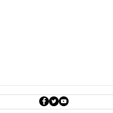
la.rueda.del.podermx@gmail.com
Morena, el cáncer de México