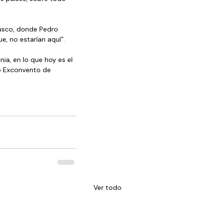
usco, donde Pedro 
e, no estarían aquí”. 
ia, en lo que hoy es el 
co Exconvento de 
Ver todo