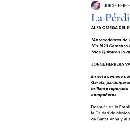
JORGE HERRE
Congreso Cdmx
P
La Pérd
ALFA OMEGA DEL 
Seguridad Pública
*Antecedentes de C
*En 1823 Comenzó l
*Nos Quitaron lo q
Estados y Municipios
JORGE HERRERA V
En esta semana com
García, participaro
brillante reportero
compañeros.   
Después de la Batal
la Ciudad de México,
de Santa Anna y al 