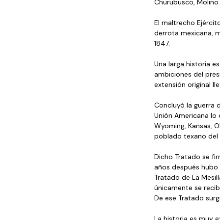
Churubusco, Molino 
El maltrecho Ejércit
derrota mexicana, m
1847.
Una larga historia e
ambiciones del presi
extensión original l
Concluyó la guerra 
Unión Americana lo 
Wyoming, Kansas, Ok
poblado texano del
Dicho Tratado se fir
años después hubo m
Tratado de La Mesill
únicamente se recibi
De ese Tratado surg
La historia es muy 