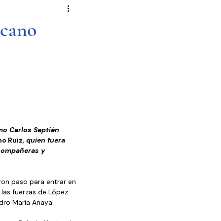
Novela Política
Cultura
icano
Reportajes
Crónica
de Diputados
o Carlos Septién 
o Ruiz
, quien fuera 
 compañeras y 
ron paso para entrar en 
 las fuerzas de López 
dro María Anaya.