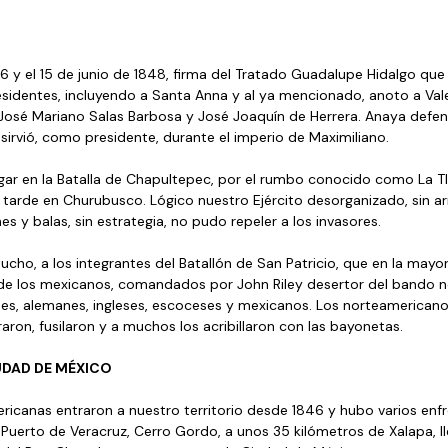
 y el 15 de junio de 1848, firma del Tratado Guadalupe Hidalgo que p
esidentes, incluyendo a Santa Anna y al ya mencionado, anoto a Val
José Mariano Salas Barbosa y José Joaquín de Herrera. Anaya defen
irvió, como presidente, durante el imperio de Maximiliano.  
ar en la Batalla de Chapultepec, por el rumbo conocido como La T
tarde en Churubusco. Lógico nuestro Ejército desorganizado, sin ar
s y balas, sin estrategia, no pudo repeler a los invasores.
ucho, a los integrantes del Batallón de San Patricio, que en la mayo
 de los mexicanos, comandados por John Riley desertor del bando n
ses, alemanes, ingleses, escoceses y mexicanos. Los norteamericano
raron, fusilaron y a muchos los acribillaron con las bayonetas.
UDAD DE MÉXICO
ricanas entraron a nuestro territorio desde 1846 y hubo varios enf
l Puerto de Veracruz, Cerro Gordo, a unos 35 kilómetros de Xalapa, ll