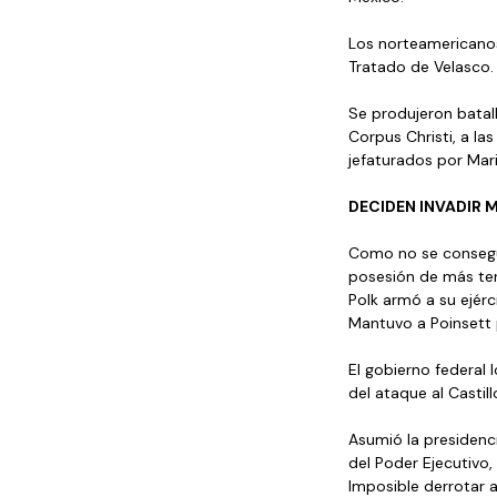
Los norteamericanos
Tratado de Velasco.
Se produjeron batall
Corpus Christi, a la
jefaturados por Mar
DECIDEN INVADIR 
Como no se conseguía
posesión de más ter
Polk armó a su ejérci
Mantuvo a Poinsett 
El gobierno federal 
del ataque al Castil
Asumió la presidenc
del Poder Ejecutivo,
Imposible derrotar a