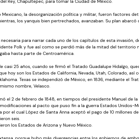
del Rey, Chapultepec, para tomar la Ciudad de México. 
o Mexicano, la desorganización política y militar, fueron factores de
ientras, los yanquis bien pertrechados, avanzaban. Su plan abarcó 
s necesaria para narrar cada uno de los capítulos de esta invasión, d
dente Polk y fue así como se perdió más de la mitad del territorio
legaba hasta parte de Centroamérica.
de casi 25 años, cuando se firmó el Tratado Guadalupe Hidalgo, qu
que hoy son los Estados de California, Nevada, Utah, Colorado, así 
lahoma. Texas se independizó de México, en 1836, mediante el Trata
 mismo nombre, Velasco. 
mó el 2 de febrero de 1848, en tiempos del presidente Manuel de la
odificaciones al pacto que puso fin a la guerra Estados Unidos-Mé
a por el cual López de Santa Anna aceptó el pago de 10 millones de 
eron seis.
ieron los Estados de Arizona y Nuevo México.
extensa, porque hubo más divergencias entre los gobiernos de ambo