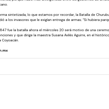
cano.
ma sintetizada, lo que estamos por recordar, la Batalla de Churub
ó a los invasores que le exigían entrega de armas; “Si hubiera parqu
847 fue la batalla ahora el miércoles 20 será motivo de una ceremon
nciones y que dirige la maestra Susana Avilés Aguirre, en el históri
a Coyoacán.
m.mx