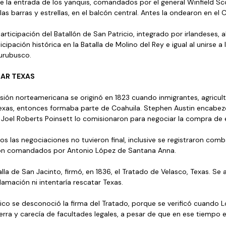
de la entrada de los yanquis, comandados por el general Winfield Sco
las barras y estrellas, en el balcón central. Antes la ondearon en el 
rticipación del Batallón de San Patricio, integrado por irlandeses, a
ipación histórica en la Batalla de Molino del Rey e igual al unirse a
urubusco.
AR TEXAS
vasión norteamericana se originó en 1823 cuando inmigrantes, agricul
exas, entonces formaba parte de Coahuila. Stephen Austin encabez
Joel Roberts Poinsett lo comisionaron para negociar la compra de es
os las negociaciones no tuvieron final, inclusive se registraron comb
on comandados por Antonio López de Santana Anna. 
lla de San Jacinto, firmó, en 1836, el Tratado de Velasco, Texas. Se
lamación ni intentaría rescatar Texas.
ico se desconoció la firma del Tratado, porque se verificó cuando 
erra y carecía de facultades legales, a pesar de que en ese tiempo e