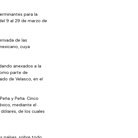
terminantes para la 
del 9 al 29 de marzo de 
erivada de las 
 mexicano, cuya 
edando anexados a la 
como parte de 
do de Velasco, en el 
 Peña y Peña. Cinco 
xico, mediante el 
dólares, de los cuales 
s países, sobre todo 