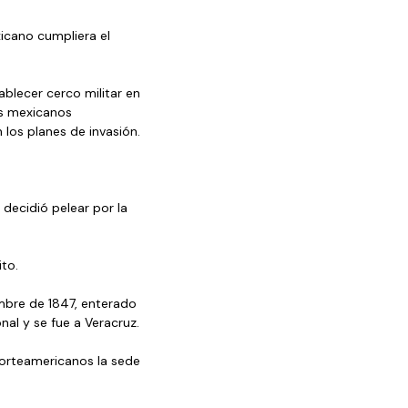
icano cumpliera el 
blecer cerco militar en 
es mexicanos 
los planes de invasión. 
decidió pelear por la 
to.
mbre de 1847, enterado 
nal y se fue a Veracruz. 
norteamericanos la sede 