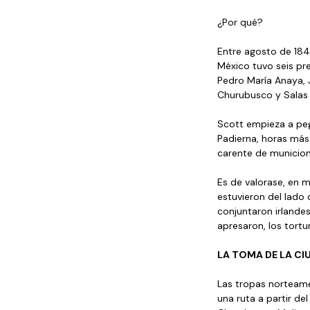
¿Por qué? 
Entre agosto de 1846
México tuvo seis pr
Pedro María Anaya, 
Churubusco y Salas s
Scott empieza a peg
Padierna, horas más 
carente de municione
Es de valorase, en m
estuvieron del lado
conjuntaron irlande
apresaron, los tortu
LA TOMA DE LA CI
Las tropas norteame
una ruta a partir de