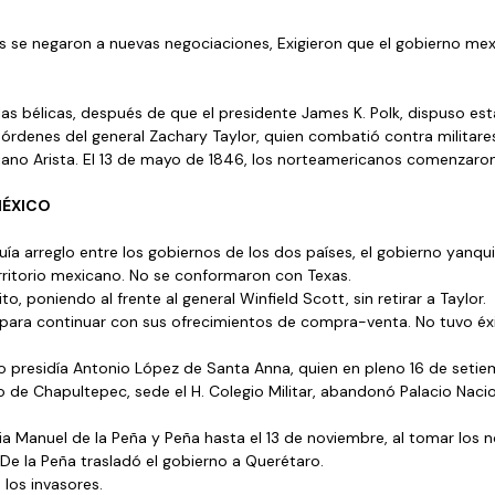
 se negaron a nuevas negociaciones, Exigieron que el gobierno mex
 
as bélicas, después de que el presidente James K. Polk, dispuso esta
s órdenes del general Zachary Taylor, quien combatió contra militar
iano Arista. El 13 de mayo de 1846, los norteamericanos comenzaron 
MÉXICO
 arreglo entre los gobiernos de los dos países, el gobierno yanqui 
ritorio mexicano. No se conformaron con Texas. 
to, poniendo al frente al general Winfield Scott, sin retirar a Taylor. 
para continuar con sus ofrecimientos de compra-venta. No tuvo éxi
lo presidía Antonio López de Santa Anna, quien en pleno 16 de setie
lo de Chapultepec, sede el H. Colegio Militar, abandonó Palacio Nacio
ia Manuel de la Peña y Peña hasta el 13 de noviembre, al tomar los 
 De la Peña trasladó el gobierno a Querétaro.
 los invasores.