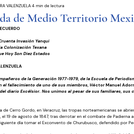
RA VALENZUELA
4 min de lectura
residencia
Entrevistas
Notas Informativas
ida de Medio Territorio Mex
RECUERDO 
Ciudad de México
El Mundo
Jóvenes opinan
ruenta Invasión Yanqui 
a Colonización Texana 
ue Hoy Son Diez Estados  
Partidos Políticos
Poder Judicial
Cámara 
ALENZUELA
pañeros de la Generación 1977-1979, de la Escuela de Periodism
n el fallecimiento de uno de sus miembros, 
Héctor Manuel Adorn
 del diario Excélsior. Nos unimos al pesar de sus familiares, sus
la de Cerro Gordo, en Veracruz, las tropas norteamericanas se abrie
 el 19 de agosto de 1847, tras derrotar en el combate de Padierna a
siguiente día tomar el Exconvento de Churubusco, defendido por Pe