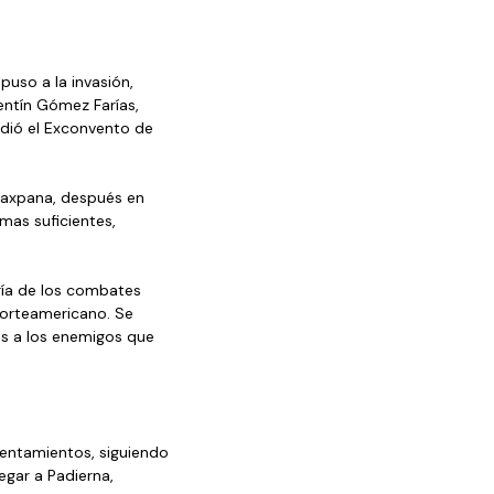
uso a la invasión, 
entín Gómez Farías, 
dió el Exconvento de 
laxpana, después en 
mas suficientes, 
ría de los combates 
orteamericano. Se 
s a los enemigos que 
rentamientos, siguiendo 
egar a Padierna, 