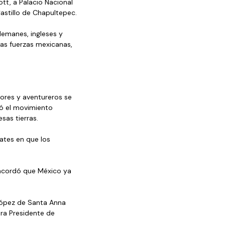
tt, a Palacio Nacional 
Castillo de Chapultepec.
lemanes, ingleses y 
 las fuerzas mexicanas, 
tores y aventureros se 
ó el movimiento 
as tierras. 
ates en que los 
 acordó que México ya 
López de Santa Anna 
ra Presidente de 