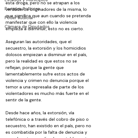
esta droga, pero no se atrapan a los 
Partidos Políticos
verdaderos originadores de la misma, lo 
que significa que aun cuando se pretenda 
Poder Judicial
manifestar que con ello la violencia 
Cámara de Diputados
empieza a disminuir, esto no es cierto.
Aseguran las autoridades, que el 
secuestro, la extorsión y los homicidios 
dolosos empiezan a disminuir en el país, 
pero la realidad es que estos no se 
reflejan, porque la gente que 
lamentablemente sufre estos actos de 
violencia y crimen no denuncia porque el 
temor a una represalia de parte de los 
violentadores es mucho más fuerte en el 
sentir de la gente.
Desde hace años, la extorsión, vía 
telefónica o a través del cobro de piso o 
secuestro, han existido en el país, pero no 
es combatida por la falta de denuncia y 