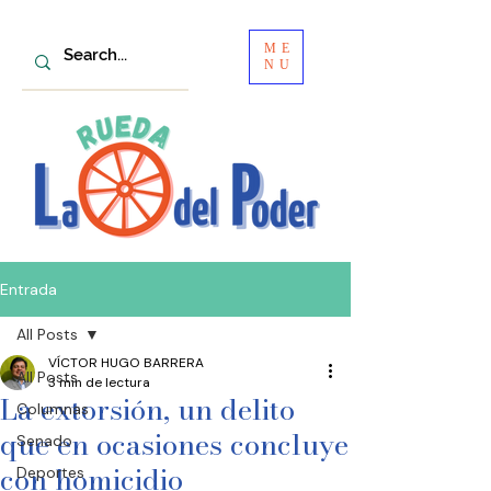
ME
NU
Entrada
All Posts
VÍCTOR HUGO BARRERA
All Posts
3 min de lectura
La extorsión, un delito
Columnas
que en ocasiones concluye
Senado
con homicidio
Deportes