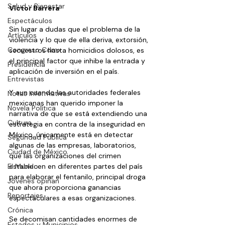
Salud y Bienestar
Víctor Barrera
Espectáculos
Sin lugar a dudas que el problema de la 
Artículos
violencia y lo que de ella deriva, extorsión, 
Congreso Cdmx
secuestros hasta homicidios dolosos, es 
el principal factor que inhibe la entrada y 
Presidencia
aplicación de inversión en el país.
Entrevistas
Y aun cuando las autoridades federales 
Notas Informativas
mexicanas han querido imponer la 
Novela Política
narrativa de que se está extendiendo una 
Cultura
estrategia en contra de la inseguridad en 
México, únicamente está en detectar 
Seguridad Pública
algunas de las empresas, laboratorios, 
Ciudad de México
que las organizaciones del crimen 
El Mundo
establecen en diferentes partes del país 
para elaborar el fentanilo, principal droga 
Jóvenes opinan
que ahora proporciona ganancias 
Reportajes
espectaculares a esas organizaciones.
Crónica
Se decomisan cantidades enormes de 
Estados y Municipios