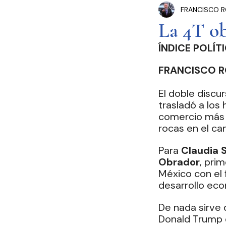
FRANCISCO R
Congreso Cdmx
P
La 4T ob
ÍNDICE POLÍT
Seguridad Pública
FRANCISCO R
Estados y Municipios
El doble discu
trasladó a los 
comercio más 
rocas en el ca
Para 
Claudia 
Obrador
, pri
México con el 
desarrollo eco
De nada sirve 
Donald Trump di