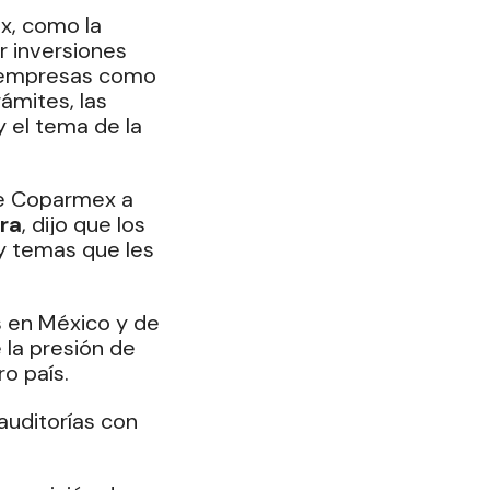
x, como la 
r inversiones 
s empresas como 
ámites, las 
y el tema de la 
de Coparmex a 
ra
, dijo que los 
y temas que les 
s en México y de 
la presión de 
o país. 
auditorías con 