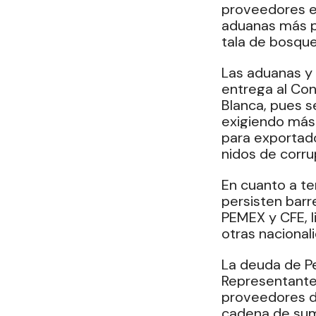
proveedores e
aduanas más pu
tala de bosque
Las aduanas y 
entrega al Con
Blanca, pues se
exigiendo más 
para exportado
nidos de corru
En cuanto a te
persisten barr
PEMEX y CFE, l
otras nacional
La deuda de Pe
Representante
proveedores de
cadena de sumi