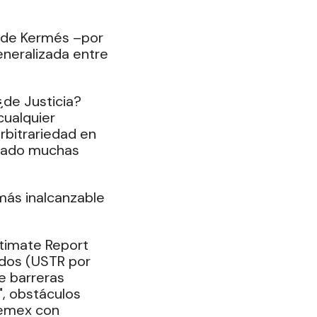
l de Kermés –por 
neralizada entre 
¿de Justicia? 
cualquier 
rbitrariedad en 
idado muchas 
más inalcanzable 
timate Report 
dos (USTR por 
e barreras 
, obstáculos 
emex con 