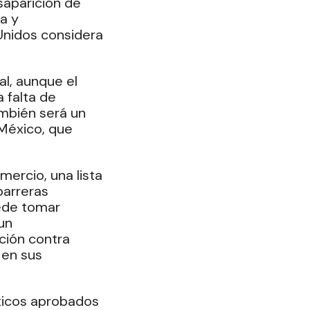
saparición de 
a y 
Unidos considera 
l, aunque el 
 falta de 
ambién será un 
México, que 
ercio, una lista 
arreras 
uede tomar 
un 
ción contra 
 en sus 
ticos aprobados 