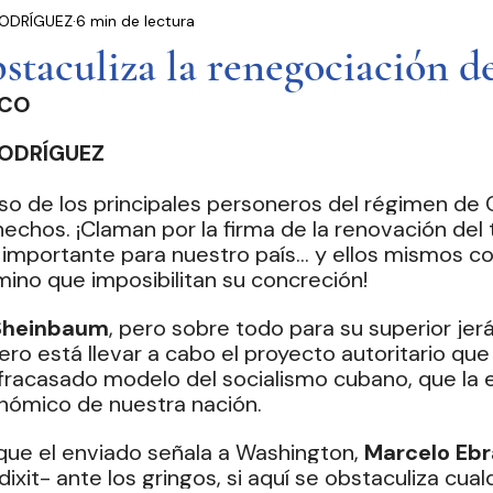
ODRÍGUEZ
6 min de lectura
residencia
Entrevistas
Notas Informativas
staculiza la renegociación 
ICO
Ciudad de México
El Mundo
Jóvenes opinan
ODRÍGUEZ
Partidos Políticos
Poder Judicial
Cámara 
rso de los principales personeros del régimen de 
hechos. ¡Claman por la firma de la renovación del 
importante para nuestro país… y ellos mismos co
mino que imposibilitan su concreción!
Sheinbaum
, pero sobre todo para su superior jer
mero está llevar a cabo el proyecto autoritario qu
fracasado modelo del socialismo cubano, que la es
nómico de nuestra nación.
que el enviado señala a Washington, 
Marcelo Ebr
xit- ante los gringos, si aquí se obstaculiza cualq