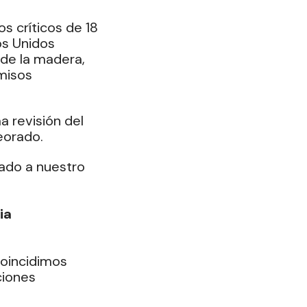
s críticos de 18 
s Unidos 
 de la madera, 
misos 
 revisión del 
eorado.
ado a nuestro 
ia
oincidimos 
ciones 