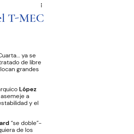
Novela Política
Cultura
del T-MEC
Reportajes
Crónica
de Diputados
Cuarta… ya se 
tratado de libre 
locan grandes 
árquico 
López 
e asemeje a 
tabilidad y el 
ard
 “se doble”-
uiera de los 