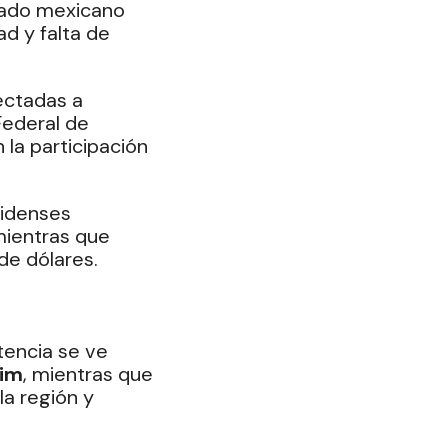
cado mexicano 
d y falta de 
ectadas a 
ederal de 
la participación 
idenses 
mientras que 
de dólares.
encia se ve 
lim
, mientras que 
a región y 