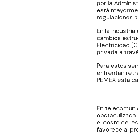
por la Admini
está mayorment
regulaciones 
En la industri
cambios estruc
Electricidad (
privada a trav
Para estos ser
enfrentan retr
PEMEX está car
En telecomunic
obstaculizada 
el costo del es
favorece al p