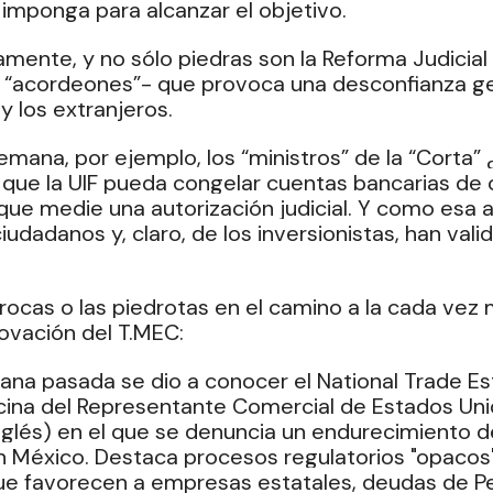
imponga para alcanzar el objetivo.
amente, y no sólo piedras son la Reforma Judicia
y “acordeones”- que provoca una desconfianza ge
y los extranjeros.
mana, por ejemplo, los “ministros” de la “Corta” 
o que la UIF pueda congelar cuentas bancarias de 
que medie una autorización judicial. Y como esa a
iudadanos y, claro, de los inversionistas, han val
 rocas o las piedrotas en el camino a la cada vez 
novación del T.MEC:
na pasada se dio a conocer el National Trade Es
cina del Representante Comercial de Estados Uni
inglés) en el que se denuncia un endurecimiento d
 México. Destaca procesos regulatorios "opacos"
ue favorecen a empresas estatales, deudas de P