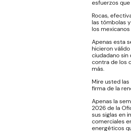
esfuerzos que 
Rocas, efectiv
las tómbolas 
los mexicanos 
Apenas esta se
hicieron válid
ciudadano sin 
contra de los c
más.
Mire usted las
firma de la re
Apenas la sema
2026 de la Ofi
sus siglas en 
comerciales en
energéticos q