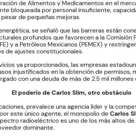
stración de Alimentos y Medicamentos en el mer
e bloqueada por personal insuficiente, capacida
a pesar de pequeñas mejoras.
a energética, se señaló que las barreras están con
turales profundos que favorecen a la Comisión F
CFE) y a Petróleos Mexicanos (PEMEX) y restringen 
és de ajustes constitucionales.
vicios ya proporcionados, las empresas estadoun
asos injustificados en la obtención de permisos, 
gado con una deuda de más de 2.5 mil millones 
El poderío de Carlos Slim, otro obstáculo
aciones, prevalece una agencia líder y la compet
por este único agente, el monopolio de 
Carlos S
pectro radioeléctrico es uno de los más altos de l
roveedor dominante.