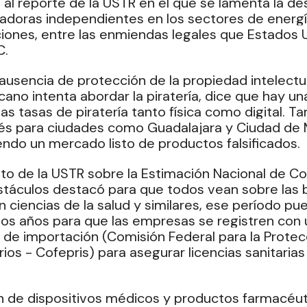
al reporte de la USTR en el que se lamenta la de
adoras independientes en los sectores de energí
ones, entre las enmiendas legales que Estados 
C.
 ausencia de protección de la propiedad intelectua
ano intenta abordar la piratería, dice que hay una
tas tasas de piratería tanto física como digital. T
rés para ciudades como Guadalajara y Ciudad de 
ndo un mercado listo de productos falsificados.
o de la USTR sobre la Estimación Nacional de Com
táculos destacó para que todos vean sobre las b
n ciencias de la salud y similares, ese período p
os años para que las empresas se registren con 
e importación (Comisión Federal para la Protec
ios - Cofepris) para asegurar licencias sanitarias
n de dispositivos médicos y productos farmacéu