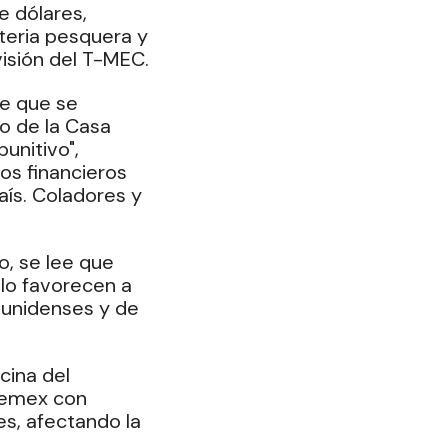
 dólares, 
teria pesquera y 
visión del T-MEC.
e que se 
o de la Casa 
unitivo", 
s financieros 
ís. Coladores y 
o, se lee que 
lo favorecen a 
ounidenses y de 
ina del 
Pemex con 
s, afectando la 