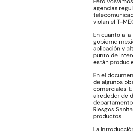
Pero volvamos 
agencias regul
telecomunicaci
violan el T-ME
En cuanto a la
gobierno mexic
aplicación y al
punto de inte
están producie
En el document
de algunos obs
comerciales. E
alrededor de d
departamento d
Riesgos Sanitar
productos.
La introducció