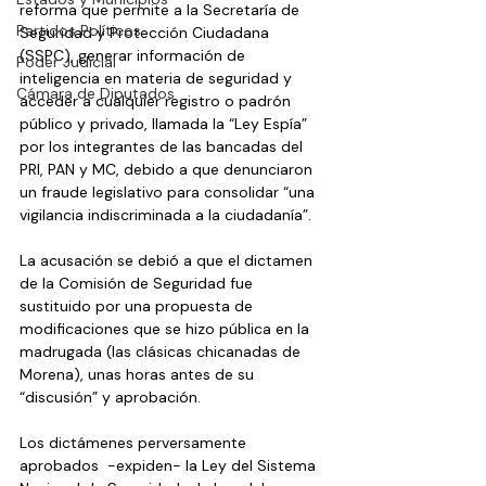
reforma que permite a la Secretaría de 
Partidos Políticos
Seguridad y Protección Ciudadana 
(SSPC), generar información de 
Poder Judicial
inteligencia en materia de seguridad y 
Cámara de Diputados
acceder a cualquier registro o padrón 
público y privado, llamada la “Ley Espía” 
por los integrantes de las bancadas del 
PRI, PAN y MC, debido a que denunciaron 
un fraude legislativo para consolidar “una 
vigilancia indiscriminada a la ciudadanía”.
La acusación se debió a que el dictamen 
de la Comisión de Seguridad fue 
sustituido por una propuesta de 
modificaciones que se hizo pública en la 
madrugada (las clásicas chicanadas de 
Morena), unas horas antes de su 
“discusión” y aprobación.
Los dictámenes perversamente 
aprobados  -expiden- la Ley del Sistema 