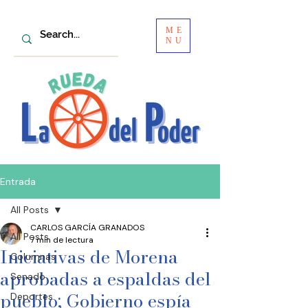
ME
NU
Entrada
All Posts
CARLOS GARCÍA GRANADOS
All Posts
7 min de lectura
Iniciativas de Morena
Columnas
aprobadas a espaldas del
Senado
pueblo; Gobierno espía
Deportes