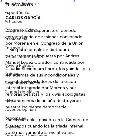
Salud y Bienestar
EL SOCAVÓN
Espectáculos
CARLOS GARCÍA
Artículos
Congreso Cdmx
 Como era de esperarse, el periodo 
extraordinario de sesiones convocado 
Presidencia
por Morena en el Congreso de la Unión, 
Entrevistas
sirvió para completar dictadura 
perversamente impuesta por Andrés 
Notas Informativas
Manuel López Obrador, continuada por 
Novela Política
Claudia Sheinbaum Pardo, los guindas y la 
Cultura
4t, además de sus incondicionales y 
sometidos legisladores de la triada 
Seguridad Pública
infernal integrada por Morena y sus 
Ciudad de México
rémoras petistas y los kiwis ecologistas 
El Mundo
que en menos de un año destruyeron 
nuestra incipiente democracia.
Jóvenes opinan
Reportajes
Fue el miércoles pasado en la Cámara de 
Diputados cuando los la triada infernal 
Crónica
votó masivamente la iniciativa una 
Estados y Municipios