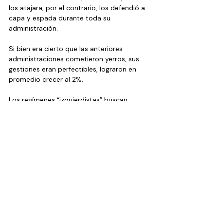
los atajara, por el contrario, los defendió a 
capa y espada durante toda su 
administración.
Si bien era cierto que las anteriores 
administraciones cometieron yerros, sus 
gestiones eran perfectibles, lograron en 
promedio crecer al 2%. 
Los regímenes “izquierdistas” buscan 
postrarse en el poder durante décadas 
sin ningún propósito positivo, ya no les 
interesa un crecimiento del 5% anual, sino 
“buscan” absurdamente la felicidad de los 
mexicanos mediante dádivas, Así no se 
logrará nada efectivo, es por ello que 
Claudia Sheinbaum Pardo tiene que darle 
un viraje de 360 grados a la política 
bananera de López Obrador, sabemos 
que tiene un gabinete lleno de amloistas, 
a los que tendrá que sacudirse 