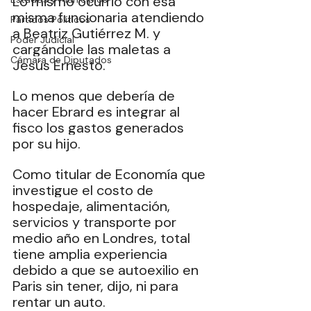
Lo mismo ocurrió con esa 
misma funcionaria atendiendo 
Partidos Políticos
a Beatriz Gutiérrez M. y 
Poder Judicial
cargándole las maletas a 
Cámara de Diputados
Jesús Ernesto. 
Lo menos que debería de 
hacer Ebrard es integrar al 
fisco los gastos generados 
por su hijo. 
Como titular de Economía que 
investigue el costo de 
hospedaje, alimentación, 
servicios y transporte por 
medio año en Londres, total 
tiene amplia experiencia 
debido a que se autoexilio en 
Paris sin tener, dijo, ni para 
rentar un auto. 