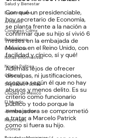
Salud y Bienestar
Con qué un presidenciable, 
Espectáculos
hoy secretario de Economía, 
Artículos
se planta frente a la nación a 
Congreso Cdmx
confirmar que su hijo sí vivió 6 
Presidencia
meses en la embajada de 
México en el Reino Unido, con 
Entrevistas
facilidad y cínico, sí y qué! 
Notas Informativas
Novela Política
Además lejos de ofrecer 
disculpas, ni justificaciones, 
Cultura
asegura según él que no hay 
Seguridad Pública
abusos y menos delito. Es su 
Ciudad de México
criterio como funcionario 
El Mundo
público y todo porque la 
embajadora se comprometió 
Jóvenes opinan
a tratar a Marcelo Patrick 
Reportajes
como si fuera su hijo. 
Crónica
Estados y Municipios