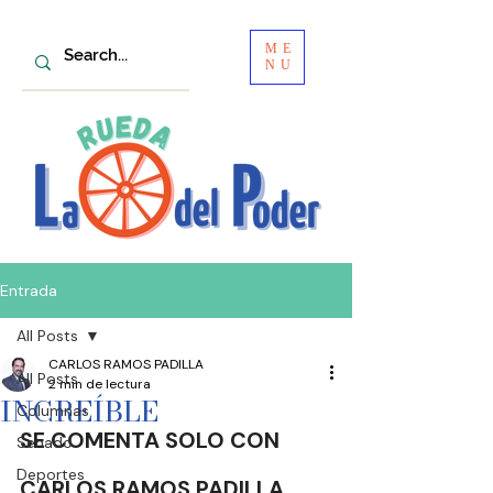
ME
NU
Entrada
All Posts
CARLOS RAMOS PADILLA
All Posts
2 min de lectura
INCREÍBLE
Columnas
SE COMENTA SOLO CON
Senado
Deportes
CARLOS RAMOS PADILLA