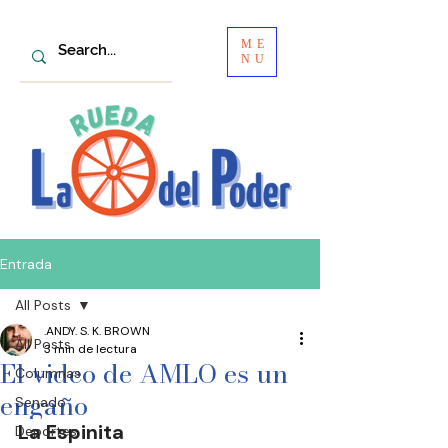
ME
NU
Entrada
All Posts
.ANDY. S. K. BROWN
All Posts
3 min de lectura
El video de AMLO es un
Columnas
engaño
Senado
La Espinita
Deportes