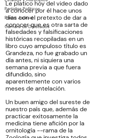
Le platico hoy del video dado 
Partidos Políticos
a conocer por él hace unos 
días con el pretexto de dar a 
Poder Judicial
conocer que es otra sarta de 
Cámara de Diputados
falsedades y falsificaciones 
históricas recopiladas en un 
libro cuyo ampuloso título es 
Grandeza, no fue grabado un 
día antes, ni siquiera una 
semana previa a que fuera 
difundido, sino 
aparentemente con varios 
meses de antelación.
Un buen amigo del sureste de 
nuestro país que, además de 
practicar exitosamente la 
medicina tiene afición por la 
ornitología --rama de la 
Zoología que investiga todos 