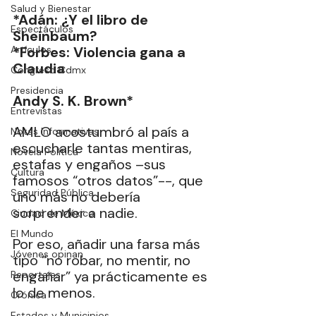
Salud y Bienestar
*Adán: ¿Y el libro de 
Espectáculos
Sheinbaum? 
Artículos
*Forbes: Violencia gana a 
Claudia
Congreso Cdmx
Presidencia
Andy S. K. Brown*  
Entrevistas
AMLO acostumbró al país a 
Notas Informativas
escucharle tantas mentiras, 
Novela Política
estafas y engaños –sus 
Cultura
famosos “otros datos”--, que 
Seguridad Pública
uno más no debería 
sorprender a nadie.
Ciudad de México
El Mundo
Por eso, añadir una farsa más 
Jóvenes opinan
tipo “no robar, no mentir, no 
engañar” ya prácticamente es 
Reportajes
lo de menos.
Crónica
Estados y Municipios