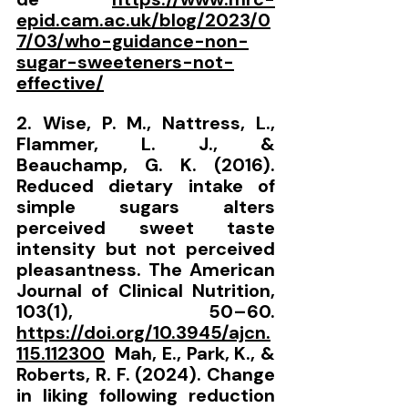
epid.cam.ac.uk/blog/2023/0
7/03/who-guidance-non-
sugar-sweeteners-not-
effective/
2. Wise, P. M., Nattress, L., 
Flammer, L. J., & 
Beauchamp, G. K. (2016). 
Reduced dietary intake of 
simple sugars alters 
perceived sweet taste 
intensity but not perceived 
pleasantness. The American 
Journal of Clinical Nutrition, 
103(1), 50–60. 
https://doi.org/10.3945/ajcn.
115.112300
  Mah, E., Park, K., & 
Roberts, R. F. (2024). Change 
in liking following reduction 