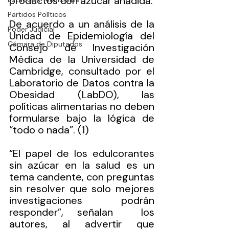
productos con azúcar añadida.
Partidos Políticos
De acuerdo a un análisis de la 
Poder Judicial
Unidad de Epidemiología del 
Cámara de Diputados
Consejo de Investigación 
Médica de la Universidad de 
Cambridge, consultado por el 
Laboratorio de Datos contra la 
Obesidad (LabDO), las 
políticas alimentarias no deben 
formularse bajo la lógica de 
“todo o nada”. (1)
“El papel de los edulcorantes 
sin azúcar en la salud es un 
tema candente, con preguntas 
sin resolver que solo mejores 
investigaciones podrán 
responder”, señalan  los 
autores, al advertir que 