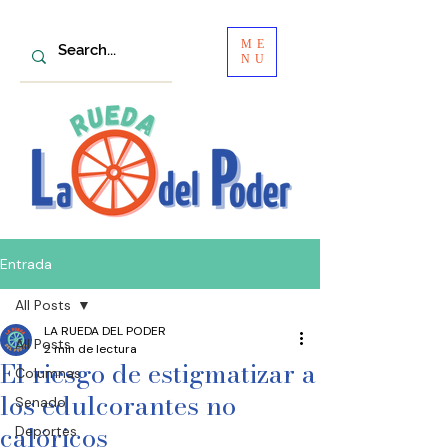
ME
NU
Entrada
All Posts
LA RUEDA DEL PODER
All Posts
2 min de lectura
El riesgo de estigmatizar a
Columnas
los edulcorantes no
Senado
calóricos
Deportes