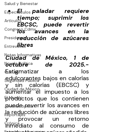
Salud y Bienestar
El paladar requiere 
Espectáculos
tiempo; suprimir los 
Artículos
EBCSC, puede revertir 
Congreso Cdmx
los avances en la 
reducción de azúcares 
Presidencia
libres
Entrevistas
Notas Informativas
Ciudad de México, 1 de 
Novela Política
octubre de 2025.
-
Estigmatizar a los 
Cultura
edulcorantes bajos en calorías 
Seguridad Pública
y sin calorías (EBCSC) y 
Ciudad de México
aumentar el impuesto a los 
productos que los contienen 
El Mundo
puede revertir los avances en 
Jóvenes opinan
la reducción de azúcares libres 
Reportajes
y provocar un retorno 
Crónica
inmediato al consumo de 
Estados y Municipios