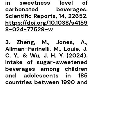
in sweetness level of 
carbonated beverages. 
Scientific Reports, 14, 22652. 
https://doi.org/10.1038/s4159
8-024-77529-w
3. Zheng, M., Jones, A., 
Allman-Farinelli, M., Louie, J. 
C. Y., & Wu, J. H. Y. (2024). 
Intake of sugar-sweetened 
beverages among children 
and adolescents in 185 
countries between 1990 and 
2018: A systematic analysis. 
The BMJ, 386, e079234. 
https://doi.org/10.1136/bmj-
2024-079234
  Trends in 
Sugar From Packaged Foods 
and Beverages Purchased by 
US Households Between 