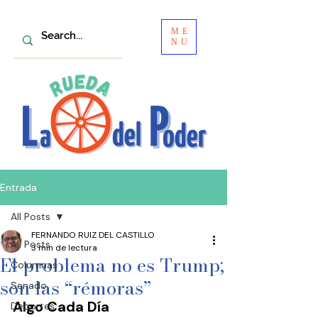
ME
NU
Entrada
All Posts
FERNANDO RUIZ DEL CASTILLO
All Posts
3 min de lectura
El problema no es Trump;
Columnas
son las “rémoras”
Senado
Algo Cada Día
Deportes