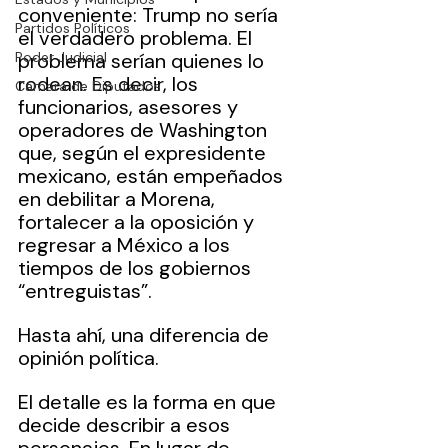
conveniente: Trump no sería 
Partidos Políticos
el verdadero problema. El 
Poder Judicial
problema serían quienes lo 
rodean. Es decir, los 
Cámara de Diputados
funcionarios, asesores y 
operadores de Washington 
que, según el expresidente 
mexicano, están empeñados 
en debilitar a Morena, 
fortalecer a la oposición y 
regresar a México a los 
tiempos de los gobiernos 
“entreguistas”.
Hasta ahí, una diferencia de 
opinión política.
El detalle es la forma en que 
decide describir a esos 