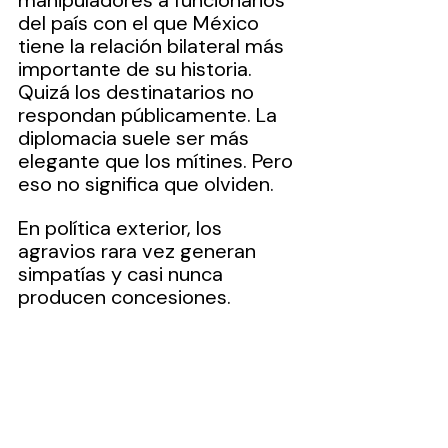
manipuladores a funcionarios 
del país con el que México 
tiene la relación bilateral más 
importante de su historia.
Quizá los destinatarios no 
respondan públicamente. La 
diplomacia suele ser más 
elegante que los mítines. Pero 
eso no significa que olviden.
En política exterior, los 
agravios rara vez generan 
simpatías y casi nunca 
producen concesiones.
La carta deja una conclusión 
inquietante: López Obrador 
quiso defender a Sheinbaum, 
pero terminó enviando un 
mensaje de confrontación a 