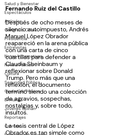
Salud y Bienestar
Fernando Ruiz del Castillo
Espectáculos
Artículos
Después de ocho meses de 
silencio autoimpuesto, Andrés 
Congreso Cdmx
Manuel López Obrador 
Presidencia
reapareció en la arena pública 
Entrevistas
con una carta de cinco 
cuartillas para defender a 
Notas Informativas
Claudia Sheinbaum y 
Novela Política
reflexionar sobre Donald 
Cultura
Trump. Pero más que una 
Seguridad Pública
reflexión, el documento 
terminó siendo una colección 
Ciudad de México
de agravios, sospechas, 
El Mundo
nostalgias y, sobre todo, 
Jóvenes opinan
insultos.
Reportajes
La tesis central de López 
Crónica
Obrador es tan simple como 
Estados y Municipios