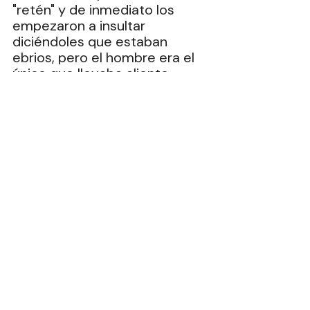
"retén" y de inmediato los 
empezaron a insultar 
diciéndoles que estaban 
ebrios, pero el hombre era el 
único que llevaba aliento 
alcohólico.
Los policías los detuvieron a la 
fuerza, los esposaron y los 
subieron a una 
patrulla.La
mujer fue arrastrada desde la 
entrada del lugar y golpeada a 
patadas por tres mujeres 
policías.
Después de eso le dijeron que 
para dejarla salir tenía que 
entregar 5 mil 500 pesos.
Al
 esposo "un médico" le hizo 