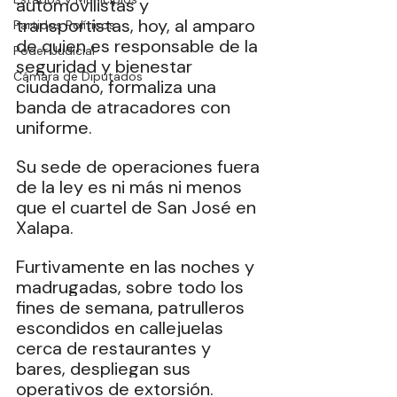
automovilistas y 
transportistas, hoy, al amparo 
Partidos Políticos
de quien es responsable de la 
Poder Judicial
seguridad y bienestar 
Cámara de Diputados
ciudadano, formaliza una 
banda de atracadores con 
uniforme.
Su
 sede de operaciones fuera 
de la ley es ni más ni menos 
que el cuartel de San José en 
Xalapa.
Furtivamente en las noches y 
madrugadas, sobre todo los 
fines de semana, patrulleros 
escondidos en callejuelas 
cerca de restaurantes y 
bares, despliegan sus 
operativos de extorsión.