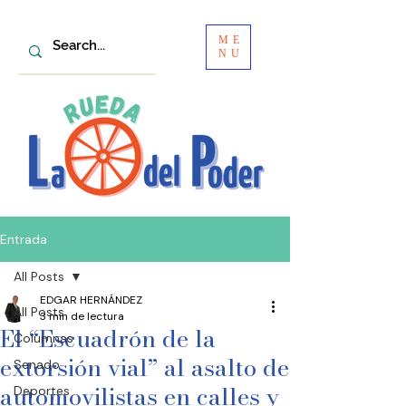
ME
NU
Entrada
All Posts
EDGAR HERNÁNDEZ
All Posts
3 min de lectura
El “Escuadrón de la
Columnas
extorsión vial” al asalto de
Senado
automovilistas en calles y
Deportes