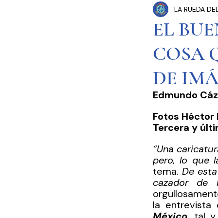
LA RUEDA DE
Congreso Cdmx
P
EL BUE
COSA 
Seguridad Pública
DE IMÁ
Estados y Municipios
Edmundo Cáza
Fotos Héctor
Tercera y últ
“Una caricatur
pero, lo que 
tema
. De esta
cazador de i
orgullosamente
la entrevista
México,
 tal y