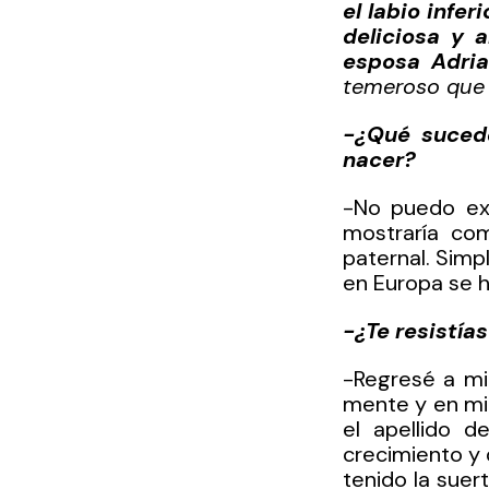
el labio infe
deliciosa y 
esposa Adria
temeroso que t
-¿Qué sucede
nacer?
-No puedo ex
mostraría com
paternal. Simp
en Europa se h
-¿Te resistía
-Regresé a mi
mente y en mi
el apellido 
crecimiento y d
tenido la suer