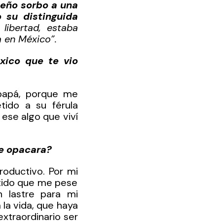
ueño sorbo a una 
 su distinguida 
libertad, estaba 
 en México”.
ico que te vio 
apá, porque me 
ido a su férula 
ese algo que viví 
te opacara?
oductivo. Por mi 
ido que me pese 
lastre para mi 
 la vida, que haya 
xtraordinario ser 