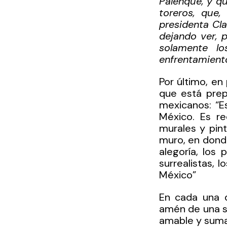
Palenque, y qu
toreros, que,
presidenta Cl
dejando ver, 
solamente lo
enfrentamiento
Por último, en 
que está prep
mexicanos: “E
México. Es re
murales y pin
muro, en donde
alegoría, los 
surrealistas, 
México”
En cada una d
amén de una so
amable y suma