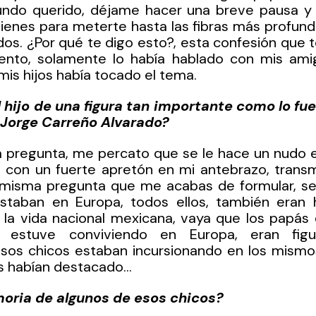
do querido, déjame hacer una breve pausa y 
tienes para meterte hasta las fibras más profund
dos. ¿Por qué te digo esto?, esta confesión que 
to, solamente lo había hablado con mis amig
mis hijos había tocado el tema.
 hijo de una figura tan importante como lo fue 
 Jorge Carreño Alvarado?
a pregunta, me percato que se le hace un nudo en
 con un fuerte apretón en mi antebrazo, transmi
 misma pregunta que me acabas de formular, se l
taban en Europa, todos ellos, también eran h
 la vida nacional mexicana, vaya que los papás 
 estuve conviviendo en Europa, eran figu
esos chicos estaban incursionando en los mismos
s habían destacado…
oria de algunos de esos chicos?