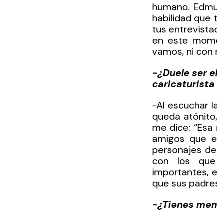
humano. Edmun
habilidad que 
tus entrevista
en este momen
vamos, ni con 
-¿Duele ser el
caricaturista
-Al escuchar l
queda atónito,
me dice: “Esa
amigos que es
personajes de
con los que
importantes, 
que sus padre
-¿Tienes mem