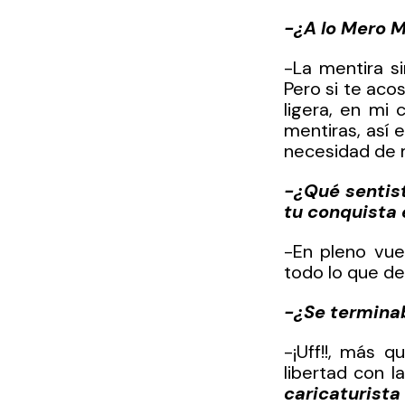
-¿A lo Mero M
-La mentira si
Pero si te aco
ligera, en mi
mentiras, así 
necesidad de m
-¿Qué sentis
tu conquista
-En pleno vue
todo lo que de
-¿Se termina
-¡Uff!!, más 
libertad con 
caricaturista