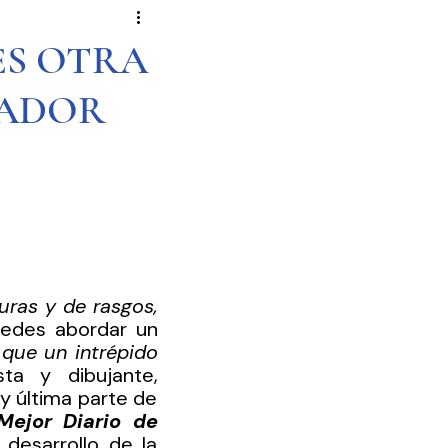
Novela Política
Cultura
ES OTRA
ZADOR
Reportajes
Crónica
de Diputados
ras y de rasgos, 
uedes abordar un 
que un intrépido 
ta y dibujante, 
 última parte de 
ejor Diario de 
desarrollo de la 