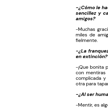
-¿Cómo le hac
sencillez y c
amigos?
-Muchas graci
miles de amig
fielmente.
-¿La franquez
en extinción?
-¡Que bonita 
con mentiras 
complicada y 
otra para tapa
-¿Al ser huma
-Mentir, es al