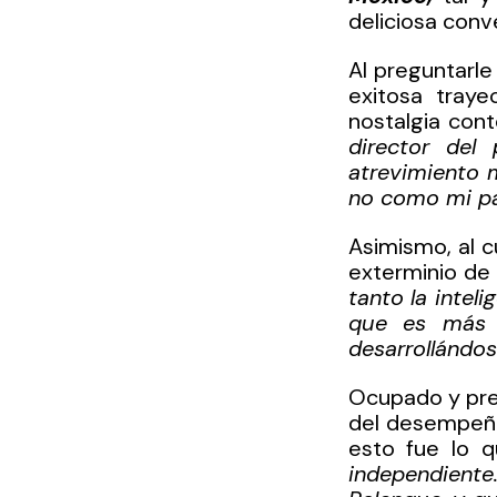
deliciosa conv
Al preguntarle
exitosa tray
nostalgia cont
director del
atrevimiento 
no como mi pa
Asimismo, al cu
exterminio de 
tanto la inteli
que es más d
desarrollándos
Ocupado y preo
del desempeño 
esto fue lo q
independiente