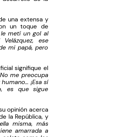
 de una extensa y 
Con un toque de 
le metí un gol al 
 Velázquez, ese 
e mi papá, pero 
cial signifique el 
“No me preocupa 
r humano… ¡Esa sí 
, es que sigue 
u opinión acerca 
 la República, y 
ella misma, más 
iene amarrada a 