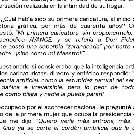
ersación realizada en la intimidad de su hogar.
 ¿Cuál había sido su primera caricatura, al inicio
ectoria gráfica, por más de cuarenta años? 
estó: 
“Mi primera caricatura, sin proponérmelo, 
 periódico AVANCE, y se refería a Don Fidel
me costó una soberbia “zarandeada” por parte d
dre… ¡sino como mi Maestro!!”
estionarle si consideraba que la inteligencia artifi
los caricaturistas, directo y enfático respondió: 
gencia artificial, como la estupidez natural del se
añina e irreversible, pero lo peor de todo
e como plaga y nadie la puede parar!!
cupado por el acontecer nacional, le pregunté s
de la primera mujer que ocupa la presidencia de
ue me dijo: 
“Quiero verla más entrona, más 
. Qué ya se corte el cordón umbilical que la t