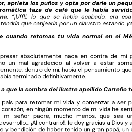
rior, aprieta los puños y opta por darle un peq
aromática taza de café que le había servido
na. 
“¡Uff!!, lo que se había acabado, era esa 
endría que canjearla por un claustro estando ya
 cuando retomas tu vida normal en el Méx
presar absolutamente nada en contra de mi p
o un mal agradecido al volver a estar somet
lemente, dentro de mí, había el pensamiento que 
abía terminado definitivamente.
s a que la sombra del ilustre apellido Carreño 
 país para retomar mi vida y comenzar a ser pr
 corazón, en ningún momento de mi vida he sent
de mi señor padre, mucho menos, que sea un 
esarrollo… ¡Al contrario!!, le doy gracias a Dios y a
te y bendición de haber tenido un gran papá, un e