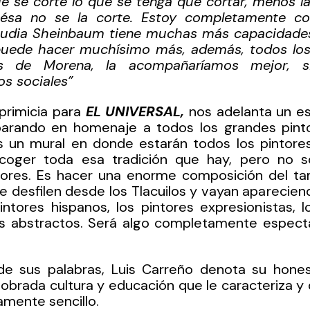
e se corte lo que se tenga que cortar, menos la
 ésa no se la corte. Estoy completamente co
audia Sheinbaum tiene muchas más capacidades 
puede hacer muchísimo más, además, todos los
s de Morena, la acompañaríamos mejor, sin
s sociales”
primicia para 
EL UNIVERSAL,
 nos adelanta un es
arando en homenaje a todos los grandes pintor
s un mural en donde estarán todos los pintores
coger toda esa tradición que hay, pero no s
tores. Es hacer una enorme composición del ta
 desfilen desde los Tlacuilos y vayan apareciend
pintores hispanos, los pintores expresionistas, lo
los abstractos. Será algo completamente especta
e sus palabras, Luis Carreño denota su honesti
brada cultura y educación que le caracteriza y d
mente sencillo.