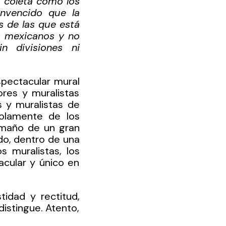
 coleta como los 
nvencido que la 
de las que está 
 mexicanos y no 
 divisiones ni 
pectacular mural 
es y muralistas 
 y muralistas de 
olamente de los 
maño de un gran 
o, dentro de una 
s muralistas, los 
cular y único en 
dad y rectitud, 
istingue. Atento, 