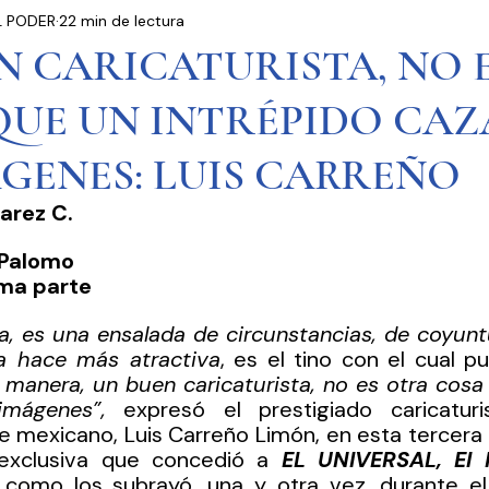
L PODER
22 min de lectura
residencia
Entrevistas
Notas Informativas
N CARICATURISTA, NO 
QUE UN INTRÉPIDO CA
Ciudad de México
El Mundo
Jóvenes opinan
GENES: LUIS CARREÑO
Partidos Políticos
Poder Judicial
Cámara 
rez C.
 Palomo
ima parte
a, es una ensalada de circunstancias, de coyuntu
la hace más atractiva
, es el tino con el cual p
 manera, un buen caricaturista, no es otra cosa 
mágenes”,
 expresó el prestigiado caricaturis
 mexicano, Luis Carreño Limón, en esta tercera y
 exclusiva que concedió a 
EL UNIVERSAL, El M
 como los subrayó, una y otra vez, durante el 