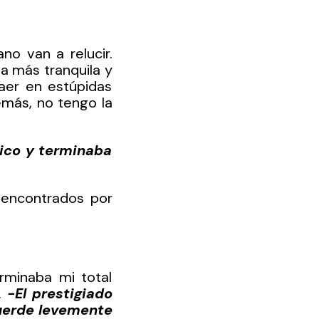
o van a relucir. 
a más tranquila y 
er en estúpidas 
emás, no tengo la 
ico y terminaba 
encontrados por 
rminaba mi total 
…
 -El prestigiado 
uerde levemente 