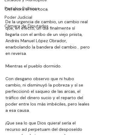
Partidos Políticos
Del ahora sí nos toca.
Poder Judicial
De
 la urgencia de cambio, un cambio real 
Cámara de Diputados
que, en efecto, un día finalmente sí 
llegaría con el arribo de un viejo priista, 
Andrés Manuel López Obrador, 
enarbolando la bandera del cambio… pero 
en reversa.
Mientras el pueblo dormido.
Con desgano observo que ni hubo 
cambio, ni disminuyó la pobreza y sí se 
perfeccionó el saqueo de las arcas, el 
tráfico del dinero sucio y el reparto del 
poder entre los más imbéciles, pero leales 
a esa causa.
¡Que sea lo que Dios quiera! sería el 
recurso ad perpetuam del desposeído 