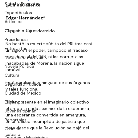
Salud y Bienestar
@LíneaCaliente
Espectáculos
Edgar Hernández*
Artículos
Congreso Cdmx
El pueblo sigue dormido.
Presidencia
No
 bastó la muerte súbita del PRI tras casi 
Entrevistas
un siglo en el poder, tampoco el fracaso 
presidencial del PAN, ni las corruptelas 
Notas Informativas
inacabadas de Morena, la nación sigue 
Novela Política
inmóvil.
Cultura
Está paralizada y ninguno de sus órganos 
Seguridad Pública
vitales funciona.
Ciudad de México
El Mundo
Sigue presente en el imaginario colectivo 
el arribo, a cada sexenio, de la esperanza, 
Jóvenes opinan
una esperanza convertida en amargura, 
Reportajes
en un deseo incumplido de justicia que 
data desde que la Revolución se bajó del 
Crónica
caballo.
Estados y Municipios