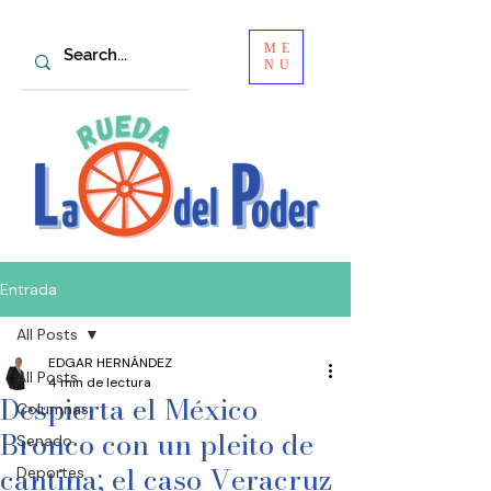
ME
NU
Entrada
All Posts
EDGAR HERNÁNDEZ
All Posts
4 min de lectura
Despierta el México
Columnas
Bronco con un pleito de
Senado
cantina; el caso Veracruz
Deportes