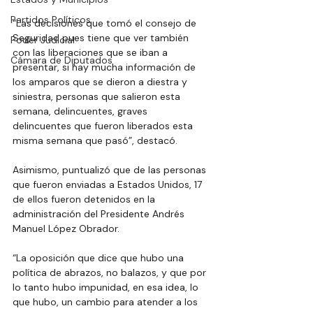
Partidos Políticos
“Las decisiones que tomó el consejo de 
Seguridad pues tiene que ver también 
Poder Judicial
con las liberaciones que se iban a 
Cámara de Diputados
presentar, si hay mucha información de 
los amparos que se dieron a diestra y 
siniestra, personas que salieron esta 
semana, delincuentes, graves 
delincuentes que fueron liberados esta 
misma semana que pasó”, destacó.
Asimismo, puntualizó que de las personas 
que fueron enviadas a Estados Unidos, 17 
de ellos fueron detenidos en la 
administración del Presidente Andrés 
Manuel López Obrador.
“La oposición que dice que hubo una 
política de abrazos, no balazos, y que por 
lo tanto hubo impunidad, en esa idea, lo 
que hubo, un cambio para atender a los 