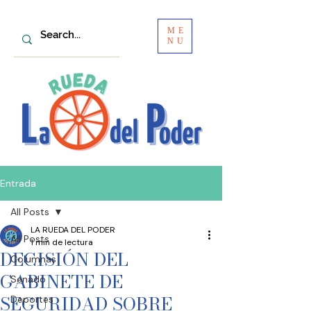
ME
NU
Entrada
All Posts
LA RUEDA DEL PODER
All Posts
1 min de lectura
DECISIÓN DEL
Columnas
GABINETE DE
Senado
SEGURIDAD SOBRE
Deportes