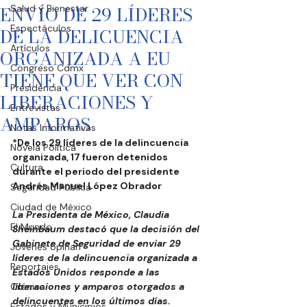
ENVÍO DE 29 LÍDERES
Salud y Bienestar
Espectáculos
DE LA DELICUENCIA
Artículos
ORGANIZADA A EU
Congreso Cdmx
TIENE QUE VER CON
Presidencia
LIBERACIONES Y
Entrevistas
AMPAROS
Notas Informativas
*De los 29 líderes de la delincuencia 
Novela Política
organizada, 17 fueron detenidos 
Cultura
durante el periodo del presidente 
Andrés Manuel López Obrador
Seguridad Pública
Ciudad de México
La Presidenta de México, Claudia 
El Mundo
Sheinbaum destacó que la decisión del 
Gabinete de Seguridad de enviar 29 
Jóvenes opinan
líderes de la delincuencia organizada a 
Reportajes
Estados Unidos responde a las 
Crónica
liberaciones y amparos otorgados a 
delincuentes en los últimos días.
Estados y Municipios