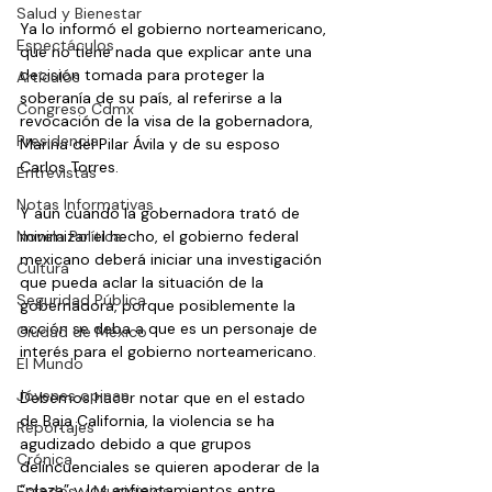
Salud y Bienestar
Ya lo informó el gobierno norteamericano, 
Espectáculos
que no tiene nada que explicar ante una 
decisión tomada para proteger la 
Artículos
soberanía de su país, al referirse a la 
Congreso Cdmx
revocación de la visa de la gobernadora, 
Presidencia
Marina del Pilar Ávila y de su esposo 
Carlos Torres.
Entrevistas
Notas Informativas
Y aún cuando la gobernadora trató de 
Novela Política
minimizar el hecho, el gobierno federal 
mexicano deberá iniciar una investigación 
Cultura
que pueda aclar la situación de la 
Seguridad Pública
gobernadora, porque posiblemente la 
acción se deba a que es un personaje de 
Ciudad de México
interés para el gobierno norteamericano.
El Mundo
Jóvenes opinan
Debemos hacer notar que en el estado 
de Baja California, la violencia se ha 
Reportajes
agudizado debido a que grupos 
Crónica
delincuenciales se quieren apoderar de la 
“plaza” y los enfrentamientos entre 
Estados y Municipios