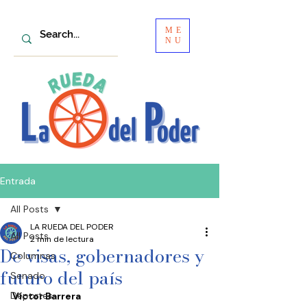
ME
NU
Entrada
All Posts
LA RUEDA DEL PODER
All Posts
2 min de lectura
De visas, gobernadores y
Columnas
futuro del país
Senado
Deportes
Víctor Barrera