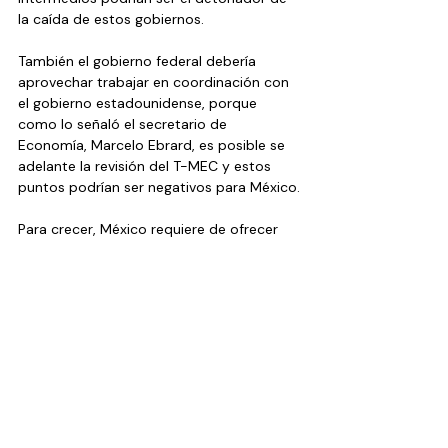
la caída de estos gobiernos.
También el gobierno federal debería 
aprovechar trabajar en coordinación con 
el gobierno estadounidense, porque 
como lo señaló el secretario de 
Economía, Marcelo Ebrard, es posible se 
adelante la revisión del T-MEC y estos 
puntos podrían ser negativos para México.
Para crecer, México requiere de ofrecer 
seguridad y certidumbre jurídicas y si esta 
no se aplica en el país, los resultados 
podrían ser negativos para nuestra 
economía nacional.
...
Artículos