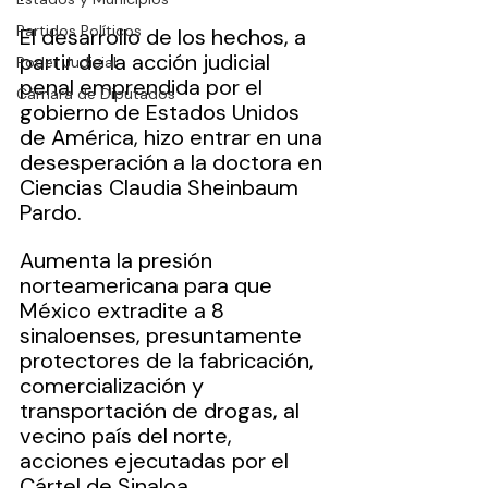
Partidos Políticos
El desarrollo de los hechos, a 
partir de la acción judicial 
Poder Judicial
penal emprendida por el 
Cámara de Diputados
gobierno de Estados Unidos 
de América, hizo entrar en una 
desesperación a la doctora en 
Ciencias Claudia Sheinbaum 
Pardo.
Aumenta la presión 
norteamericana para que 
México extradite a 8 
sinaloenses, presuntamente 
protectores de la fabricación, 
comercialización y 
transportación de drogas, al 
vecino país del norte, 
acciones ejecutadas por el 
Cártel de Sinaloa.