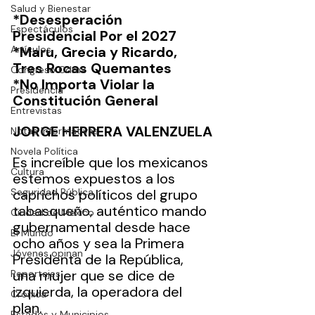
Salud y Bienestar
*Desesperación 
Espectáculos
Presidencial Por el 2027 
Artículos
*Maru, Grecia y Ricardo, 
Tres Rocas Quemantes 
Congreso Cdmx
*No Importa Violar la 
Presidencia
Constitución General 
Entrevistas
JORGE HERRERA VALENZUELA
Notas Informativas
Novela Política
Es increíble que los mexicanos 
Cultura
estemos expuestos a los 
Seguridad Pública
caprichos políticos del grupo 
tabasqueño, auténtico mando 
Ciudad de México
gubernamental desde hace 
El Mundo
ocho años y sea la Primera 
Jóvenes opinan
Presidenta de la República, 
una mujer que se dice de 
Reportajes
izquierda, la operadora del 
Crónica
plan.
Estados y Municipios