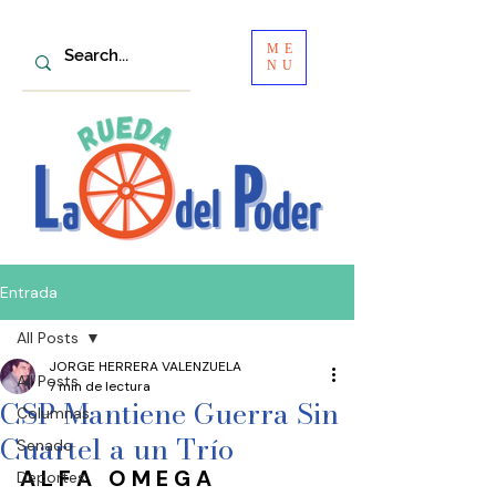
ME
NU
Entrada
All Posts
JORGE HERRERA VALENZUELA
All Posts
7 min de lectura
CSP Mantiene Guerra Sin
Columnas
Cuartel a un Trío
Senado
A L F A   O M E G A 
Deportes