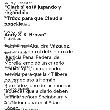
Salud y Bienestar
*Clark sí está jugando y 
Espectáculos
regándola 
Artículos
*Truco para que Claudia 
concilie
Congreso Cdmx
Presidencia
Andy S. K. Brown*
Entrevistas
Yaksi Kinari Alquicira Vázquez, 
Notas Informativas
jueza de control del Centro de 
Novela Política
Justicia Penal Federal de 
Cultura
Morelia, empleó un criterio 
Seguridad Pública
jurídico que, extrapolado, 
serviría para que la 4T libere 
Ciudad de México
de inmediato a Hernán 
El Mundo
Bermúdez, uno de las muchas 
Jóvenes opinan
jaquecas que a diario deben 
Reportajes
sufrir la señora Sheinbaum y 
“su” líder senatorial Adán 
Crónica
López.
Estados y Municipios