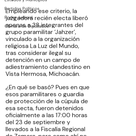
Partidos Políticos
Empleando ese criterio, la 
juzgadora recién electa liberó 
Poder Judicial
apenas a 38 integrantes del 
Cámara de Diputados
grupo paramilitar ‘Jahzer’, 
vinculado a la organización 
religiosa La Luz del Mundo, 
tras considerar ilegal su 
detención en un campo de 
adiestramiento clandestino en 
Vista Hermosa, Michoacán.
¿En qué se basó? Pues en que 
esos paramilitares o guardia 
de protección de la cúpula de 
esa secta, fueron detenidos 
oficialmente a las 17:00 horas 
del 23 de septiembre y 
llevados a la Fiscalía Regional 