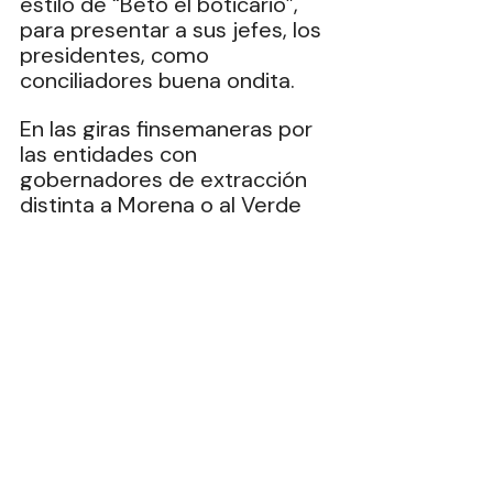
estilo de “Beto el boticario”, 
para presentar a sus jefes, los 
presidentes, como 
conciliadores buena ondita.
En las giras finsemaneras por 
las entidades con 
gobernadores de extracción 
distinta a Morena o al Verde 
los “acarreados” a los eventos 
son seleccionados de entre 
su claque, a quienes ni 
siquiera se necesita 
aleccionar para que rechiflen 
y muestren rechazo al 
mandatario estatal cuando s 
presentado en los 
presídiums… pero de cualquier 
forma los instruyen para que 
vitoreen al visitante y 