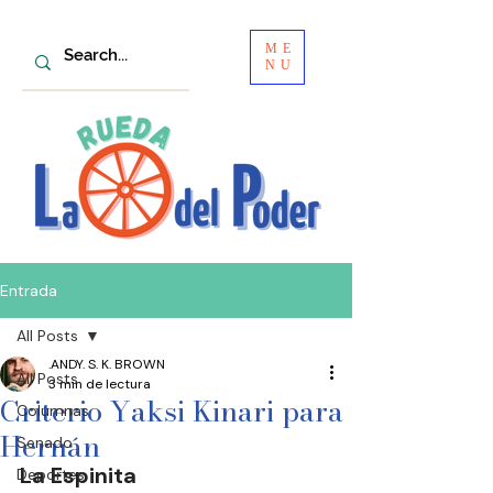
ME
NU
Entrada
All Posts
.ANDY. S. K. BROWN
All Posts
3 min de lectura
Criterio Yaksi Kinari para
Columnas
Hernán
Senado
La Espinita 
Deportes