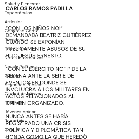
Salud y Bienestar
CARLOS RAMOS PADILLA
Espectáculos
Artículos
“CON LOS NIÑOS NO!” 
Congreso Cdmx
DEMANDABA BEATRIZ GUTIÉRREZ 
Presidencia
CUANDO SE EXPONÍAN 
PUBLICAMENTE ABUSOS DE SU 
Entrevistas
HIJO JESÚS ERNESTO.
Notas Informativas
Novela Política
“CON EL EJÉRCITO NO” PIDE LA 
SEDENA ANTE LA SERIE DE 
Cultura
EVENTOS EN DONDE SE 
Seguridad Pública
INVOLUCRA A LOS MILITARES EN 
Ciudad de México
ACTOS RELACIONADOS AL 
CRIMEN ORGANIZADO.
El Mundo
Jóvenes opinan
NUNCA ANTES SE HABÍA 
Reportajes
REGISTRADO UNA CRISIS 
POLÍTICA Y DIPLOMÁTICA TAN 
Crónica
HONDA COMO LA QUE HEREDÓ 
Estados y Municipios