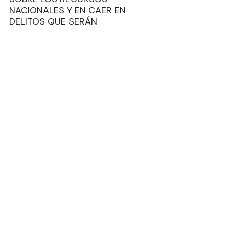
NACIONALES Y EN CAER EN 
DELITOS QUE SERÁN 
CASTIGADOS, SI NO AQUÍ, SÍ EN 
ESTADOS UNIDOS CON 
MUCHÍSIMO RIGOR. 
ANTE ESTE HORIZONTE HAY 
QUIENES AFIRMAN QUE ESTE ES 
EL PRIMER CAPÍTULO DE UNO DE 
LOS SUCESOS MÁS HIRIENTES 
PARA LA NACIÓN.
Columnas
Entradas recientes
Ver todo