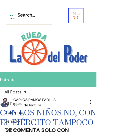
ME
NU
Entrada
All Posts
CARLOS RAMOS PADILLA
All Posts
2 min de lectura
CON LOS NIÑOS NO, CON
Columnas
EL EJÉRCITO TAMPOCO
Senado
SE COMENTA SOLO CON
Deportes