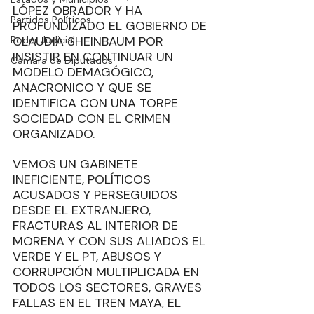
LÓPEZ OBRADOR Y HA 
Partidos Políticos
PROFUNDIZADO EL GOBIERNO DE 
CLAUDIA SHEINBAUM POR 
Poder Judicial
INSISTIR EN CONTINUAR UN 
Cámara de Diputados
MODELO DEMAGÓGICO, 
ANACRONICO Y QUE SE 
IDENTIFICA CON UNA TORPE 
SOCIEDAD CON EL CRIMEN 
ORGANIZADO. 
VEMOS UN GABINETE 
INEFICIENTE, POLÍTICOS 
ACUSADOS Y PERSEGUIDOS 
DESDE EL EXTRANJERO, 
FRACTURAS AL INTERIOR DE 
MORENA Y CON SUS ALIADOS EL 
VERDE Y EL PT, ABUSOS Y 
CORRUPCIÓN MULTIPLICADA EN 
TODOS LOS SECTORES, GRAVES 
FALLAS EN EL TREN MAYA, EL 