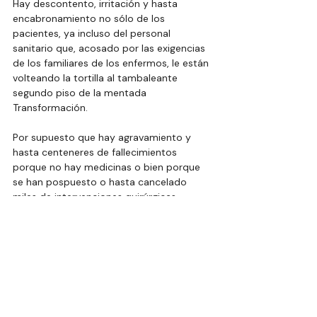
Hay descontento, irritación y hasta 
encabronamiento no sólo de los 
pacientes, ya incluso del personal 
sanitario que, acosado por las exigencias 
de los familiares de los enfermos, le están 
volteando la tortilla al tambaleante 
segundo piso de la mentada 
Transformación.
Por supuesto que hay agravamiento y 
hasta centeneres de fallecimientos 
porque no hay medicinas o bien porque 
se han pospuesto o hasta cancelado 
miles de intervenciones quirúrgicas 
consideradas de extrema urgencia.
Pero ¡alto!, ya no se preocupen más.
Entre hoy y mañana habrá una especie de 
subasta inversa para que Birmex a precios 
más bajos adquiera las 226 claves de 
medicamentos y 349 de material e 