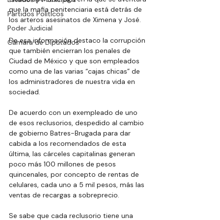
que la mafia penitenciaria está detrás de 
Partidos Políticos
los arteros asesinatos de Ximena y José.
Poder Judicial
De esa información destaco la corrupción 
Cámara de Diputados
que también encierran los penales de 
Ciudad de México y que son empleados 
como una de las varias “cajas chicas” de 
los administradores de nuestra vida en 
sociedad.
De acuerdo con un exempleado de uno 
de esos reclusorios, despedido al cambio 
de gobierno Batres-Brugada para dar 
cabida a los recomendados de esta 
última, las cárceles capitalinas generan 
poco más 100 millones de pesos 
quincenales, por concepto de rentas de 
celulares, cada uno a 5 mil pesos, más las 
ventas de recargas a sobreprecio.
Se sabe que cada reclusorio tiene una 