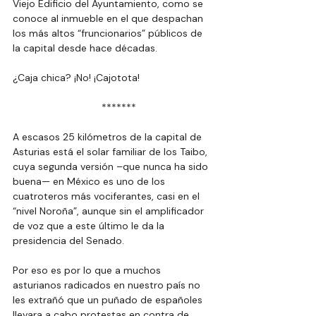
Viejo Edificio del Ayuntamiento, como se 
conoce al inmueble en el que despachan 
los más altos “fruncionarios” públicos de 
la capital desde hace décadas.
¿Caja chica? ¡No! ¡Cajotota!
  *******
A escasos 25 kilómetros de la capital de 
Asturias está el solar familiar de los Taibo, 
cuya segunda versión –que nunca ha sido 
buena— en México es uno de los 
cuatroteros más vociferantes, casi en el 
“nivel Noroña”, aunque sin el amplificador 
de voz que a este último le da la 
presidencia del Senado.
Por eso es por lo que a muchos 
asturianos radicados en nuestro país no 
les extrañó que un puñado de españoles 
llevara a cabo protestas en contra de 