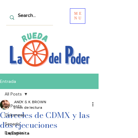
ME
NU
Entrada
All Posts
.ANDY. S. K. BROWN
All Posts
3 min de lectura
Cárceles de CDMX y las
Columnas
dos ejecuciones
Senado
Deportes
La Espinita 