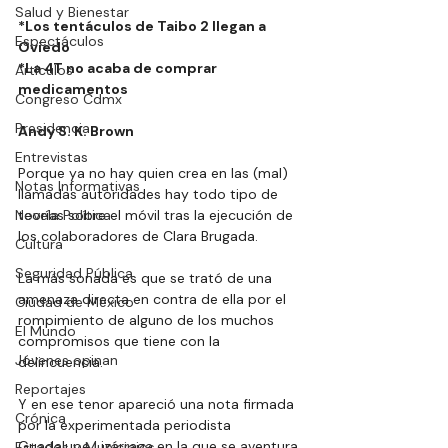
Salud y Bienestar
*Los tentáculos de Taibo 2 llegan a 
Espectáculos
Oviedo 
*La 4T no acaba de comprar 
Artículos
medicamentos 
Congreso Cdmx
Presidencia
Andy S. K. Brown
Entrevistas
Porque ya no hay quien crea en las (mal) 
Notas Informativas
llamadas autoridades hay todo tipo de 
Novela Política
teorías sobre el móvil tras la ejecución de 
los colaboradores de Clara Brugada.
Cultura
Seguridad Pública
La más sonada es que se trató de una 
amenaza directa en contra de ella por el 
Ciudad de México
rompimiento de alguno de los muchos 
El Mundo
compromisos que tiene con la 
Jóvenes opinan
delincuencia.
Reportajes
Y en ese tenor apareció una nota firmada 
Crónica
por la experimentada periodista 
Guadalupe Lizárraga en la que se aventura 
Estados y Municipios