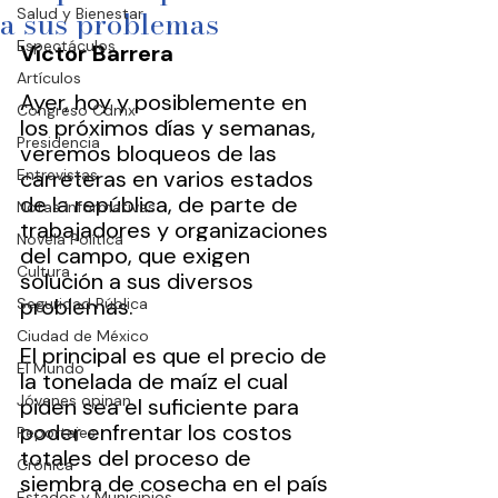
a sus problemas
Salud y Bienestar
Espectáculos
Víctor Barrera
Artículos
Ayer, hoy y posiblemente en 
Congreso Cdmx
los próximos días y semanas, 
Presidencia
veremos bloqueos de las 
Entrevistas
carreteras en varios estados 
de la república, de parte de 
Notas Informativas
trabajadores y organizaciones 
Novela Política
del campo, que exigen 
Cultura
solución a sus diversos 
problemas.
Seguridad Pública
Ciudad de México
El principal es que el precio de 
El Mundo
la tonelada de maíz el cual 
Jóvenes opinan
piden sea el suficiente para 
poder enfrentar los costos 
Reportajes
totales del proceso de 
Crónica
siembra de cosecha en el país 
Estados y Municipios