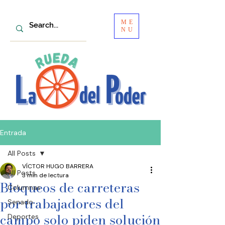
ME
NU
Entrada
All Posts
VÍCTOR HUGO BARRERA
All Posts
3 min de lectura
Bloqueos de carreteras
Columnas
por trabajadores del
Senado
campo solo piden solución
Deportes