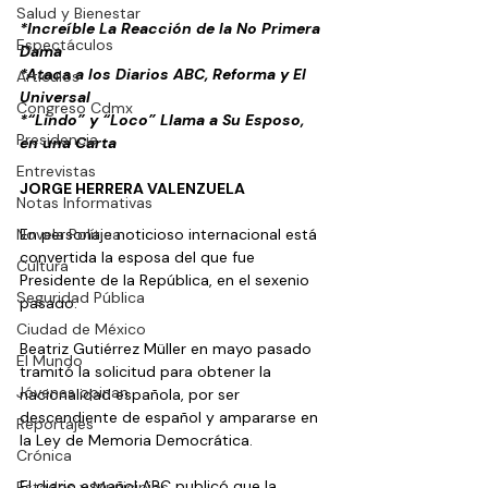
Salud y Bienestar
*Increíble La Reacción de la No Primera 
Espectáculos
Dama 
*Ataca a los Diarios ABC, Reforma y El 
Artículos
Universal 
Congreso Cdmx
*“Lindo” y “Loco” Llama a Su Esposo, 
Presidencia
en una Carta 
Entrevistas
JORGE HERRERA VALENZUELA
Notas Informativas
Novela Política
En personaje noticioso internacional está 
convertida la esposa del que fue 
Cultura
Presidente de la República, en el sexenio 
Seguridad Pública
pasado. 
Ciudad de México
Beatriz Gutiérrez Müller en mayo pasado 
El Mundo
tramitó la solicitud para obtener la 
Jóvenes opinan
nacionalidad española, por ser 
descendiente de español y ampararse en 
Reportajes
la Ley de Memoria Democrática.
Crónica
El diario español ABC publicó que la 
Estados y Municipios