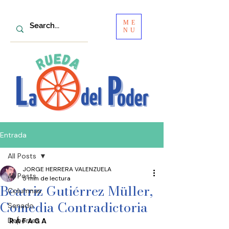
ME
NU
Entrada
All Posts
JORGE HERRERA VALENZUELA
All Posts
5 min de lectura
Beatriz Gutiérrez Müller,
Columnas
Comedia Contradictoria
Senado
Deportes
R Á F A G A  