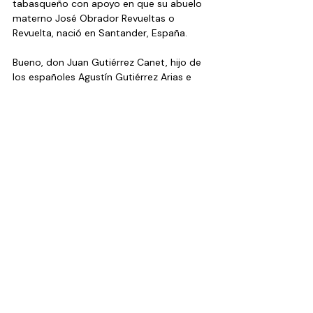
tabasqueño con apoyo en que su abuelo 
materno José Obrador Revueltas o 
Revuelta, nació en Santander, España. 
Bueno, don Juan Gutiérrez Canet, hijo de 
los españoles Agustín Gutiérrez Arias e 
Isabel Enedina de Jesús Canet, se casó 
con la chilena Nora Beatriz Müller 
Bentjerodt y fueron los padres de Beatriz, 
esposa del tabasqueño.
Don Agustín Gutiérrez Arias nació en 1908 
en León, Castilla, España. Este parentesco 
es lo que motivó a Beatriz para tramitar 
su solicitud de nacionalidad española, 
que, pese a lo que se divulgó, parece que 
aún no le es concedida. Siguen las 
contradicciones. 
Final de esta comedia: lo único 
comprobado, no desmentido por la 
interesada, es que está en trámite su 