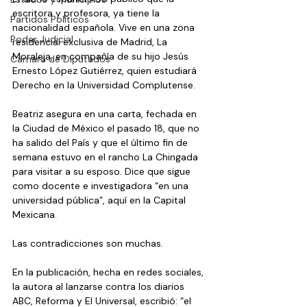
escritora y profesora, ya tiene la 
Partidos Políticos
nacionalidad española. Vive en una zona 
Poder Judicial
residencial exclusiva de Madrid, La 
Moraleja, en compañía de su hijo Jesús 
Cámara de Diputados
Ernesto López Gutiérrez, quien estudiará 
Derecho en la Universidad Complutense.
Beatriz asegura en una carta, fechada en 
la Ciudad de México el pasado 18, que no 
ha salido del País y que el último fin de 
semana estuvo en el rancho La Chingada 
para visitar a su esposo. Dice que sigue 
como docente e investigadora “en una 
universidad pública”, aquí en la Capital 
Mexicana.
Las contradicciones son muchas. 
En la publicación, hecha en redes sociales, 
la autora al lanzarse contra los diarios 
ABC, Reforma y El Universal, escribió: “el 