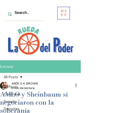
ME
NU
Entrada
All Posts
.ANDY. S. K. BROWN
All Posts
3 min de lectura
AMLO y Sheinbaum sí
Columnas
negociaron con la
Senado
soberanía
Deportes