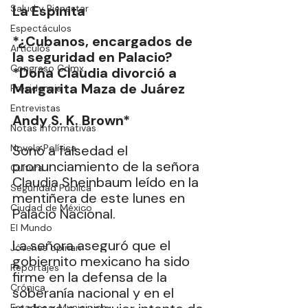
Salud y Bienestar
La Espinita
Espectáculos
*¿Cubanos, encargados de 
Artículos
la seguridad en Palacio? 
Congreso Cdmx
*Doña Claudia divorció a 
Margarita Maza de Juárez
Presidencia
Entrevistas
Andy S. K. Brown* 
Notas Informativas
Novela Política
Sonó a falsedad el 
pronunciamiento de la señora 
Cultura
Claudia Sheinbaum leído en la 
Seguridad Pública
mentiñera de este lunes en 
Ciudad de México
Palacio Nacional.
El Mundo
La señora aseguró que el 
Jóvenes opinan
gobiernito mexicano ha sido 
Reportajes
firme en la defensa de la 
Crónica
soberanía nacional y en el 
Estados y Municipios