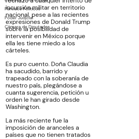
rechazo a cualquier intento de 
incursión militar en territorio 
Partidos Políticos
nacional, pese a las recientes 
Poder Judicial
expresiones de Donald Trump 
Cámara de Diputados
sobre la posibilidad de 
intervenir en México porque 
ella les tiene miedo a los 
cárteles.
Es puro cuento. Doña Claudia 
ha sacudido, barrido y 
trapeado con la soberanía de 
nuestro país, plegándose a 
cuanta sugerencia, petición u 
orden le han girado desde 
Washington.
La más reciente fue la 
imposición de aranceles a 
países que no tienen tratados 