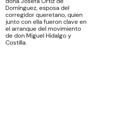
doña Josefa Ortiz de 
Domínguez, esposa del 
corregidor queretano, quien 
junto con ella fueron clave en 
el arranque del movimiento 
de don Miguel Hidalgo y 
Costilla.
Toca el turno a doña Margarita 
Maza de Juárez. La 4T declaró 
que este 2026 está dedicado 
a ella, por lo cual su nombre y 
una de sus imágenes ya 
aparecen en la papelería 
oficial y en variados espacios 
ocupados por el gobiernito.
Doña Margarita Eustaquia 
Maza Parada, quien falleció a 
los 45 años, de estar viva no 