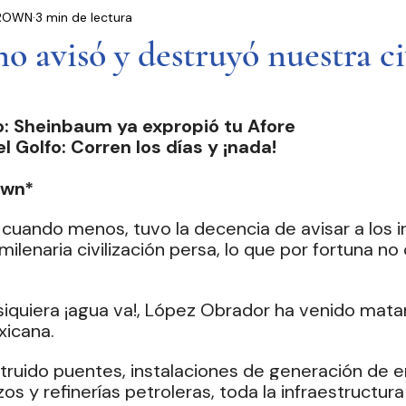
 BROWN
3 min de lectura
residencia
Entrevistas
Notas Informativas
avisó y destruyó nuestra ci
Ciudad de México
El Mundo
Jóvenes opinan
: Sheinbaum ya expropió tu Afore 
 Golfo: Corren los días y ¡nada!
Partidos Políticos
Poder Judicial
Cámara 
own* 
cuando menos, tuvo la decencia de avisar a los i
 milenaria civilización persa, lo que por fortuna no
r siquiera ¡agua va!, López Obrador ha venido mata
xicana.
truido puentes, instalaciones de generación de en
os y refinerías petroleras, toda la infraestructura