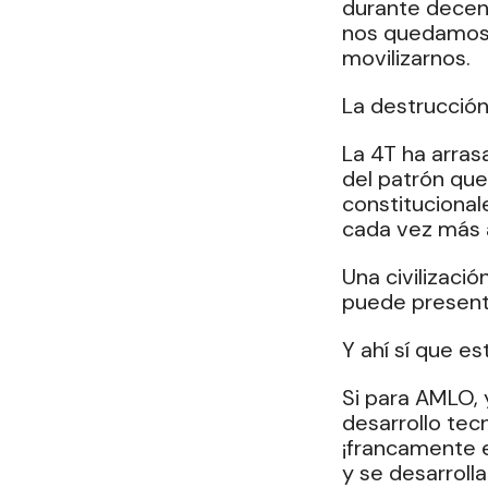
durante deceni
nos quedamos a
movilizarnos.
La destrucción
La 4T ha arras
del patrón que
constituciona
cada vez más a
Una civilizaci
puede presenta
Y ahí sí que e
Si para AMLO, y
desarrollo tecn
¡francamente e
y se desarrollan