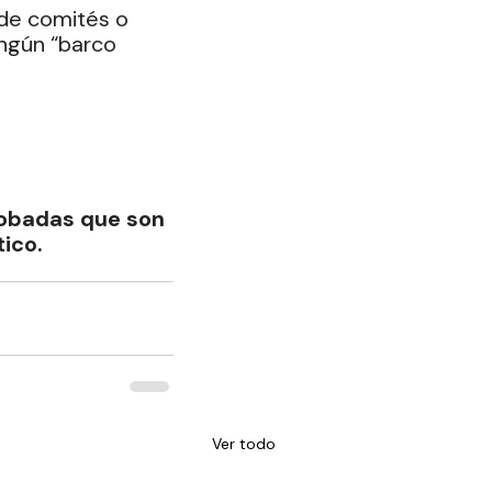
de comités o 
ngún “barco 
obadas que son 
tico.
Ver todo