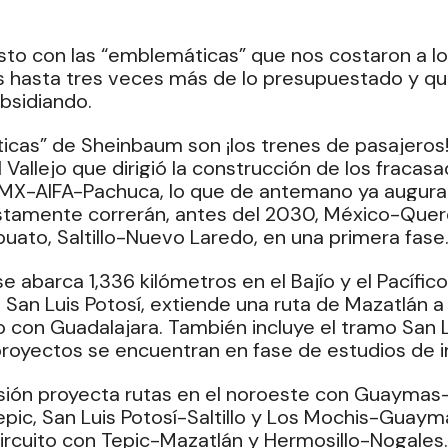
sto con las “emblemáticas” que nos costaron a lo
 hasta tres veces más de lo presupuestado y qu
bsidiando.
cas” de Sheinbaum son ¡los trenes de pasajeros!
Vallejo que dirigió la construcción de los fracasa
MX-AIFA-Pachuca, lo que de antemano ya augura 
stamente correrán, antes del 2030, México-Queré
uato, Saltillo-Nuevo Laredo, en una primera fase
e abarca 1,336 kilómetros en el Bajío y el Pacífic
San Luis Potosí, extiende una ruta de Mazatlán a
o con Guadalajara. También incluye el tramo San L
s proyectos se encuentran en fase de estudios de i
isión proyecta rutas en el noroeste con Guaymas-
pic, San Luis Potosí-Saltillo y Los Mochis-Guayma
 circuito con Tepic-Mazatlán y Hermosillo-Nogales.