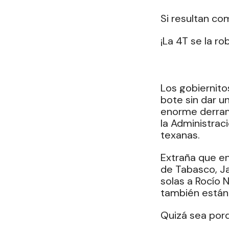
Si resultan co
¡La 4T se la ro
Los gobiernito
bote sin dar un
enorme derram
la Administrac
texanas.
Extraña que en
de Tabasco, Ja
solas a Rocío 
también están
Quizá sea porq