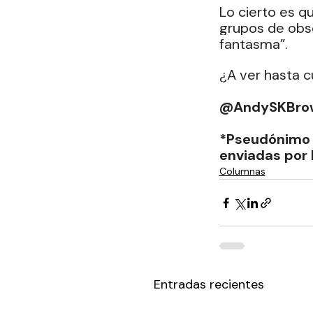
Lo cierto es q
grupos de obse
fantasma”.
¿A ver hasta 
@AndySKBro
*Pseudónimo 
enviadas por l
Columnas
Entradas recientes