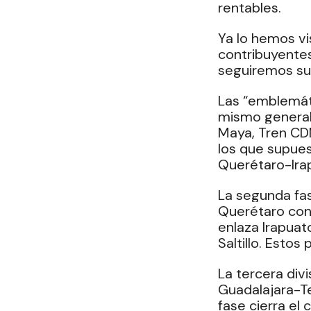
rentables.
Ya lo hemos vi
contribuyentes
seguiremos su
Las “emblemáti
mismo general 
Maya, Tren CD
los que supue
Querétaro-Irap
La segunda fas
Querétaro con 
enlaza Irapuat
Saltillo. Esto
La tercera div
Guadalajara-Te
fase cierra el