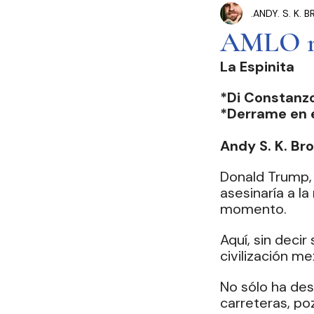
.ANDY. S. K.
Congreso Cdmx
P
AMLO no 
La Espinita
Seguridad Pública
*Di Constanzo
*Derrame en el
Estados y Municipios
Andy S. K. Br
Donald Trump, 
asesinaría a la
momento.
Aquí, sin deci
civilización me
No sólo ha des
carreteras, poz