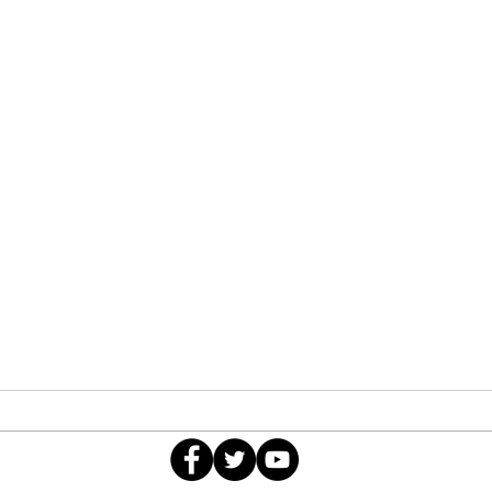
la.rueda.del.podermx@gmail.com
¿HASTA AHORITA?