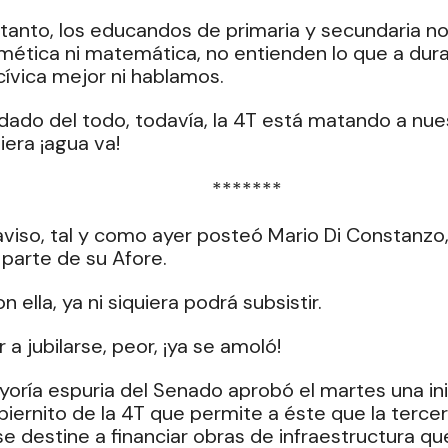
 tanto, los educandos de primaria y secundaria no
mética ni matemática, no entienden lo que a dura
ívica mejor ni hablamos.
uidado del todo, todavía, la 4T está matando a nues
uiera ¡agua va!
  *******
aviso, tal y como ayer posteó Mario Di Constanzo, 
parte de su Afore.
n ella, ya ni siquiera podrá subsistir.
r a jubilarse, peor, ¡ya se amoló!
yoría espuria del Senado aprobó el martes una inic
biernito de la 4T que permite a éste que la tercer
e destine a financiar obras de infraestructura q