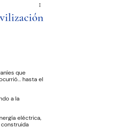
Novela Política
Cultura
vilización
Reportajes
Crónica
de Diputados
raníes que 
 ocurrió… hasta el 
ndo a la 
ergía eléctrica, 
 construida 