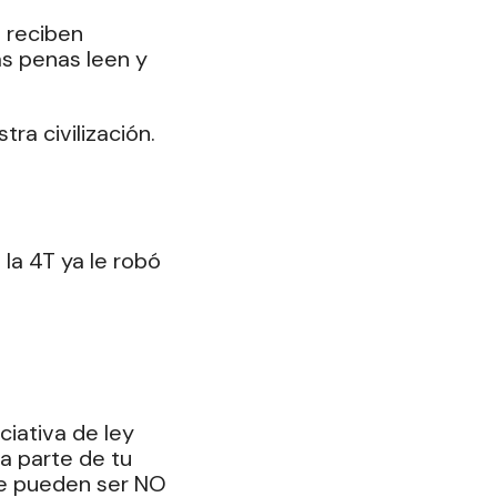
 reciben 
s penas leen y 
tra civilización.
la 4T ya le robó 
iativa de ley 
a parte de tu 
ue pueden ser NO 