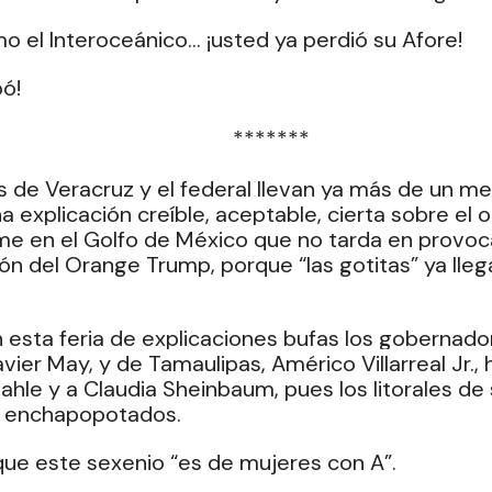
mo el Interoceánico… ¡usted ya perdió su Afore!
bó!
  *******
s de Veracruz y el federal llevan ya más de un m
a explicación creíble, aceptable, cierta sobre el o
e en el Golfo de México que no tarda en provoca
ión del Orange Trump, porque “las gotitas” ya lleg
 esta feria de explicaciones bufas los gobernado
vier May, y de Tamaulipas, Américo Villarreal Jr.,
Nahle y a Claudia Sheinbaum, pues los litorales de
 enchapopotados.
ue este sexenio “es de mujeres con A”.