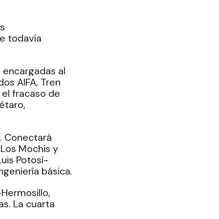
s 
e todavía 
 encargadas al 
dos AIFA, Tren 
el fracaso de 
taro, 
.
o. Conectará 
 Los Mochis y 
uis Potosí-
ngeniería básica.
Hermosillo, 
s. La cuarta 