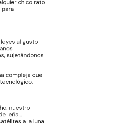
lquier chico rato 
 para 
leyes al gusto 
anos 
s, sujetándonos 
ana compleja que 
 tecnológico.
cho, nuestro 
 de leña… 
télites a la luna 