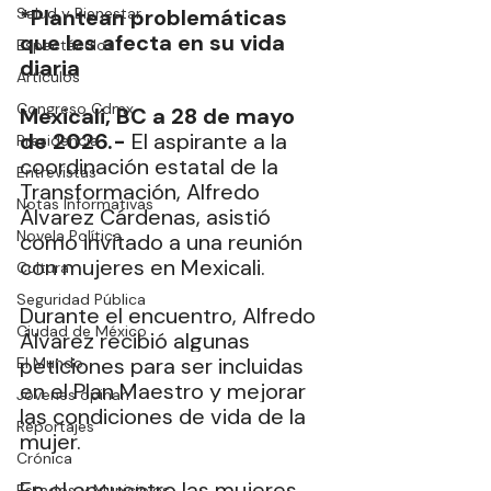
Salud y Bienestar
*Plantean problemáticas 
que les afecta en su vida 
Espectáculos
diaria
Artículos
Congreso Cdmx
Mexicali, BC a 28 de mayo 
de 2026.- 
El aspirante a la 
Presidencia
coordinación estatal de la 
Entrevistas
Transformación, Alfredo 
Notas Informativas
Álvarez Cárdenas, asistió 
Novela Política
como invitado a una reunión 
con mujeres en Mexicali.
Cultura
Seguridad Pública
Durante el encuentro, Alfredo 
Ciudad de México
Álvarez recibió algunas 
peticiones para ser incluidas 
El Mundo
en el Plan Maestro y mejorar 
Jóvenes opinan
las condiciones de vida de la 
Reportajes
mujer.
Crónica
En el encuentro las mujeres 
Estados y Municipios