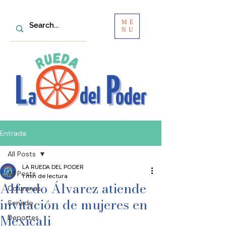
ME
NU
Entrada
All Posts
LA RUEDA DEL PODER
All Posts
1 min de lectura
Alfredo Álvarez atiende
Columnas
invitación de mujeres en
Senado
Mexicali
Deportes