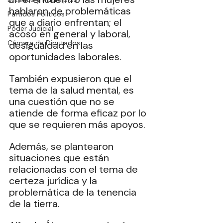
hablaron de problemáticas 
Partidos Políticos
que a diario enfrentan; el 
Poder Judicial
acoso en general y laboral, 
Cámara de Diputados
desigualdad en las 
oportunidades laborales.
También expusieron que el 
tema de la salud mental, es 
una cuestión que no se 
atiende de forma eficaz por lo 
que se requieren más apoyos.
Además, se plantearon 
situaciones que están 
relacionadas con el tema de 
certeza jurídica y la 
problemática de la tenencia 
de la tierra.