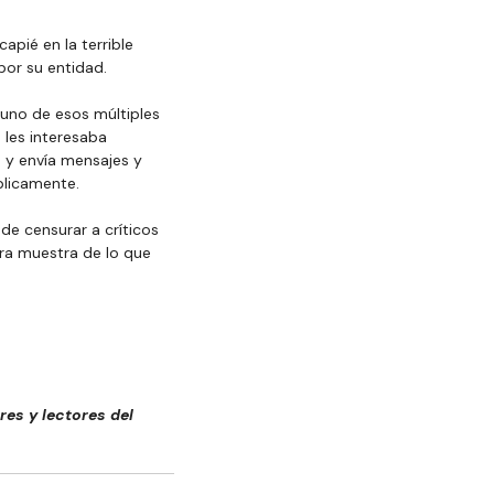
apié en la terrible 
por su entidad.
uno de esos múltiples 
 les interesaba 
 y envía mensajes y 
blicamente.
e censurar a críticos 
era muestra de lo que 
es y lectores del 