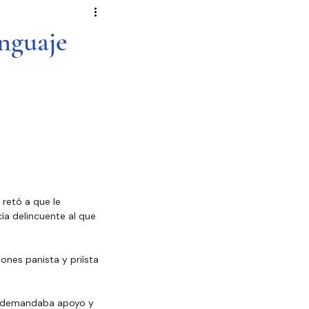
Novela Política
Cultura
enguaje
Reportajes
Crónica
de Diputados
retó a que le 
ía delincuente al que 
ones panista y priísta 
ue demandaba apoyo y 