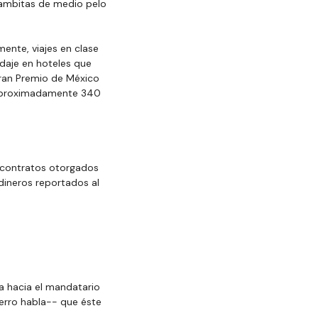
hambitas de medio pelo 
ente, viajes en clase 
edaje en hoteles que 
Gran Premio de México 
 aproximadamente 340 
s contratos otorgados 
dineros reportados al 
ca hacia el mandatario 
erro habla-- que éste 