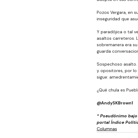
Pozos Vergara, en su
inseguridad que asu
Y paradójica o tal 
asaltos carreteros. 
sobremanera era su t
guarda conversacion
Sospechoso asalto. 
y opositores, por lo
sigue: amedrentamien
¿Qué chula es Puebl
@AndySKBrown1
* Pseudónimo bajo 
portal Índice Políti
Columnas