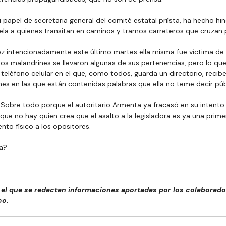
 papel de secretaria general del comité estatal priísta, ha hecho hinc
ela a quienes transitan en caminos y tramos carreteros que cruzan 
vez intencionadamente este último martes ella misma fue víctima de 
Los malandrines se llevaron algunas de sus pertenencias, pero lo que
eléfono celular en el que, como todos, guarda un directorio, recibe
es en las que están contenidas palabras que ella no teme decir pú
Sobre todo porque el autoritario Armenta ya fracasó en su intento d
 que no hay quien crea que el asalto a la legisladora es ya una prim
to físico a los opositores.
a?
el que se redactan informaciones aportadas por los colaborador
co.