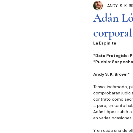
.ANDY. S. K.
Congreso Cdmx
P
Adán Lóp
corporal
Seguridad Pública
La Espinita 
Estados y Municipios
*Dato Protegido: Po
*Puebla: Sospechos
Andy S. K. Brown*
Tenso, incómodo, pi
comprobaran judicial
contrató como secre
… pero, en tanto ha
Adán López subió a l
en varias ocasiones.
Y en cada una de el