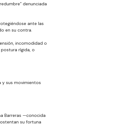
podredumbre” denunciada 
otegiéndose ante las 
do en su contra.
tensión, incomodidad o 
postura rígida, o 
ía y sus movimientos 
ina Barreras —conocida 
ostentan su fortuna 