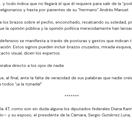
 y todo indica que no llegará el que él requiere para salir de la “
religionarios y hasta por parientes de su “hermano” Andrés Manuel.
a los brazos sobre el pecho, enconchado, recalcando su soledad, pr
ue la opinión pública y la opinión política merecidamente han lanza
 defensivo se manifiesta a través de posturas y gestos que indican 
uación. Estos signos pueden incluir brazos cruzados, mirada esquiva, 
tacto visual, dicen los expertos.
iraba directo a los ojos de nadie.
ue, al final, ante la falta de veracidad de sus palabras que nadie cre
todos “¡a la tiznada!”
  *******
 la 4T, como son sin duda alguna los diputados federales Diana Kar
— y su esposo, el presidente de la Cámara, Sergio Gutiérrez Luna, 