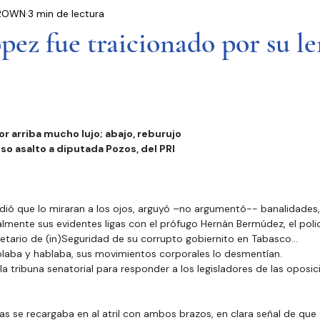
 BROWN
3 min de lectura
residencia
Entrevistas
Notas Informativas
ez fue traicionado por su l
Ciudad de México
El Mundo
Jóvenes opinan
Partidos Políticos
Poder Judicial
Cámara 
r arriba mucho lujo; abajo, reburujo 
o asalto a diputada Pozos, del PRI
dió que lo miraran a los ojos, arguyó –no argumentó-- banalidades, 
mente sus evidentes ligas con el prófugo Hernán Bermúdez, el polic
tario de (in)Seguridad de su corrupto gobiernito en Tabasco…
blaba y hablaba, sus movimientos corporales lo desmentían.
a tribuna senatorial para responder a los legisladores de las oposici
las se recargaba en al atril con ambos brazos, en clara señal de q