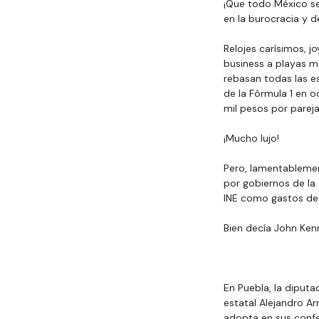
¡Que todo México se
en la burocracia y d
Relojes carísimos, j
business a playas me
rebasan todas las es
de la Fórmula 1 en 
mil pesos por pareja
¡Mucho lujo!
Pero, lamentablement
por gobiernos de la
INE como gastos d
Bien decía John Ken
En Puebla, la diputa
estatal Alejandro A
adopta en sus confe