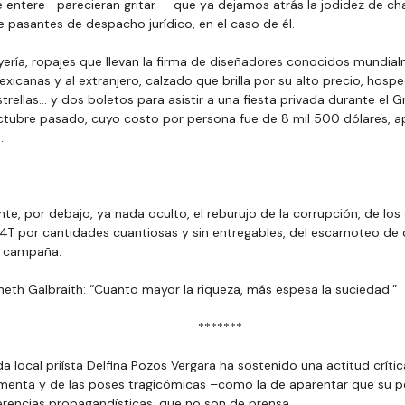
 entere –parecieran gritar-- que ya dejamos atrás la jodidez de c
e pasantes de despacho jurídico, en el caso de él.
oyería, ropajes que llevan la firma de diseñadores conocidos mundialm
xicanas y al extranjero, calzado que brilla por su alto precio, hosp
trellas… y dos boletos para asistir a una fiesta privada durante el 
octubre pasado, cuyo costo por persona fue de 8 mil 500 dólares,
.
e, por debajo, ya nada oculto, el reburujo de la corrupción, de lo
 4T por cantidades cuantiosas y sin entregables, del escamoteo de 
e campaña.
neth Galbraith: “Cuanto mayor la riqueza, más espesa la suciedad.”
  *******
da local priísta Delfina Pozos Vergara ha sostenido una actitud críti
rmenta y de las poses tragicómicas –como la de aparentar que su p
rencias propagandísticas, que no son de prensa.